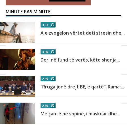
MINUTE PAS MINUTE
3:33
A e zvogëlon vërtet deti stresin dhe...
3:00
Deri në fund të verës, këto shenja...
2:59
“Rruga jonë drejt BE, e qartë”, Rama:...
2:56
Me çantë në shpinë, i maskuar dhe...