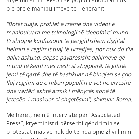
Kryeministri thekson se populli shqiptar nuk
bie pre e manipulimeve të Teheranit.
“Botët tuaja, profilet e rreme dhe videot e
manipuluara me teknologjinë ‘deepfake’ mund
t’i shtojnë konfuzionit të përgjithshëm digjital
helmin e regjimit tuaj të urrejtjes, por nuk do t’ia
dalin askund, sepse pavarësisht dallimeve që
mund të kemi mes nesh si shqiptarë, të gjithë
jemi të qartë dhe të bashkuar në bindjen se çdo
lloj regjimi që e mban popullin e vet në errësirë
dhe varfëri është armik i mënyrës sonë të
jetesës, i maskuar si shqetësim”, shkruan Rama.
Më herët, në një intervistë për “Associated
Press”, kryeministri përsëriti qëndrimin se
protestat masive nuk do të ndalojnë zhvillimin