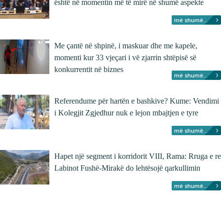
është në momentin më të mirë në shumë aspekte
më shumë...
Me çantë në shpinë, i maskuar dhe me kapele,
momenti kur 33 vjeçari i vë zjarrin shtëpisë së
konkurrentit në biznes
më shumë...
Referendume për hartën e bashkive? Kume: Vendimi
i Kolegjit Zgjedhur nuk e lejon mbajtjen e tyre
më shumë...
Hapet një segment i korridorit VIII, Rama: Rruga e re
Labinot Fushë-Mirakë do lehtësojë qarkullimin
më shumë...