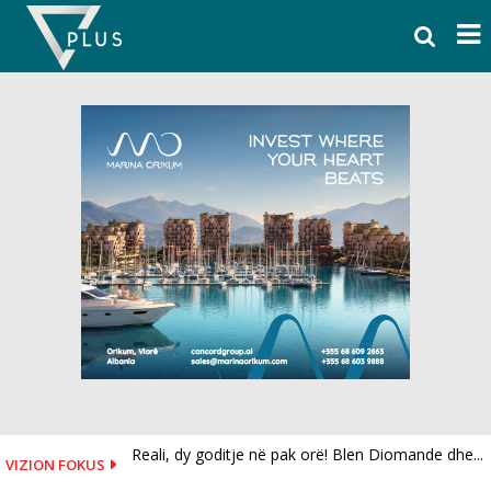
Skip
to
content
Reali, dy goditje në pak orë! Blen Diomande dhe...
VIZION FOKUS