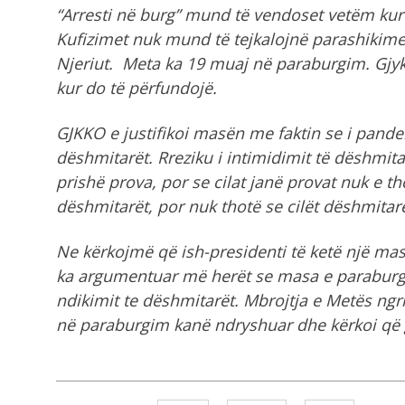
“Arresti në burg” mund të vendoset vetëm kur
Kufizimet nuk mund të tejkalojnë parashikime
Njeriut. Meta ka 19 muaj në paraburgim. Gjyk
kur do të përfundojë.
GJKKO e justifikoi masën me faktin se i pand
dëshmitarët. Rreziku i intimidimit të dëshmit
prishë prova, por se cilat janë provat nuk e th
dëshmitarët, por nuk thotë se cilët dëshmitarë
Ne kërkojmë që ish-presidenti të ketë një ma
ka argumentuar më herët se masa e paraburgim
ndikimit te dëshmitarët. Mbrojtja e Metës ngr
në paraburgim kanë ndryshuar dhe kërkoi që g