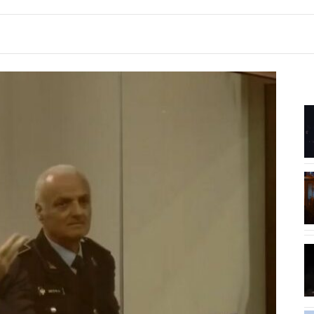
7:51
e
Pesë ushqime që ndihmojnë në
forcimin e...
7:18
Tifozët duartrokasin gjestin e Muçit
pas transferimit...
7:01
Irani dhe Omani arrijnë marrëveshje
..
për Ngushticën...