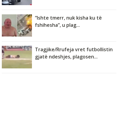
“Ishte tmerr, nuk kisha ku të
fshihesha”, u plag...
Tragjike/Rrufeja vret futbollistin
gjatë ndeshjes, plagosen...