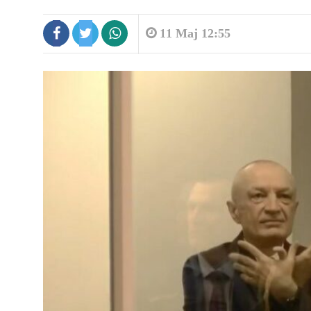
11 Maj 12:55
8:56
Zjarri në Rriban, deputeti Jahaj dh
kryebashkiaku...
8:56
I nxehti ekstrem, shënohen
temperatura rekord në...
8:37
Tunel i fshehtë nën kufirin e BE-së,.