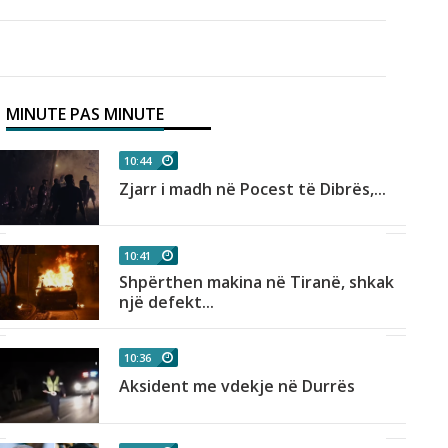
MINUTE PAS MINUTE
10:44
Zjarr i madh në Pocest të Dibrës,...
10:41
Shpërthen makina në Tiranë, shkak
një defekt...
10:36
Aksident me vdekje në Durrës