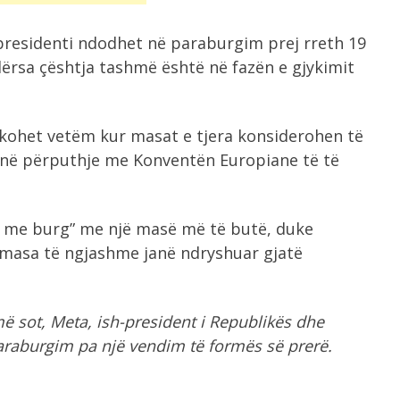
-presidenti ndodhet në paraburgim prej rreth 19
ërsa çështja tashmë është në fazën e gjykimit
likohet vetëm kur masat e tjera konsiderohen të
 në përputhje me Konventën Europiane të të
t me burg” me një masë më të butë, duke
 masa të ngjashme janë ndryshuar gjatë
më sot, Meta, ish-president i Republikës dhe
ë paraburgim pa një vendim të formës së prerë.