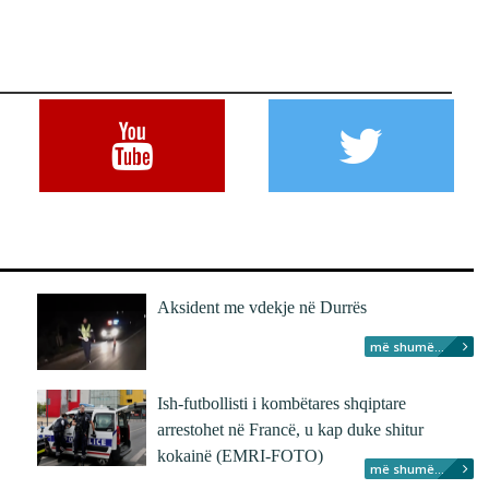
Aksident me vdekje në Durrës
më shumë...
Ish-futbollisti i kombëtares shqiptare
arrestohet në Francë, u kap duke shitur
kokainë (EMRI-FOTO)
më shumë...