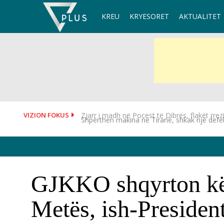
Skip
KREU
KRYESORET
AKTUALITET
to
content
VIZION FOKUS
Shpërthen makina në Tiranë, shkak një defek
GJKKO shqyrton kër
Metës, ish-Presiden