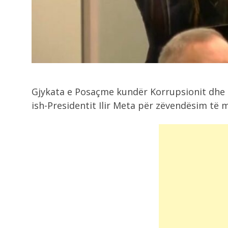
8:11
Salah surprizon me numrin në fanel
10-ta...
8:06
Zelensky i kërkon NATO-s më shu
ndihmë...
Gjykata e Posaçme kundër Korrupsionit dhe 
ish-Presidentit Ilir Meta për zëvendësim të m