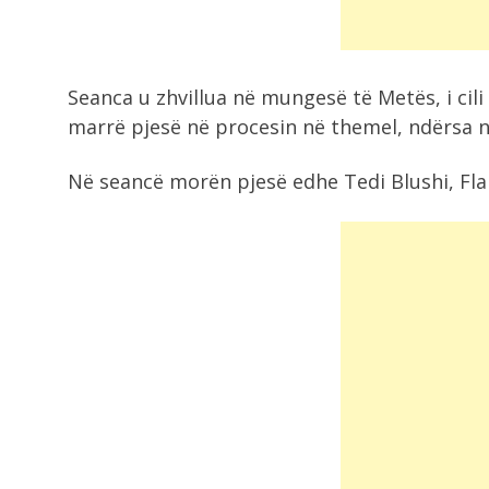
Seanca u zhvillua në mungesë të Metës, i cil
marrë pjesë në procesin në themel, ndërsa në 
Në seancë morën pjesë edhe Tedi Blushi, Fl