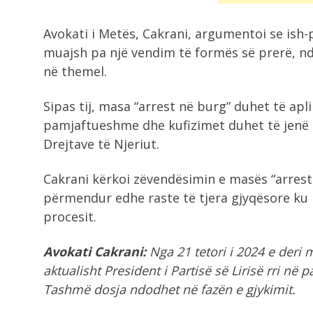
Avokati i Metës, Cakrani, argumentoi se ish
muajsh pa një vendim të formës së prerë, nd
në themel.
Sipas tij, masa “arrest në burg” duhet të ap
pamjaftueshme dhe kufizimet duhet të jenë
Drejtave të Njeriut.
Cakrani kërkoi zëvendësimin e masës “arres
përmendur edhe raste të tjera gjyqësore ku
procesit.
Avokati Cakrani:
Nga 21 tetori i 2024 e deri 
aktualisht President i Partisë së Lirisë rri n
Tashmë dosja ndodhet në fazën e gjykimit.