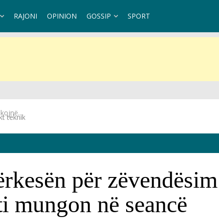
RAJONI
OPINION
GOSSIP
SPORT
t teknik
kesën për zëvendësim m
ti mungon në seancë