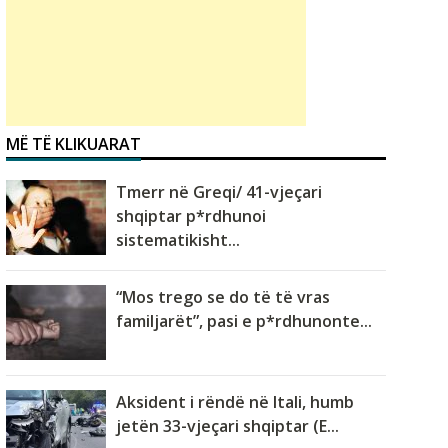
MË TË KLIKUARAT
Tmerr në Greqi/ 41-vjeçari
shqiptar p*rdhunoi
sistematikisht...
“Mos trego se do të të vras
familjarët”, pasi e p*rdhunonte...
Aksident i rëndë në Itali, humb
jetën 33-vjeçari shqiptar (E...