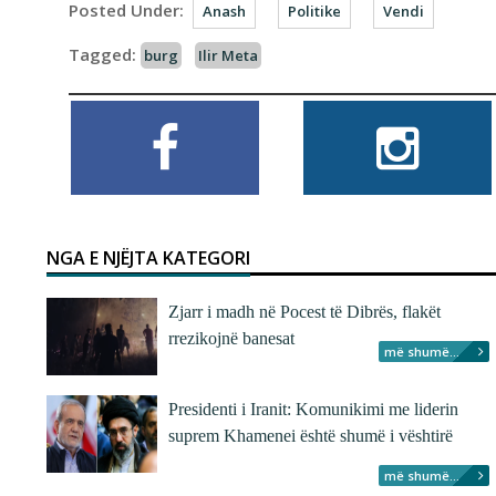
Posted Under:
Anash
Politike
Vendi
Tagged:
burg
Ilir Meta
NGA E NJËJTA KATEGORI
Zjarr i madh në Pocest të Dibrës, flakët
rrezikojnë banesat
më shumë...
Presidenti i Iranit: Komunikimi me liderin
suprem Khamenei është shumë i vështirë
më shumë...