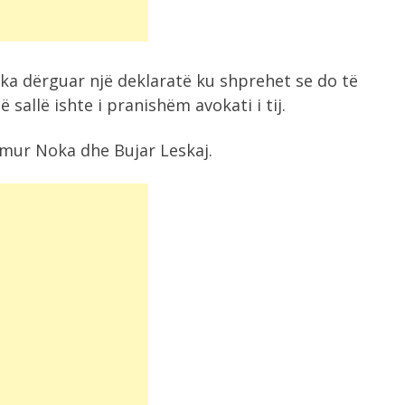
i ka dërguar një deklaratë ku shprehet se do të
sallë ishte i pranishëm avokati i tij.
amur Noka dhe Bujar Leskaj.