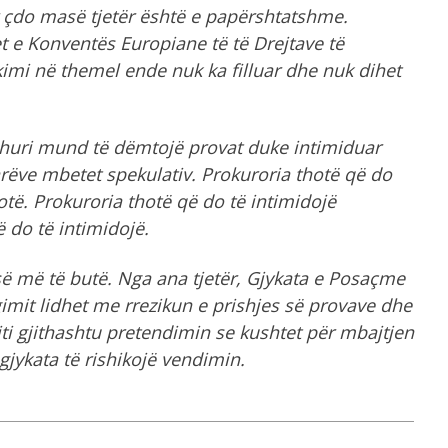
 çdo masë tjetër është e papërshtatshme.
t e Konventës Europiane të të Drejtave të
imi në themel ende nuk ka filluar dhe nuk dihet
ehuri mund të dëmtojë provat duke intimiduar
arëve mbetet spekulativ. Prokuroria thotë që do
otë. Prokuroria thotë që do të intimidojë
 do të intimidojë.
së më të butë. Nga ana tjetër, Gjykata e Posaçme
it lidhet me rrezikun e prishjes së provave dhe
iti gjithashtu pretendimin se kushtet për mbajtjen
jykata të rishikojë vendimin.