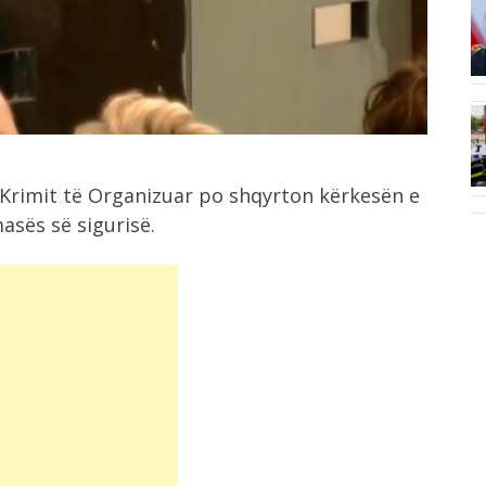
6:44
ë,
Berat Gjimshiti largohet pas 9
sezonesh nga...
6:24
më
Nënshkruhet Akti i Themelimit dhe
Statuti i...
Krimit të Organizuar po shqyrton kërkesën e
asës së sigurisë.