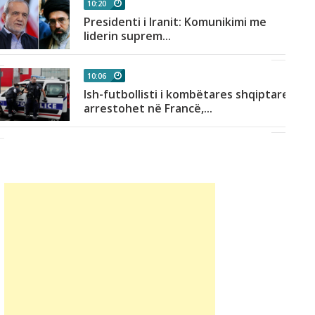
10:20
Presidenti i Iranit: Komunikimi me
liderin suprem...
10:06
Ish-futbollisti i kombëtares shqiptare
arrestohet në Francë,...