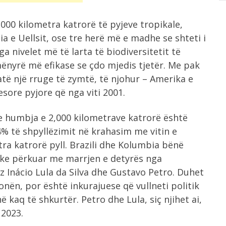
,000 kilometra katrorë të pyjeve tropikale,
a e Uellsit, ose tre herë më e madhe se shteti i
a nivelet më të larta të biodiversitetit të
mënyrë më efikase se çdo mjedis tjetër. Me pak
jatë një rruge të zymtë, të njohur – Amerika e
sore pyjore që nga viti 2001.
e humbja e 2,000 kilometrave katrorë është
4% të shpyllëzimit në krahasim me vitin e
tra katrorë pyll. Brazili dhe Kolumbia bënë
ke përkuar me marrjen e detyrës nga
iz Inácio Lula da Silva dhe Gustavo Petro. Duhet
ën, por është inkurajuese që vullneti politik
kaq të shkurtër. Petro dhe Lula, siç njihet ai,
 2023.