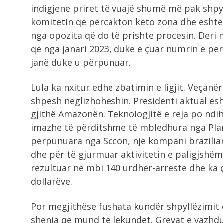
indigjene priret të vuajë shumë më pak shpyl
komitetin që përcakton këto zona dhe është d
nga opozita që do të prishte procesin. Deri m
që nga janari 2023, duke e çuar numrin e për
janë duke u përpunuar.
Lula ka nxitur edhe zbatimin e ligjit. Veçanë
shpesh neglizhoheshin. Presidenti aktual ësh
gjithë Amazonën. Teknologjitë e reja po ndihm
imazhe të përditshme të mbledhura nga Plane
përpunuara nga Sccon, një kompani brazilian
dhe për të gjurmuar aktivitetin e paligjshë
rezultuar në mbi 140 urdhër-arreste dhe ka 
dollarëve.
Por megjithëse fushata kundër shpyllëzimit e 
shenja që mund të lëkundet. Grevat e vazhdu