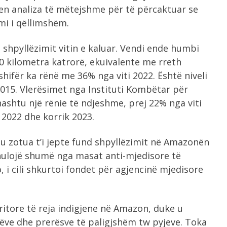
en analiza të mëtejshme për të përcaktuar se
mi i qëllimshëm.
 shpyllëzimit vitin e kaluar. Vendi ende humbi
0 kilometra katrorë, ekuivalente me rreth
shifër ka rënë me 36% nga viti 2022. Është niveli
i 2015. Vlerësimet nga Instituti Kombëtar për
ashtu një rënie të ndjeshme, prej 22% nga viti
 2022 dhe korrik 2023.
 u zotua t’i jepte fund shpyllëzimit në Amazonën
 anulojë shumë nga masat anti-mjedisore të
, i cili shkurtoi fondet për agjencinë mjedisore
rritore të reja indigjene në Amazon, duke u
ëve dhe prerësve të paligjshëm tw pyjeve. Toka