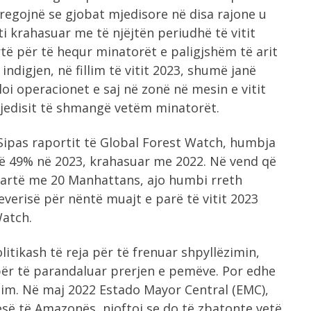
egojnë se gjobat mjedisore në disa rajone u
i krahasuar me të njëjtën periudhë të vitit
rtë për të hequr minatorët e paligjshëm të arit
ndigjen, në fillim të vitit 2023, shumë janë
oi operacionet e saj në zonë në mesin e vitit
mjedisit të shmangë vetëm minatorët.
 Sipas raportit të Global Forest Watch, humbja
ë 49% në 2023, krahasuar me 2022. Në vend që
bartë me 20 Manhattans, ajo humbi rreth
everisë për nëntë muajt e parë të vitit 2023
Watch.
litikash të reja për të frenuar shpyllëzimin,
ër të parandaluar prerjen e pemëve. Por edhe
him. Në maj 2022 Estado Mayor Central (EMC),
esë të Amazonës, njoftoi se do të zbatonte vetë