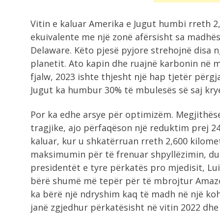
Vitin e kaluar Amerika e Jugut humbi rreth 2
ekuivalente me një zonë afërsisht sa madhësi
Delaware. Këto pjesë pyjore strehojnë disa ng
planetit. Ato kapin dhe ruajnë karbonin në 
fjalw, 2023 ishte thjesht një hap tjetër përg
Jugut ka humbur 30% të mbulesës së saj krye
Por ka edhe arsye për optimizëm. Megjithës
tragjike, ajo përfaqëson një reduktim prej 2
kaluar, kur u shkatërruan rreth 2,600 kilome
maksimumin për të frenuar shpyllëzimin, du
presidentët e tyre përkatës pro mjedisit, Lu
bërë shumë më tepër për të mbrojtur Amazon
ka bërë një ndryshim kaq të madh në një kohë 
janë zgjedhur përkatësisht në vitin 2022 dhe