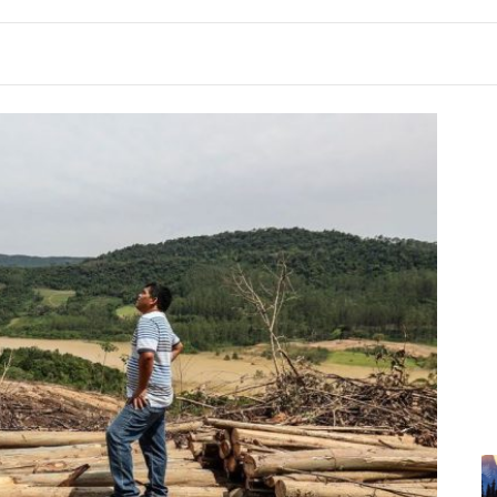
7:48
Përmbytje në Indi, raportohet për