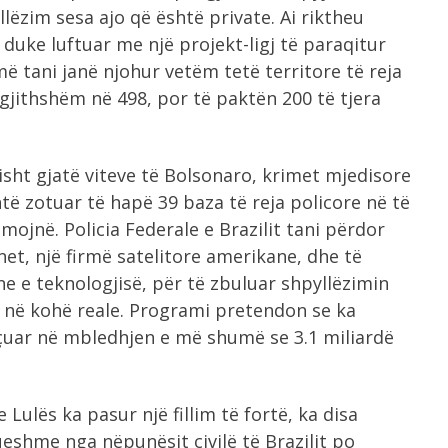
lëzim sesa ajo që është private. Ai riktheu
uke luftuar me një projekt-ligj të paraqitur
ë tani janë njohur vetëm tetë territore të reja
gjithshëm në 498, por të paktën 200 të tjera
risht gjatë viteve të Bolsonaro, krimet mjedisore
të zotuar të hapë 39 baza të reja policore në të
ojnë. Policia Federale e Brazilit tani përdor
t, një firmë satelitore amerikane, dhe të
e e teknologjisë, për të zbuluar shpyllëzimin
m në kohë reale. Programi pretendon se ka
çuar në mbledhjen e më shumë se 3.1 miliardë
Lulës ka pasur një fillim të fortë, ka disa
eshme nga nëpunësit civilë të Brazilit po