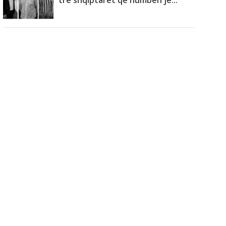
tre shqiptarët që humbën je...