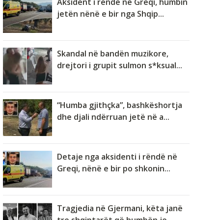
Aksident i rëndë në Greqi, humbin
jetën nënë e bir nga Shqip...
Skandal në bandën muzikore,
drejtori i grupit sulmon s*ksual...
“Humba gjithçka”, bashkëshortja
dhe djali ndërruan jetë në a...
Detaje nga aksidenti i rëndë në
Greqi, nënë e bir po shkonin...
Tragjedia në Gjermani, këta janë