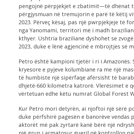
pengojnë përpjekjet e zbatimit—të dhënat tr
përgjysmuan në tremujorin e parë të këtij vit
2023. Përveç kësaj, pas një pwrpjekjeje të fo
nga Yanomami, territori më i madh brazilian i
kthyer. Ushtria braziliane dyshohet se zvogël
2023, duke e lënë agjencinë e mbrojtjes së 
Petro është kampioni tjetër i ri i Amazonës.
kryesore e pyjeve kolumbiane ra me një mas
të humbiste një sipërfaqe afërsisht të bara
dhjetë-660 kilometra katrorë. Vlerësimet e q
vërtetuan edhe këtu numrat Global Forest 
Kur Petro mori detyrën, ai njoftoi një sërë po
duke përfshirë pagesën e banorëve vendas p
aktorët më pak zyrtarë kanë bërë një ndrys
një grup i armatosur gueril që kontrollon pj