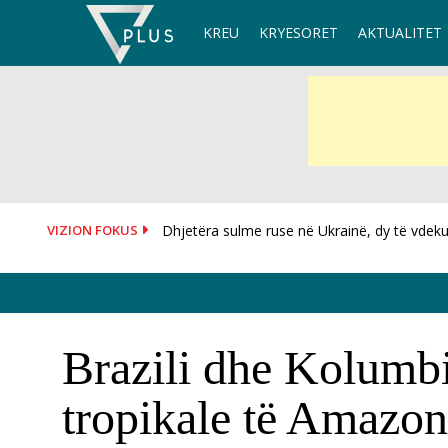
Skip
KREU
KRYESORET
AKTUALITET
to
content
VIZION FOKUS
I dorëzoi fanelën me numrin 10 Salah, mësoh
Brazili dhe Kolumbi
tropikale të Amazon