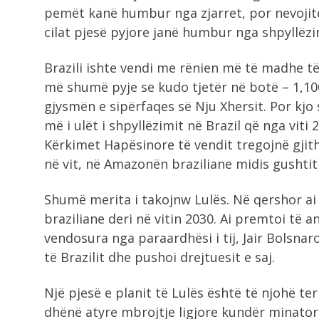
pemët kanë humbur nga zjarret, por nevojit
cilat pjesë pyjore janë humbur nga shpyllëzi
Brazili ishte vendi me rënien më të madhe të
më shumë pyje se kudo tjetër në botë – 1,10
gjysmën e sipërfaqes së Nju Xhersit. Por kjo 
më i ulët i shpyllëzimit në Brazil që nga vit
Kërkimet Hapësinore të vendit tregojnë gjith
në vit, në Amazonën braziliane midis gushtit
Shumë merita i takojnw Lulës. Në qershor ai
braziliane deri në vitin 2030. Ai premtoi të
vendosura nga paraardhësi i tij, Jair Bolsnaro
të Brazilit dhe pushoi drejtuesit e saj.
Një pjesë e planit të Lulës është të njohë te
dhënë atyre mbrojtje ligjore kundër minator