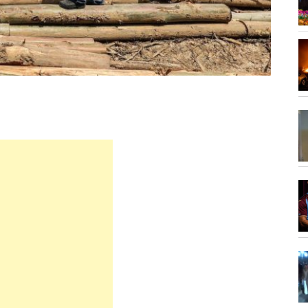
100 të...
Vizita e tij e parë në Serbi,...
7:17
,
7:14
Çfarë ndodh nëse Kuvendi i Kosovës
nuk...
6:58
“Sheiku i kombëtares”, zbulohet
er
shuma e madhe...
6:57
Zjarr i madh pranë Borizanës, flakët
përfshijnë...