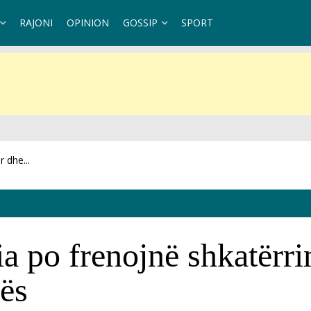
RAJONI
OPINION
GOSSIP
SPORT
et se...
a po frenojnë shkatërri
ës