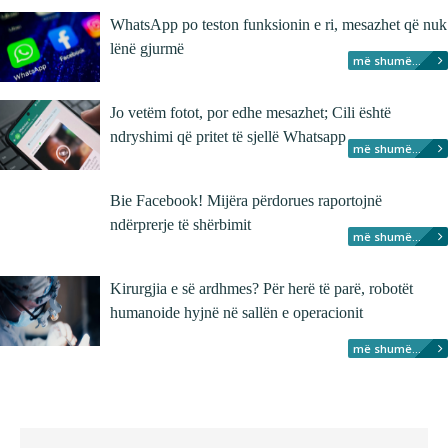
WhatsApp po teston funksionin e ri, mesazhet që nuk
lënë gjurmë
më shumë...
Jo vetëm fotot, por edhe mesazhet; Cili është
ndryshimi që pritet të sjellë Whatsapp
më shumë...
Bie Facebook! Mijëra përdorues raportojnë
ndërprerje të shërbimit
më shumë...
Kirurgjia e së ardhmes? Për herë të parë, robotët
humanoide hyjnë në sallën e operacionit
më shumë...