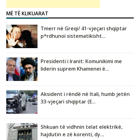
MË TË KLIKUARAT
Tmerr në Greqi/ 41-vjeçari shqiptar
p*rdhunoi sistematikisht...
Presidenti i Iranit: Komunikimi me
liderin suprem Khamenei ë...
Aksident i rëndë në Itali, humb jetën
33-vjeçari shqiptar (E...
Shkuan të vidhnin telat elektrikë,
hajdutin e zë korenti, dy...