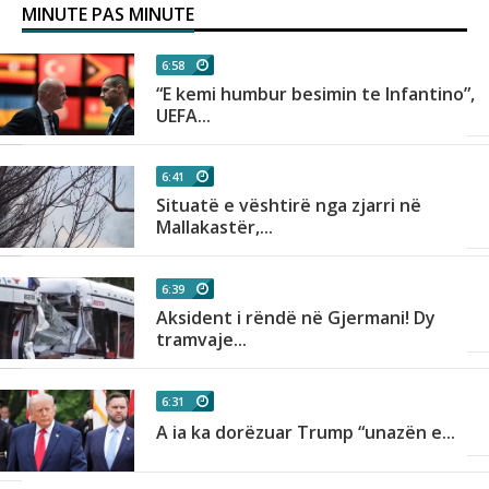
MINUTE PAS MINUTE
6:58
“E kemi humbur besimin te Infantino”,
UEFA...
6:41
Situatë e vështirë nga zjarri në
Mallakastër,...
6:39
Aksident i rëndë në Gjermani! Dy
tramvaje...
6:31
,
A ia ka dorëzuar Trump “unazën e...