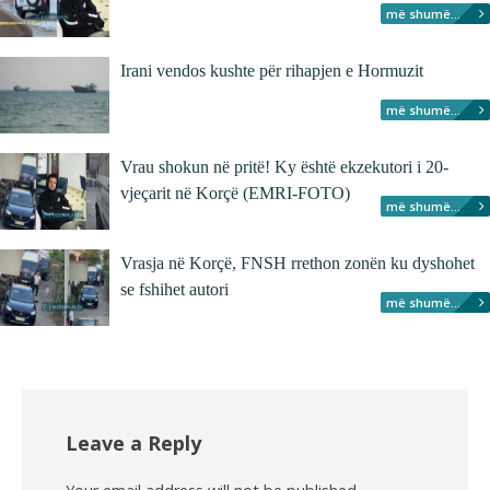
më shumë...
Irani vendos kushte për rihapjen e Hormuzit
më shumë...
Vrau shokun në pritë! Ky është ekzekutori i 20-
vjeçarit në Korçë (EMRI-FOTO)
më shumë...
Vrasja në Korçë, FNSH rrethon zonën ku dyshohet
se fshihet autori
më shumë...
Leave a Reply