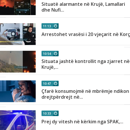
Situatë alarmante në Krujë, Lamallari
dhe Nufi...
11:13
Arrestohet vrasësi i 20 vjeçarit në Kor
10:54
Situata jashtë kontrollit nga zjarret në
Krujë,...
10:47
Çfarë konsumojmë në mbrëmje ndikon
drejtpërdrejt në...
10:33
Prej dy vitesh në kërkim nga SPAK,...