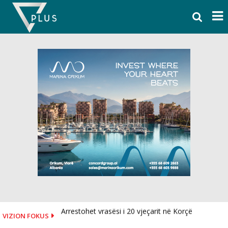
Skip
to
content
Arrestohet vrasësi i 20 vjeçarit në Korçë
VIZION FOKUS