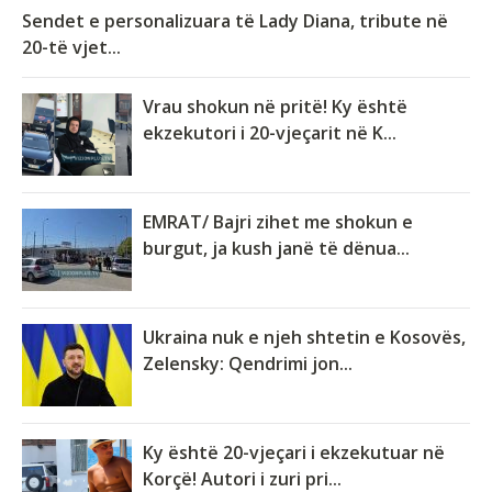
Sendet e personalizuara të Lady Diana, tribute në
20-të vjet...
Vrau shokun në pritë! Ky është
ekzekutori i 20-vjeçarit në K...
EMRAT/ Bajri zihet me shokun e
burgut, ja kush janë të dënua...
Ukraina nuk e njeh shtetin e Kosovës,
Zelensky: Qendrimi jon...
Ky është 20-vjeçari i ekzekutuar në
Korçë! Autori i zuri pri...