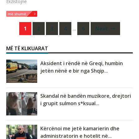
Ekzistojnë
më shumë...
Posts
1
2
3
4
…
6
Next
navigation
MË TË KLIKUARAT
Aksident i rëndë në Greqi, humbin
jetën nënë e bir nga Shqip...
Skandal në bandën muzikore, drejtori
i grupit sulmon s*ksual...
Kërcënoi me jetë kamarierin dhe
administratorin e hotelit në...