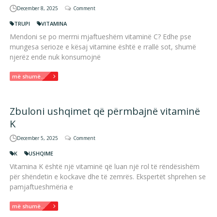
December 8, 2025
Comment
TRUPI
VITAMINA
Mendoni se po merrni mjaftueshëm vitaminë C? Edhe pse
mungesa serioze e kësaj vitamine është e rrallë sot, shumë
njerëz ende nuk konsumojnë
më shumë...
Zbuloni ushqimet që përmbajnë vitaminë
K
December 5, 2025
Comment
K
USHQIME
Vitamina K është një vitaminë që luan një rol të rëndësishëm
për shëndetin e kockave dhe të zemrës. Ekspertët shprehen se
pamjaftueshmëria e
më shumë...