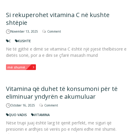
Si rekuperohet vitamina C në kushte
shtëpie
November 13, 2025
Comment
C
KUSHTE
Ne të gjithë e dimë se vitamina C është një pjesë thelbësore e
dietës sonë, por a e dini se çfarë masash mund
më shumë...
Vitamina që duhet të konsumoni për të
eliminuar yndyrën e akumuluar
October 16, 2025
Comment
QUO VADIS
VITAMINA
Nëse trupi juaj është larg të qenit perfekt, me siguri që
presionin e ardhjes së verës po e ndjeni edhe më shumë.