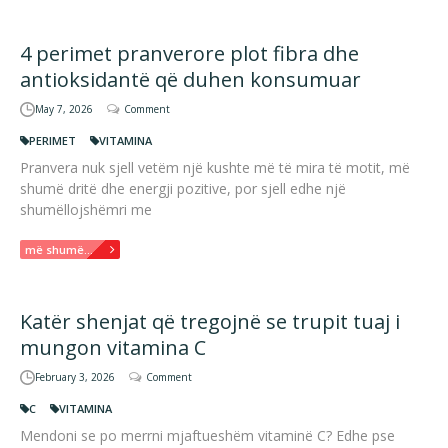
4 perimet pranverore plot fibra dhe
antioksidantë që duhen konsumuar
May 7, 2026
Comment
PERIMET
VITAMINA
Pranvera nuk sjell vetëm një kushte më të mira të motit, më
shumë dritë dhe energji pozitive, por sjell edhe një
shumëllojshëmri me
më shumë...
Katër shenjat që tregojnë se trupit tuaj i
mungon vitamina C
February 3, 2026
Comment
C
VITAMINA
Mendoni se po merrni mjaftueshëm vitaminë C? Edhe pse