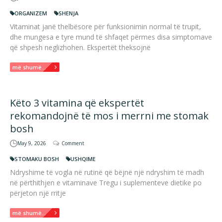
ORGANIZEM
SHENJA
Vitaminat janë thelbësore për funksionimin normal të trupit,
dhe mungesa e tyre mund të shfaqet përmes disa simptomave
që shpesh neglizhohen. Ekspertët theksojnë
më shumë...
Këto 3 vitamina që ekspertët
rekomandojnë të mos i merrni me stomak
bosh
May 9, 2026
Comment
STOMAKU BOSH
USHQIME
Ndryshime të vogla në rutinë që bëjnë një ndryshim të madh
në përthithjen e vitaminave Tregu i suplementeve dietike po
përjeton një rritje
më shumë...