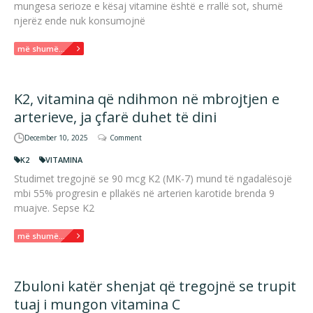
mungesa serioze e kësaj vitamine është e rrallë sot, shumë
njerëz ende nuk konsumojnë
më shumë...
K2, vitamina që ndihmon në mbrojtjen e
arterieve, ja çfarë duhet të dini
December 10, 2025
Comment
K2
VITAMINA
Studimet tregojnë se 90 mcg K2 (MK-7) mund të ngadalësojë
mbi 55% progresin e pllakës në arterien karotide brenda 9
muajve. Sepse K2
më shumë...
Zbuloni katër shenjat që tregojnë se trupit
tuaj i mungon vitamina C