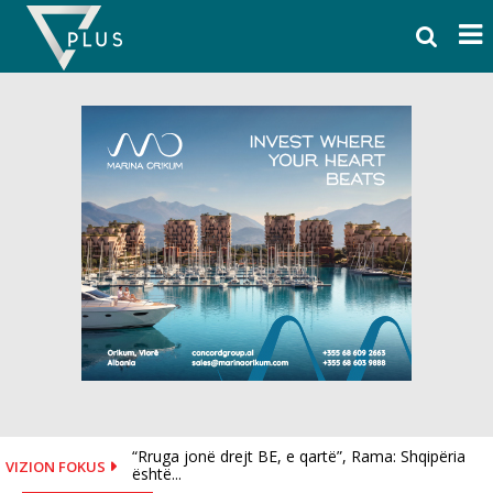
Skip
to
content
“Rruga jonë drejt BE, e qartë”, Rama: Shqipëria
Reali, dy goditje në pak orë! Blen Diomande dhe...
VIZION FOKUS
është...