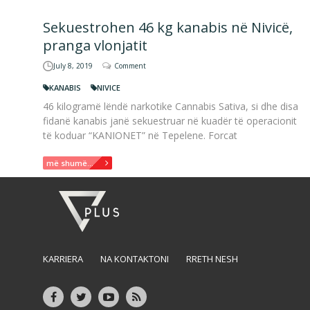
Sekuestrohen 46 kg kanabis në Nivicë,
pranga vlonjatit
July 8, 2019
Comment
KANABIS
NIVICE
46 kilogramë lëndë narkotike Cannabis Sativa, si dhe disa
fidanë kanabis janë sekuestruar në kuadër të operacionit
të koduar “KANIONET” në Tepelene. Forcat
më shumë...
KARRIERA
NA KONTAKTONI
RRETH NESH