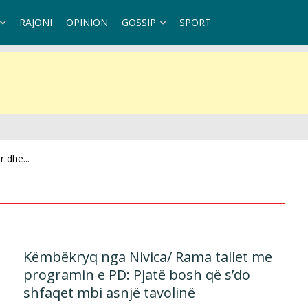
RAJONI
OPINION
GOSSIP
SPORT
 dhe...
Këmbëkryq nga Nivica/ Rama tallet me
programin e PD: Pjatë bosh që s’do
shfaqet mbi asnjë tavolinë