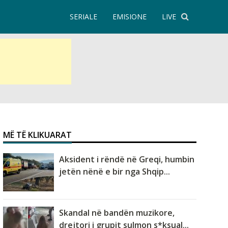
SERIALE
EMISIONE
LIVE
MË TË KLIKUARAT
Aksident i rëndë në Greqi, humbin
jetën nënë e bir nga Shqip...
Skandal në bandën muzikore,
drejtori i grupit sulmon s*ksual...