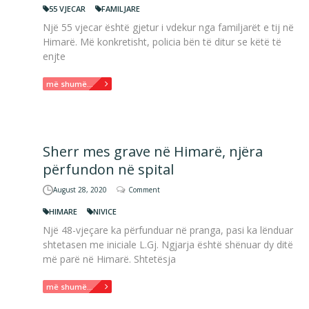
55 VJECAR
FAMILJARE
Një 55 vjecar është gjetur i vdekur nga familjarët e tij në
Himarë. Më konkretisht, policia bën të ditur se këtë të
enjte
më shumë...
Sherr mes grave në Himarë, njëra
përfundon në spital
August 28, 2020
Comment
HIMARE
NIVICE
Një 48-vjeçare ka përfunduar në pranga, pasi ka lënduar
shtetasen me iniciale L.Gj. Ngjarja është shënuar dy ditë
më parë në Himarë. Shtetësja
më shumë...