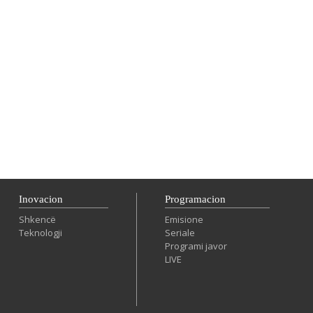
Inovacion
Programacion
Shkencë
Emisione
Teknologji
Seriale
Programi javor
LIVE