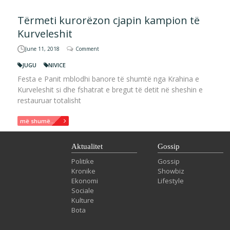
Tërmeti kurorëzon cjapin kampion të
Kurveleshit
June 11, 2018
Comment
JUGU
NIVICE
Festa e Panit mblodhi banore të shumtë nga Krahina e
Kurveleshit si dhe fshatrat e bregut të detit në sheshin e
restauruar totalisht
më shumë...
Aktualitet
Gossip
Politike
Gossip
Kronike
Showbiz
Ekonomi
Lifestyle
Sociale
Kulture
Bota