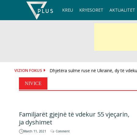
Skip
KREU
KRYESORET
AKTUALITET
to
content
VIZION FOKUS
Dhjetëra sulme ruse në Ukrainë, dy të vdekur
NIVICE
Familjarët gjejnë të vdekur 55 vjeçarin,
ja dyshimet
March 11, 2021
Comment