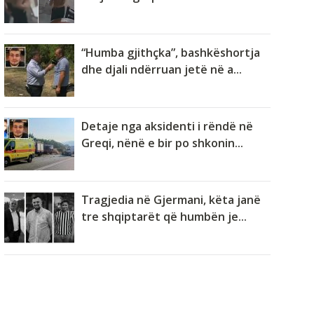
“Humba gjithçka”, bashkëshortja
dhe djali ndërruan jetë në a...
Detaje nga aksidenti i rëndë në
Greqi, nënë e bir po shkonin...
Tragjedia në Gjermani, këta janë
tre shqiptarët që humbën je...