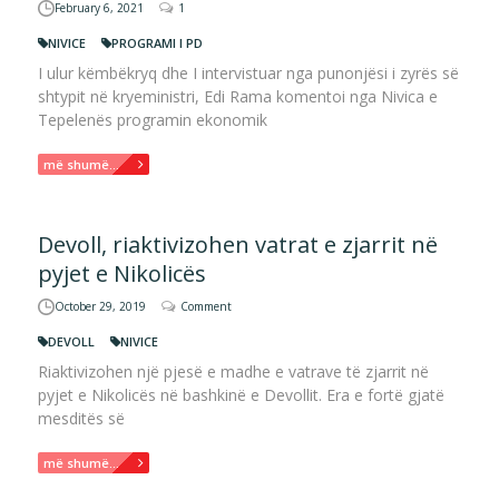
February 6, 2021
1
NIVICE
PROGRAMI I PD
I ulur këmbëkryq dhe I intervistuar nga punonjësi i zyrës së
shtypit në kryeministri, Edi Rama komentoi nga Nivica e
Tepelenës programin ekonomik
më shumë...
Devoll, riaktivizohen vatrat e zjarrit në
pyjet e Nikolicës
October 29, 2019
Comment
DEVOLL
NIVICE
Riaktivizohen një pjesë e madhe e vatrave të zjarrit në
pyjet e Nikolicës në bashkinë e Devollit. Era e fortë gjatë
mesditës së
më shumë...