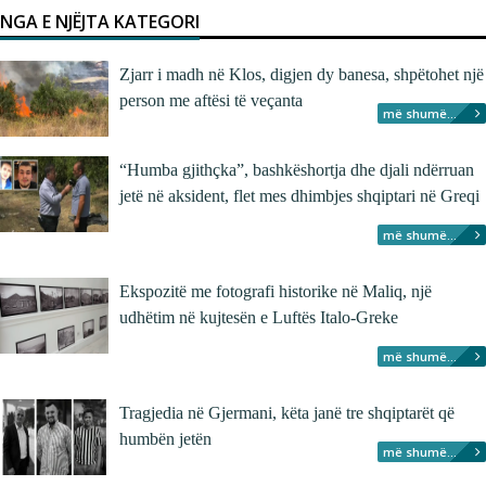
NGA E NJËJTA KATEGORI
Zjarr i madh në Klos, digjen dy banesa, shpëtohet një
person me aftësi të veçanta
më shumë...
“Humba gjithçka”, bashkëshortja dhe djali ndërruan
jetë në aksident, flet mes dhimbjes shqiptari në Greqi
më shumë...
Ekspozitë me fotografi historike në Maliq, një
udhëtim në kujtesën e Luftës Italo-Greke
më shumë...
Tragjedia në Gjermani, këta janë tre shqiptarët që
humbën jetën
më shumë...