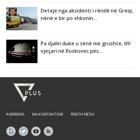
Detaje nga aksidenti i rëndë në Greqi,
nënë e bir po shkonin...
Pa djalin duke u zënë me grushte, 69-
vjeçari në Roskovec pës...
KARRIERA
NA KONTAKTONI
RRETH NESH