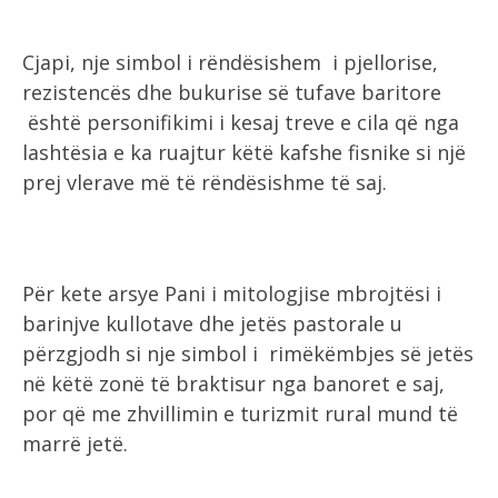
Cjapi, nje simbol i rëndësishem i pjellorise,
rezistencës dhe bukurise së tufave baritore
është personifikimi i kesaj treve e cila që nga
lashtësia e ka ruajtur këtë kafshe fisnike si një
prej vlerave më të rëndësishme të saj.
Për kete arsye Pani i mitologjise mbrojtësi i
barinjve kullotave dhe jetës pastorale u
përzgjodh si nje simbol i rimëkëmbjes së jetës
në këtë zonë të braktisur nga banoret e saj,
por që me zhvillimin e turizmit rural mund të
marrë jetë.