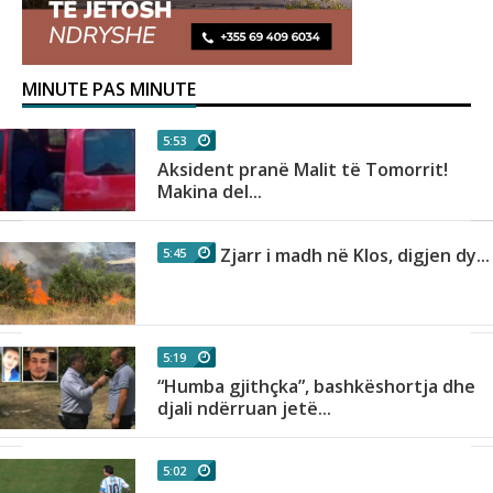
MINUTE PAS MINUTE
5:53
Aksident pranë Malit të Tomorrit!
Makina del...
Zjarr i madh në Klos, digjen dy...
5:45
5:19
“Humba gjithçka”, bashkëshortja dhe
djali ndërruan jetë...
5:02