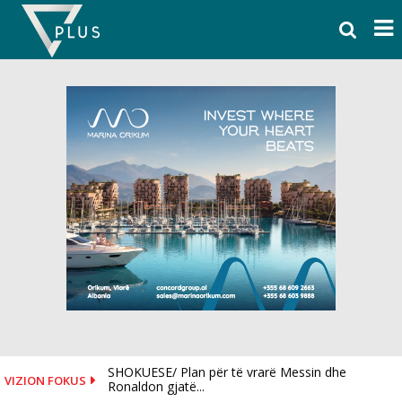
Skip
to
content
SHOKUESE/ Plan për të vrarë Messin dhe
VIZION FOKUS
Ronaldon gjatë...