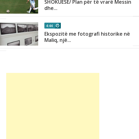
SHOKUESE/ Plan për të vrarë Messin
dhe...
4:44
Ekspozitë me fotografi historike në
n
Maliq, një...