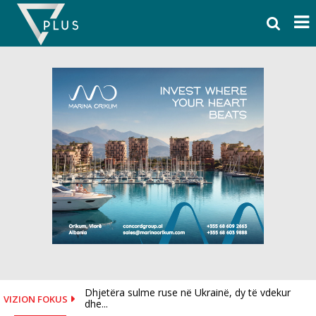
Skip
to
content
Dhjetëra sulme ruse në Ukrainë, dy të vdekur
I dorëzoi fanelën me numrin 10 Salah, mësohet
VIZION FOKUS
dhe...
se...