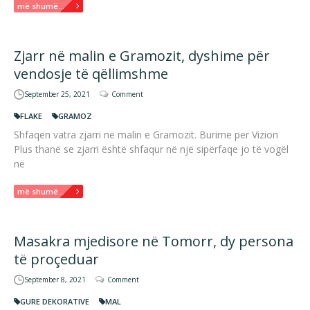
më shumë...
Zjarr në malin e Gramozit, dyshime për
vendosje të qëllimshme
September 25, 2021
Comment
FLAKE
GRAMOZ
Shfaqen vatra zjarri në malin e Gramozit. Burime per Vizion
Plus thanë se zjarri është shfaqur në një sipërfaqe jo të vogël
në
më shumë...
Masakra mjedisore në Tomorr, dy persona
të proçeduar
September 8, 2021
Comment
GURE DEKORATIVE
MAL