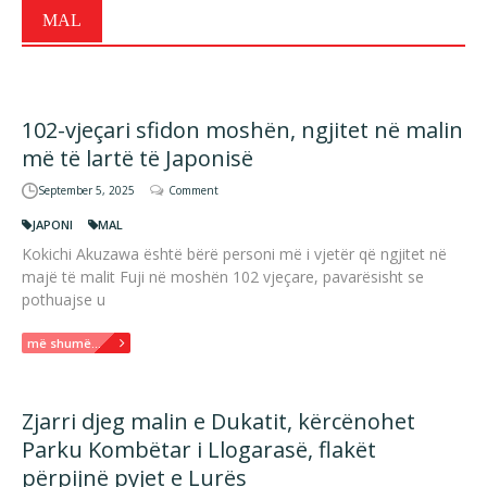
MAL
102-vjeçari sfidon moshën, ngjitet në malin
më të lartë të Japonisë
September 5, 2025
Comment
JAPONI
MAL
Kokichi Akuzawa është bërë personi më i vjetër që ngjitet në
majë të malit Fuji në moshën 102 vjeçare, pavarësisht se
pothuajse u
më shumë...
Zjarri djeg malin e Dukatit, kërcënohet
Parku Kombëtar i Llogarasë, flakët
përpijnë pyjet e Lurës