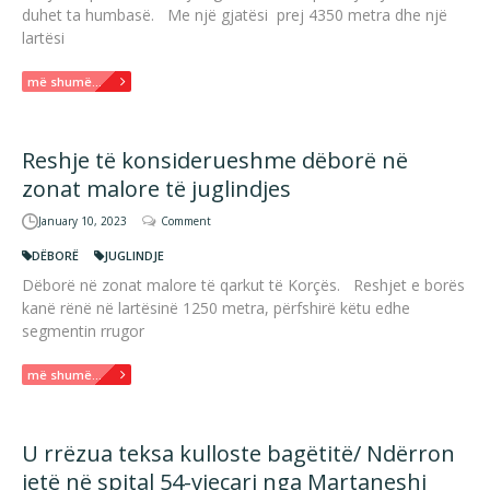
duhet ta humbasë. Me një gjatësi prej 4350 metra dhe një
lartësi
më shumë...
Reshje të konsiderueshme dëborë në
zonat malore të juglindjes
January 10, 2023
Comment
DËBORË
JUGLINDJE
Dëborë në zonat malore të qarkut të Korçës. Reshjet e borës
kanë rënë në lartësinë 1250 metra, përfshirë këtu edhe
segmentin rrugor
më shumë...
U rrëzua teksa kulloste bagëtitë/ Ndërron
jetë në spital 54-vjeçari nga Martaneshi