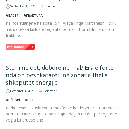
September 3, 2022
Comment
BAGETI
FRAKTURA
Ka ndërruar jetë në spital, 54 –vjeçari nga Martaneshi i cili u
rrëzua teksa kulloste bagëtitë në mal. Burri fillimisht mori
fraktura
më shumë...
Stuhi në det, dëborë në mal/ Era e fortë
ndalon peshkatarët, në zonat e thella
shkëputet energjie
December 3, 2021
Comment
DËBORË
DET
Përkeqësimi i kushteve atmosferike ka detyruar autoritetet e
portit të Durrësit që të pezullojnë daljen në det për mjetet e
vogla lundruese dhe