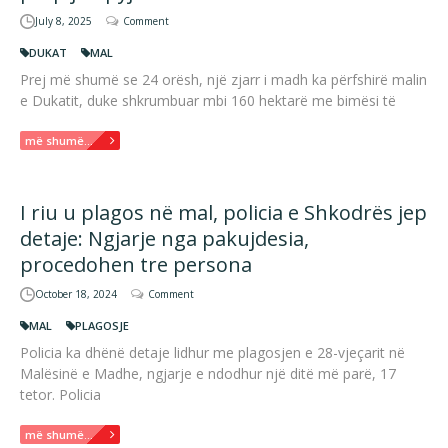
July 8, 2025
Comment
DUKAT
MAL
Prej më shumë se 24 orësh, një zjarr i madh ka përfshirë malin
e Dukatit, duke shkrumbuar mbi 160 hektarë me bimësi të
më shumë...
I riu u plagos në mal, policia e Shkodrës jep
detaje: Ngjarje nga pakujdesia,
procedohen tre persona
October 18, 2024
Comment
MAL
PLAGOSJE
Policia ka dhënë detaje lidhur me plagosjen e 28-vjeçarit në
Malësinë e Madhe, ngjarje e ndodhur një ditë më parë, 17
tetor. Policia
më shumë...