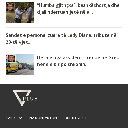
“Humba gjithçka”, bashkëshortja dhe
djali ndërruan jetë në a...
Sendet e personalizuara të Lady Diana, tribute në
20-të vjet...
Detaje nga aksidenti i rëndë në Greqi,
nënë e bir po shkonin...
KARRIERA
NA KONTAKTONI
RRETH NESH