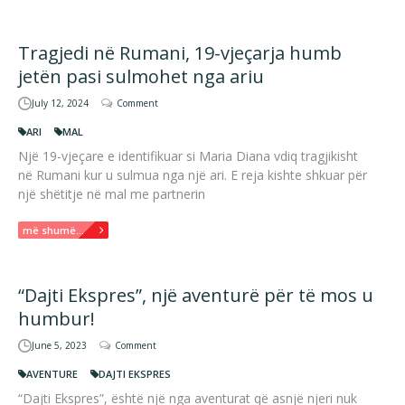
Tragjedi në Rumani, 19-vjeçarja humb
jetën pasi sulmohet nga ariu
July 12, 2024
Comment
ARI
MAL
Një 19-vjeçare e identifikuar si Maria Diana vdiq tragjikisht
në Rumani kur u sulmua nga një ari. E reja kishte shkuar për
një shëtitje në mal me partnerin
më shumë...
“Dajti Ekspres”, një aventurë për të mos u
humbur!
June 5, 2023
Comment
AVENTURE
DAJTI EKSPRES
“Dajti Ekspres”, është një nga aventurat që asnjë njeri nuk