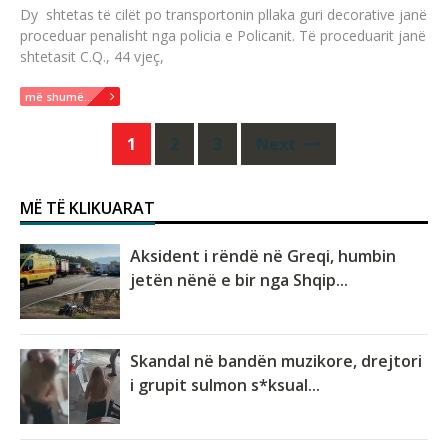
Dy shtetas të cilët po transportonin pllaka guri decorative janë
proceduar penalisht nga policia e Policanit. Të proceduarit janë
shtetasit C.Q., 44 vjeç,
më shumë...
Posts
1
2
3
Next
navigation
MË TË KLIKUARAT
Aksident i rëndë në Greqi, humbin
jetën nënë e bir nga Shqip...
Skandal në bandën muzikore, drejtori
i grupit sulmon s*ksual...