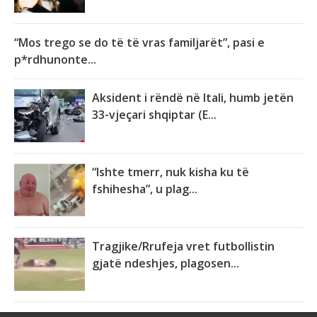
“Mos trego se do të të vras familjarët”, pasi e
p*rdhunonte...
Aksident i rëndë në Itali, humb jetën
33-vjeçari shqiptar (E...
“Ishte tmerr, nuk kisha ku të
fshihesha”, u plag...
Tragjike/Rrufeja vret futbollistin
gjatë ndeshjes, plagosen...