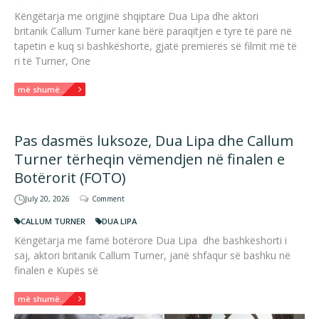
Këngëtarja me origjinë shqiptare Dua Lipa dhe aktori
britanik Callum Turner kanë bërë paraqitjen e tyre të parë në
tapetin e kuq si bashkëshortë, gjatë premierës së filmit më të
ri të Turner, One
më shumë...
Pas dasmës luksoze, Dua Lipa dhe Callum
Turner tërheqin vëmendjen në finalen e
Botërorit (FOTO)
July 20, 2026
Comment
CALLUM TURNER
DUA LIPA
Këngëtarja me famë botërore Dua Lipa dhe bashkëshorti i
saj, aktori britanik Callum Turner, janë shfaqur së bashku në
finalen e Kupës së
më shumë...