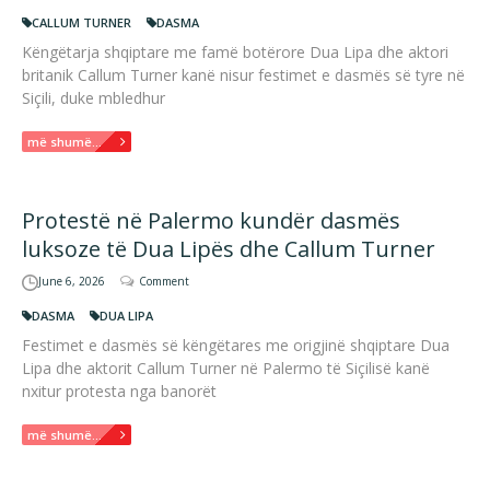
CALLUM TURNER
DASMA
Këngëtarja shqiptare me famë botërore Dua Lipa dhe aktori
britanik Callum Turner kanë nisur festimet e dasmës së tyre në
Siçili, duke mbledhur
më shumë...
Protestë në Palermo kundër dasmës
luksoze të Dua Lipës dhe Callum Turner
June 6, 2026
Comment
DASMA
DUA LIPA
Festimet e dasmës së këngëtares me origjinë shqiptare Dua
Lipa dhe aktorit Callum Turner në Palermo të Siçilisë kanë
nxitur protesta nga banorët
më shumë...