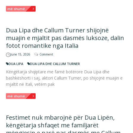
më shumë...
Dua Lipa dhe Callum Turner shijojnë
muajin e mjaltit pas dasmës luksoze, dalin
fotot romantike nga Italia
June 15, 2026
Comment
DUA LIPA
DUA LIPA DHE CALLUM TURNER
Këngëtarja shqiptare me famë botërore Dua Lipa dhe
bashkëshorti i saj, aktori Callum Turner, po shijojnë muajin e
mjaltit në Itali, vetëm pak
më shumë...
Festimet nuk mbarojnë për Dua Lipën,
këngëtarja shfaqet me familjarët
mëngjesin e parë pas dasmës me Callum