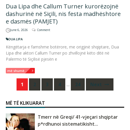
Dua Lipa dhe Callum Turner kurorëzojnë
dashurinë në Siçili, nis festa madhështore
e dasmës (PAMJET)
June 6, 2026
Comment
DUA LIPA
Këngëtarja e famshme botërore, me origjinë shqiptare, Dua
Lipa dhe aktori Callum Turner po zhvillojnë këto ditë në
Palermo të Siçilisë pjesën e
më shumë...
Posts
1
2
3
4
…
24
Next
navigation
MË TË KLIKUARAT
Tmerr në Greqi/ 41-vjeçari shqiptar
p*rdhunoi sistematikisht...