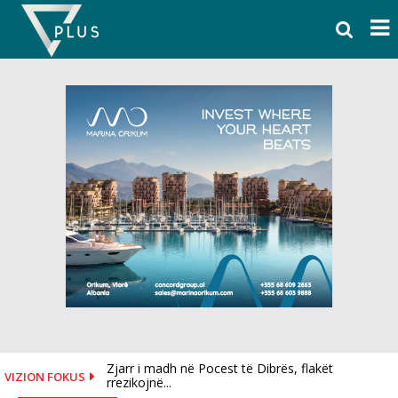
Skip
to
content
Zjarr i madh në Pocest të Dibrës, flakët
Shpërthen makina në Tiranë, shkak një defekt
VIZION FOKUS
rrezikojnë...
teknik