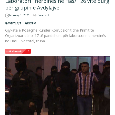
Laboratori i heroinës në Has/ 126 vite burg
për grupin e Avdylajve
February 1, 2021
Comment
AVDYLAJT
DËNIM
Gjykata e Posaçme Kundër Korrupsionit dhe Krimit të
Organizuar dënoi 17 të pandehurit për laboratorin e heroinës
në Has. Në total, trupa
më shumë...