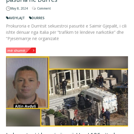
May 8, 2024
Comment
AVDYLAJT
DURRES
Prokuroria e Durrësit sekuestroi pasuritë e Saimir Gjepalit, i cili
ishte dënuar nga Italia për “trafikim të lëndëve narkotike” dhe
“Pjesëmarrje në organizatë
më shumë...