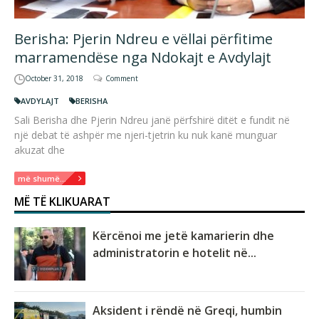
Berisha: Pjerin Ndreu e vëllai përfitime
marramendëse nga Ndokajt e Avdylajt
October 31, 2018
Comment
AVDYLAJT
BERISHA
Sali Berisha dhe Pjerin Ndreu janë përfshirë ditët e fundit në
një debat të ashpër me njeri-tjetrin ku nuk kanë munguar
akuzat dhe
më shumë...
MË TË KLIKUARAT
Kërcënoi me jetë kamarierin dhe
administratorin e hotelit në...
Aksident i rëndë në Greqi, humbin