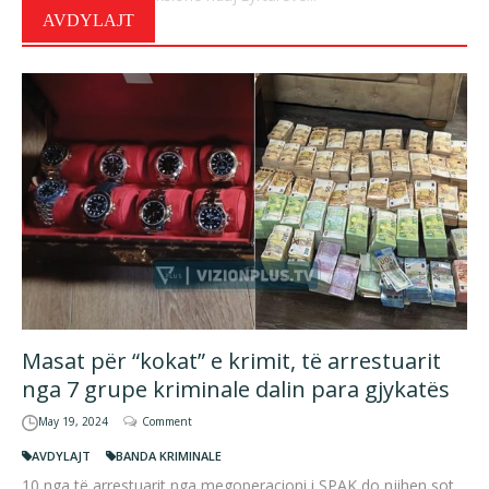
AVDYLAJT
Masat për “kokat” e krimit, të arrestuarit
nga 7 grupe kriminale dalin para gjykatës
May 19, 2024
Comment
AVDYLAJT
BANDA KRIMINALE
10 nga të arrestuarit nga megoperacioni i SPAK do njihen sot