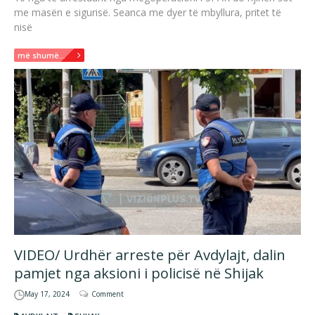
me masën e sigurisë. Seanca me dyer të mbyllura, pritet të
nisë
më shumë...
VIDEO/ Urdhër arreste për Avdylajt, dalin
pamjet nga aksioni i policisë në Shijak
May 17, 2024
Comment