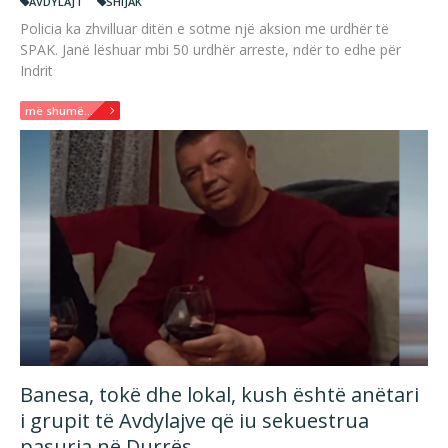
AVDYLAJT
SHIJAK
Policia ka zhvilluar ditën e sotme një aksion me urdhër të
SPAK. Janë lëshuar mbi 50 urdhër arreste, ndër to edhe për
Indrit
më shumë...
Banesa, tokë dhe lokal, kush është anëtari
i grupit të Avdylajve që iu sekuestrua
pasuria në Durrës