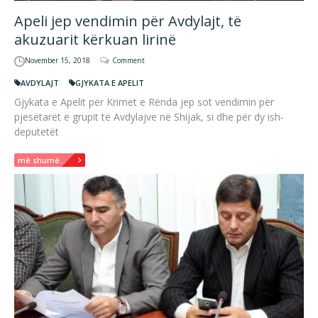
Apeli jep vendimin për Avdylajt, të
akuzuarit kërkuan lirinë
November 15, 2018
Comment
AVDYLAJT
GJYKATA E APELIT
Gjykata e Apelit për Krimet e Rënda jep sot vendimin për
pjesëtarët e grupit të Avdylajve në Shijak, si dhe për dy ish-
deputetët
më shumë...