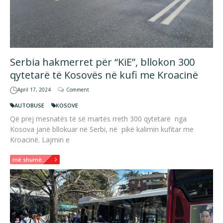
Serbia hakmerret për “KiE”, bllokon 300
qytetarë të Kosovës në kufi me Kroacinë
April 17, 2024
Comment
AUTOBUSE
KOSOVE
Që prej mesnatës të së martës rreth 300 qytetarë nga
Kosova janë bllokuar në Serbi, në pikë kalimin kufitar me
Kroacinë. Lajmin e
më shumë...