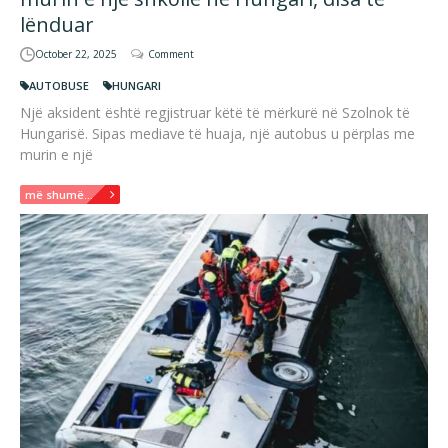
lënduar
October 22, 2025
Comment
AUTOBUSE
HUNGARI
Një aksident është regjistruar këtë të mërkurë në Szolnok të
Hungarisë. Sipas mediave të huaja, një autobus u përplas me
murin e një
më shumë...