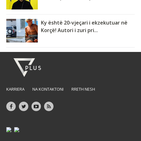
Ky është 20-vjeçari i ekzekutuar në
Korçë! Autori i zuri pri...
KARRIERA
NA KONTAKTONI
RRETH NESH