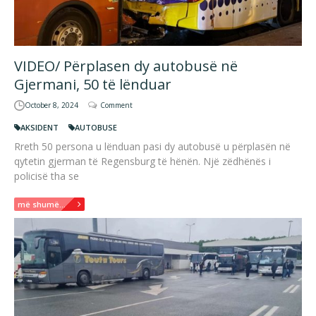
VIDEO/ Përplasen dy autobusë në
Gjermani, 50 të lënduar
October 8, 2024
Comment
AKSIDENT
AUTOBUSE
Rreth 50 persona u lënduan pasi dy autobusë u përplasën në
qytetin gjerman të Regensburg të hënën. Një zëdhënës i
policisë tha se
më shumë...