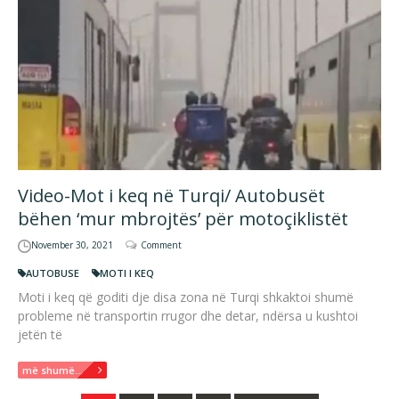
Video-Mot i keq në Turqi/ Autobusët
bëhen ‘mur mbrojtës’ për motoçiklistët
November 30, 2021
Comment
AUTOBUSE
MOTI I KEQ
Moti i keq që goditi dje disa zona në Turqi shkaktoi shumë
probleme në transportin rrugor dhe detar, ndërsa u kushtoi
jetën të
më shumë...