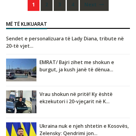
Posts
1
2
3
4
Next
navigation
MË TË KLIKUARAT
Sendet e personalizuara të Lady Diana, tribute në
20-të vjet...
EMRAT/ Bajri zihet me shokun e
burgut, ja kush janë të dënua...
Vrau shokun në pritë! Ky është
ekzekutori i 20-vjeçarit në K...
Ukraina nuk e njeh shtetin e Kosovës,
Zelensky: Qendrimi jon...