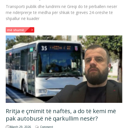
Transporti publik dhe lundrimi në Greqi do të përballen nesër
me ndërprerje të mëdha për shkak të grevës 24-orëshe të
shpallur në kuadër
më shumë...
Rritja e çmimit të naftës, a do të kemi më
pak autobusë në qarkullim nesër?
March 29, 2026
Comment