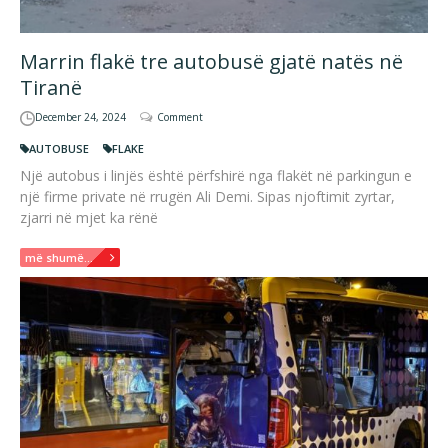
Marrin flakë tre autobusë gjatë natës në
Tiranë
December 24, 2024
Comment
AUTOBUSE
FLAKE
Një autobus i linjës është përfshirë nga flakët në parkingun e
një firme private në rrugën Ali Demi. Sipas njoftimit zyrtar,
zjarri në mjet ka rënë
më shumë...