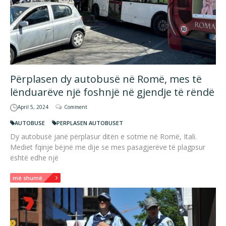
Përplasen dy autobusë në Romë, mes të
lënduarëve një foshnjë në gjendje të rëndë
April 5, 2024
Comment
AUTOBUSE
PERPLASEN AUTOBUSET
Dy autobusë janë përplasur ditën e sotme në Romë, Itali.
Mediet fqinje bëjnë me dije se mes pasagjerëve të plagpsur
është edhe një
më shumë...