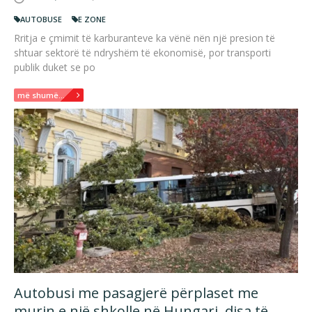
AUTOBUSE
E ZONE
Rritja e çmimit të karburanteve ka vënë nën një presion të
shtuar sektorë të ndryshëm të ekonomisë, por transporti
publik duket se po
më shumë...
Autobusi me pasagjerë përplaset me
murin e një shkolle në Hungari, disa të