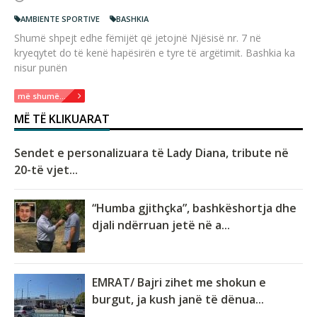
AMBIENTE SPORTIVE
BASHKIA
Shumë shpejt edhe fëmijët që jetojnë Njësisë nr. 7 në
kryeqytet do të kenë hapësirën e tyre të argëtimit. Bashkia ka
nisur punën
më shumë...
MË TË KLIKUARAT
Sendet e personalizuara të Lady Diana, tribute në
20-të vjet...
“Humba gjithçka”, bashkëshortja dhe
djali ndërruan jetë në a...
EMRAT/ Bajri zihet me shokun e
burgut, ja kush janë të dënua...