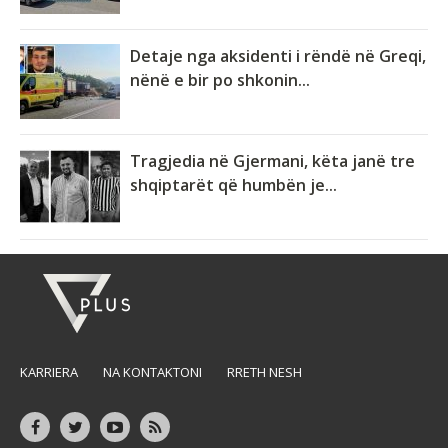
Detaje nga aksidenti i rëndë në Greqi,
nënë e bir po shkonin...
Tragjedia në Gjermani, këta janë tre
shqiptarët që humbën je...
KARRIERA
NA KONTAKTONI
RRETH NESH