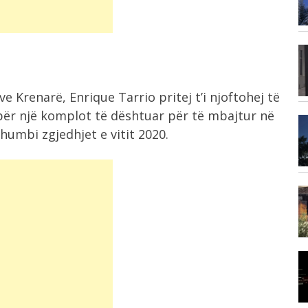
zjarrfikësit e...
...
8:42
Rama mbledh ministrat në fund të
gushtit!...
e Krenarë, Enrique Tarrio pritej t’i njoftohej të
ër një komplot të dështuar për të mbajtur në
8:21
umbi zgjedhjet e vitit 2020.
Grabitqarët që sfidojnë uraganët,
kuriozitete të frikshme...
8:18
Konsumi i ulët i sheqerit për fëmijët...
8:03
I nxehti ekstrem, Italia zgjat oraret
e...