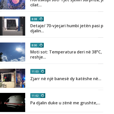
cilat...
8:08
Detaje/ 70-vjeçari humbi jetën pasi pa
djalin...
8:00
Moti sot: Temperatura deri në 38°C,
reshje...
11:03
Zjarr në një banesë dy katëshe në...
11:02
Pa djalin duke u zënë me grushte,...