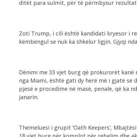
ditët para sulmit, për të përmbysur rezultat
Zoti Trump, i cili është kandidati kryesor i 
këmbëngul se nuk ka shkelur ligjin. Gjyqi nda
Dënimi me 33 vjet burg që prokurorët kanë 
nga Miami, është gati dy herë më i gjatë se 
pjesë e procedime në masë, penale, që ka n
janarin.
Themeluesi i grupit ‘Oath Keepers’, Mbajtës
18 vjet burg për komplot për rebelim dhe aku