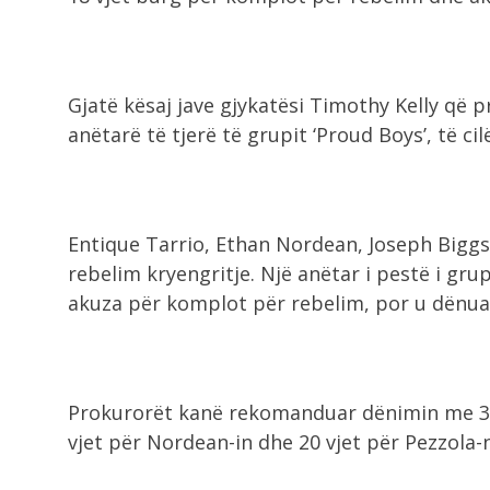
Gjatë kësaj jave gjykatësi Timothy Kelly që p
anëtarë të tjerë të grupit ‘Proud Boys’, të ci
Entique Tarrio, Ethan Nordean, Joseph Bigg
rebelim kryengritje. Një anëtar i pestë i grup
akuza për komplot për rebelim, por u dënua 
Prokurorët kanë rekomanduar dënimin me 33 v
vjet për Nordean-in dhe 20 vjet për Pezzola-n