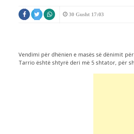
30 Gusht 17:03
Vendimi për dhënien e masës së dënimit për 
Tarrio është shtyrë deri më 5 shtator, për sh
9:55
A mund të ndikojnë ëndrrat në