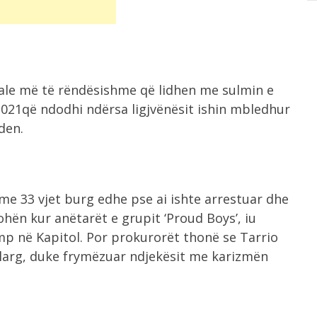
enale më të rëndësishme që lidhen me sulmin e
2021që ndodhi ndërsa ligjvënësit ishin mbledhur
den.
me 33 vjet burg edhe pse ai ishte arrestuar dhe
hën kur anëtarët e grupit ‘Proud Boys’, iu
p në Kapitol. Por prokurorët thonë se Tarrio
 larg, duke frymëzuar ndjekësit me karizmën