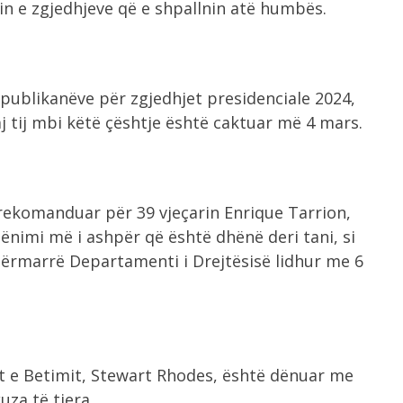
in e zgjedhjeve që e shpallnin atë humbës.
republikanëve për zgjedhjet presidenciale 2024,
j tij mbi këtë çështje është caktuar më 4 mars.
rekomanduar për 39 vjeçarin Enrique Tarrion,
dënimi më i ashpër që është dhënë deri tani, si
dërmarrë Departamenti i Drejtësisë lidhur me 6
it e Betimit, Stewart Rhodes, është dënuar me
za të tjera.