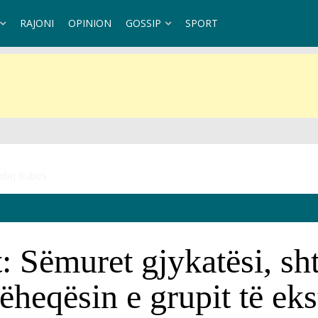
RAJONI
OPINION
GOSSIP
SPORT
ndaj Kubës
: Sëmuret gjykatësi, sh
heqësin e grupit të ekst