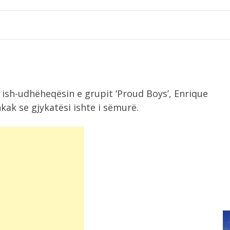
ish-udhëheqësin e grupit ‘Proud Boys’, Enrique
kak se gjykatësi ishte i sëmurë.
9:00
Zjarri në Drenije mbetet aktiv,