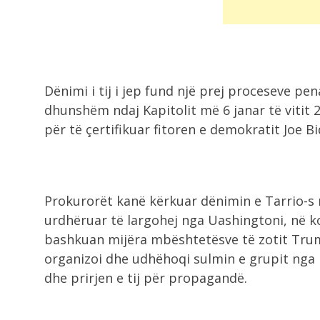
Dënimi i tij i jep fund një prej proceseve p
dhunshëm ndaj Kapitolit më 6 janar të vitit 
për të çertifikuar fitoren e demokratit Joe Bi
Prokurorët kanë kërkuar dënimin e Tarrio-s 
urdhëruar të largohej nga Uashingtoni, në ko
bashkuan mijëra mbështetësve të zotit Trum
organizoi dhe udhëhoqi sulmin e grupit nga
dhe prirjen e tij për propagandë.