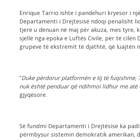
Enrique Tarrio ishte i pandehuri kryesor i n
Departamenti i Drejtësisë ndoqi penalisht li
tjerë u dënuan në maj për akuza, mes tyre, ko
sjellë nga epoka e Luftës Civile, për të cilë
grupeve të ekstremit të djathtë, që luajtën nj
“
Duke përdorur platformën e tij të fuqishme, 
nuk është penduar që ndihmoi lidhur me atë 
gjyqësore.
Së fundmi Departamenti i Drejtësisë ka pad
përmbysur sistemin demokratik amerikan, d