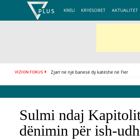
Skip
KREU
KRYESORET
AKTUALITET
to
content
VIZION FOKUS
OKB i kërkon SHBA-ve të heqin sanksionet 
Sulmi ndaj Kapitolit
dënimin për ish-udhë