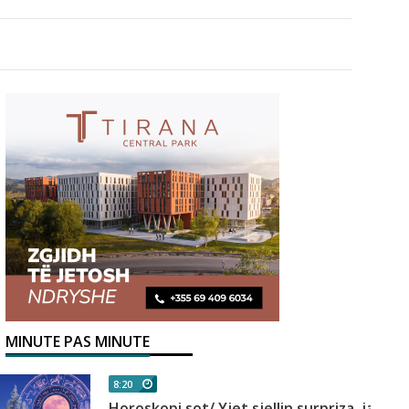
MINUTE PAS MINUTE
8:20
Horoskopi sot/ Yjet sjellin surpriza, ja