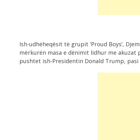
gjendjen...
I dënuar me 14 vite burg për
9:31
Ish-udhëheqësit të grupit ‘Proud Boys’, Djemv
mërkurën masa e dënimit lidhur me akuzat p
9:28
pushtet ish-Presidentin Donald Trump, pasi h
Kërcënoi me jetë kamarierin dhe
administratorin e...
9:19
Shkeli perimetrin e sigurisë duke
rrezikuar jetën...
9:05
Zelensky viziton Beogradin javën e
ardhshme, takim...