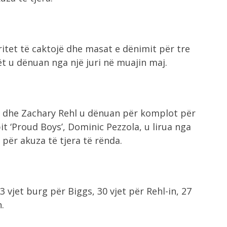
ritet të caktojë dhe masat e dënimit për tre
lët u dënuan nga një juri në muajin maj.
s dhe Zachary Rehl u dënuan për komplot për
it ‘Proud Boys’, Dominic Pezzola, u lirua nga
për akuza të tjera të rënda.
jet burg për Biggs, 30 vjet për Rehl-in, 27
.