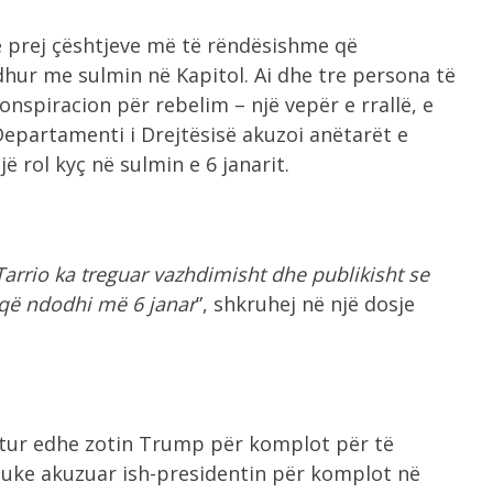
jë prej çështjeve më të rëndësishme që
dhur me sulmin në Kapitol. Ai dhe tre persona të
nspiracion për rebelim – një vepër e rrallë, e
n Departamenti i Drejtësisë akuzoi anëtarët e
ë rol kyç në sulmin e 6 janarit.
Tarrio ka treguar vazhdimisht dhe publikisht se
që ndodhi më 6 janar
”, shkruhej në një dosje
itur edhe zotin Trump për komplot për të
uke akuzuar ish-presidentin për komplot në