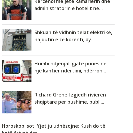
Kërcënoi me jetë kamarierin dhe
administratorin e hotelit në...
Shkuan të vidhnin telat elektrikë,
hajdutin e zë korenti, dy...
Humbi ndjenjat gjatë punës në
një kantier ndërtimi, ndërron...
Richard Grenell zgjedh rivierën
shqiptare për pushime, publi...
Horoskopi sot! Yjet ju udhëzojnë: Kush do të