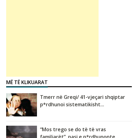
MË TË KLIKUARAT
Tmerr në Greqi/ 41-vjeçari shqiptar
p*rdhunoi sistematikisht...
“Mos trego se do të të vras
familjarët”, pasi e p*rdhunonte...