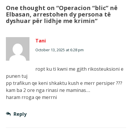
One thought on “
Operacion “blic” në
Elbasan, arrestohen dy persona të
dyshuar për lidhje me krimin
”
Tani
October 13, 2025 at 6:28 pm
ropt ku ti kwni me gjith rikosteuksioni e
punen tuj
pp trafikun qe keni shkaktu kush e merr persiper ???
kam ba 2 ore nga rinasi ne maminas….
haram rroga qe merrni
Reply