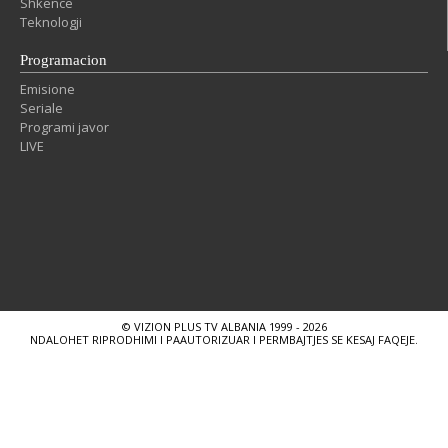
Shkencë
Teknologji
Programacion
Emisione
Seriale
Programi javor
LIVE
© VIZION PLUS TV ALBANIA 1999 - 2026
NDALOHET RIPRODHIMI I PAAUTORIZUAR I PERMBAJTJES SE KESAJ FAQEJE.