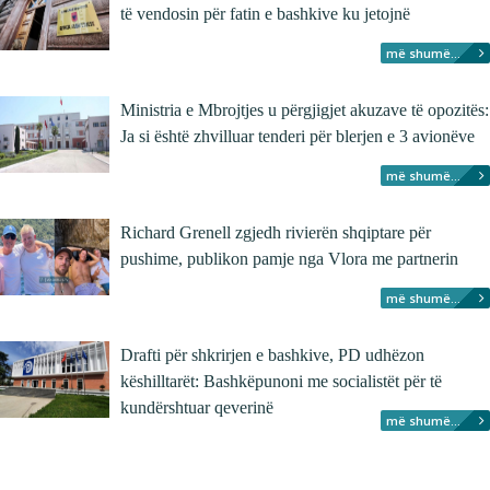
të vendosin për fatin e bashkive ku jetojnë
më shumë...
Ministria e Mbrojtjes u përgjigjet akuzave të opozitës:
Ja si është zhvilluar tenderi për blerjen e 3 avionëve
më shumë...
Richard Grenell zgjedh rivierën shqiptare për
pushime, publikon pamje nga Vlora me partnerin
më shumë...
Drafti për shkrirjen e bashkive, PD udhëzon
këshilltarët: Bashkëpunoni me socialistët për të
kundërshtuar qeverinë
më shumë...