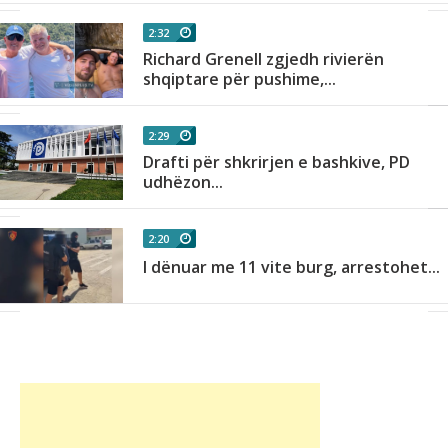
2:32
Richard Grenell zgjedh rivierën
shqiptare për pushime,...
2:29
Drafti për shkrirjen e bashkive, PD
udhëzon...
2:20
I dënuar me 11 vite burg, arrestohet...