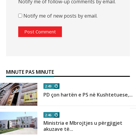
Notify me of follow-up comments by email.
Notify me of new posts by email.
MINUTE PAS MINUTE
2:49
PD çon hartën e PS në Kushtetuese,...
2:46
Ministria e Mbrojtjes u përgjigjet
akuzave të...