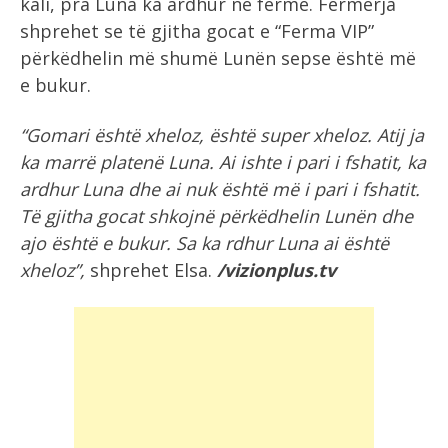
kali, pra Luna ka ardhur në fermë. Fermerja
shprehet se të gjitha gocat e “Ferma VIP”
përkëdhelin më shumë Lunën sepse është më
e bukur.
“Gomari është xheloz, është super xheloz. Atij ja
ka marrë platenë Luna. Ai ishte i pari i fshatit, ka
ardhur Luna dhe ai nuk është më i pari i fshatit.
Të gjitha gocat shkojnë përkëdhelin Lunën dhe
ajo është e bukur. Sa ka rdhur Luna ai është
xheloz”,
shprehet Elsa.
/vizionplus.tv