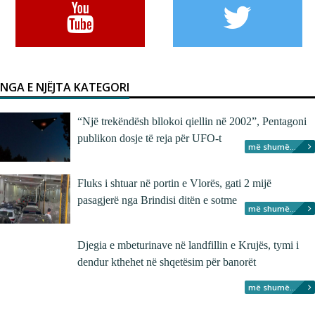
NGA E NJËJTA KATEGORI
“Një trekëndësh bllokoi qiellin në 2002”, Pentagoni
publikon dosje të reja për UFO-t
më shumë...
Fluks i shtuar në portin e Vlorës, gati 2 mijë
pasagjerë nga Brindisi ditën e sotme
më shumë...
Djegia e mbeturinave në landfillin e Krujës, tymi i
dendur kthehet në shqetësim për banorët
më shumë...