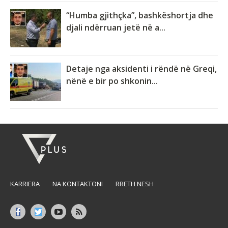
“Humba gjithçka”, bashkëshortja dhe
djali ndërruan jetë në a...
Detaje nga aksidenti i rëndë në Greqi,
nënë e bir po shkonin...
KARRIERA
NA KONTAKTONI
RRETH NESH