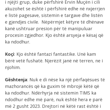
i njëjti grup, duke përfshirë Ervin Muçën i cili
akuzohet se është i përfshirë edhe në nxjerrjen
e listë pagesave, sistemin e targave dhe listën
e gjendjes civile. Nëpërmjet këtyre të dhënave
kanë ushtruar presion për të manipuluar
procesin zgjedhor. Kjo është arsyeja e kësaj që
ka ndodhur.
Koçi
: Kjo është fantazi fantastike. Unë kam
bërë vetë fushatë. Njerëzit janë në terren, ne i
njohim.
Gështenja
: Nuk e di nëse ka një përfaqësues të
mazhorancës që ka guxim të mbrojë këtë që
ka ndodhur. Ndërhyrja në sistemin TIMS ka
ndodhur edhe më parë, nuk është hera e parë
më 2 gusht 2023. Drejtori në këtë rast është i