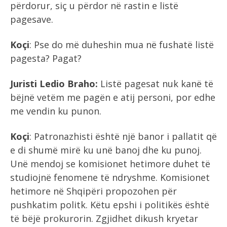
përdorur, siç u përdor në rastin e listë
pagesave.
Koçi
: Pse do më duheshin mua në fushatë listë
pagesta? Pagat?
Juristi Ledio Braho:
Listë pagesat nuk kanë të
bëjnë vetëm me pagën e atij personi, por edhe
me vendin ku punon.
Koçi
: Patronazhisti është një banor i pallatit që
e di shumë mirë ku unë banoj dhe ku punoj.
Unë mendoj se komisionet hetimore duhet të
studiojnë fenomene të ndryshme. Komisionet
hetimore në Shqipëri propozohen për
pushkatim politk. Këtu epshi i politikës është
të bëjë prokurorin. Zgjidhet dikush kryetar