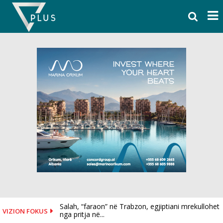
Skip
to
content
Salah, “faraon” në Trabzon, egjiptiani mrekullohet
VIZION FOKUS
nga pritja në...