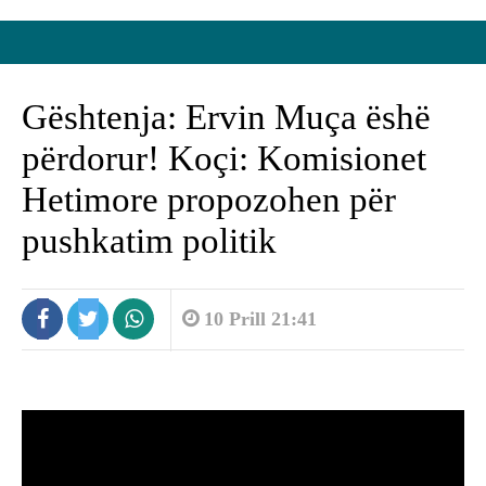
Gështenja: Ervin Muça ëshë
përdorur! Koçi: Komisionet
Hetimore propozohen për
pushkatim politik
10 Prill 21:41