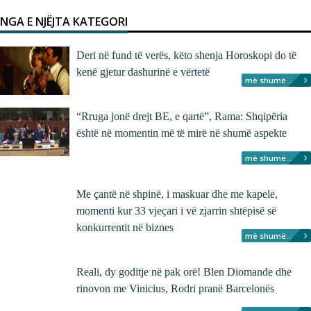
NGA E NJËJTA KATEGORI
Deri në fund të verës, këto shenja Horoskopi do të
kenë gjetur dashurinë e vërtetë
më shumë...
“Rruga jonë drejt BE, e qartë”, Rama: Shqipëria
është në momentin më të mirë në shumë aspekte
më shumë...
Me çantë në shpinë, i maskuar dhe me kapele,
momenti kur 33 vjeçari i vë zjarrin shtëpisë së
konkurrentit në biznes
më shumë...
Reali, dy goditje në pak orë! Blen Diomande dhe
rinovon me Vinicius, Rodri pranë Barcelonës