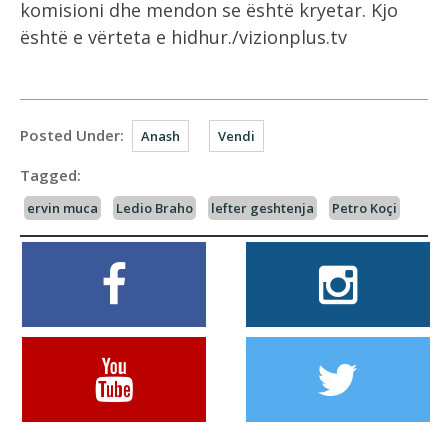
komisioni dhe mendon se është kryetar. Kjo
është e vërteta e hidhur./vizionplus.tv
Posted Under:
Anash
Vendi
Tagged:
ervin muca
Ledio Braho
lefter geshtenja
Petro Koçi