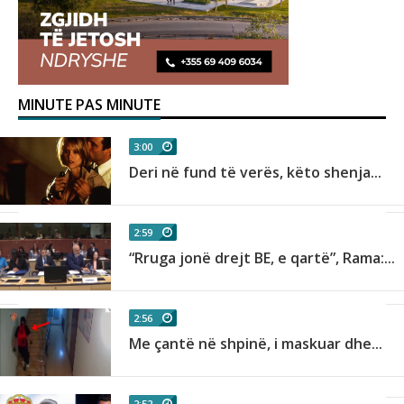
MINUTE PAS MINUTE
3:00
Deri në fund të verës, këto shenja...
2:59
“Rruga jonë drejt BE, e qartë”, Rama:...
2:56
Me çantë në shpinë, i maskuar dhe...
2:52