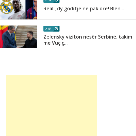
Reali, dy goditje në pak orë! Blen...
2:45
Zelensky viziton nesër Serbinë, takim
me Vuçiç...