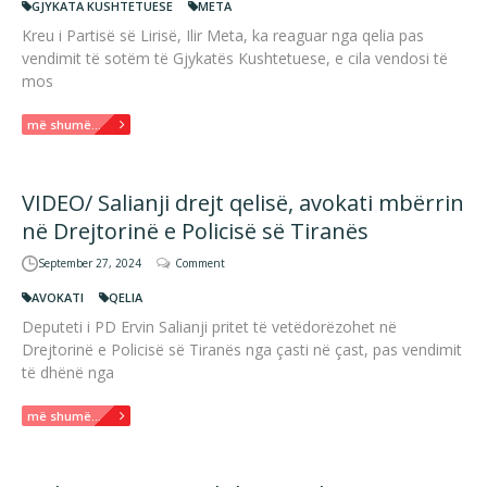
GJYKATA KUSHTETUESE
META
Kreu i Partisë së Lirisë, Ilir Meta, ka reaguar nga qelia pas
vendimit të sotëm të Gjykatës Kushtetuese, e cila vendosi të
mos
më shumë...
VIDEO/ Salianji drejt qelisë, avokati mbërrin
në Drejtorinë e Policisë së Tiranës
September 27, 2024
Comment
AVOKATI
QELIA
Deputeti i PD Ervin Salianji pritet të vetëdorëzohet në
Drejtorinë e Policisë së Tiranës nga çasti në çast, pas vendimit
të dhënë nga
më shumë...