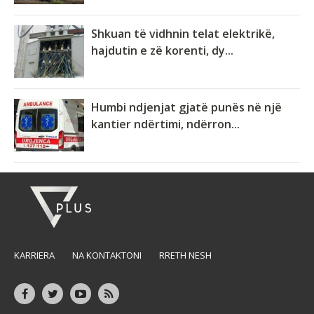
Shkuan të vidhnin telat elektrikë,
hajdutin e zë korenti, dy...
Humbi ndjenjat gjatë punës në një
kantier ndërtimi, ndërron...
KARRIERA
NA KONTAKTONI
RRETH NESH