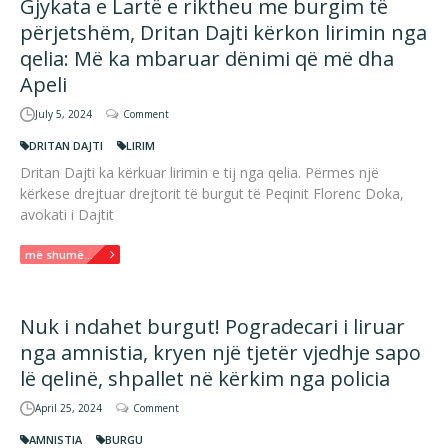
Gjykata e Lartë e riktheu me burgim të
përjetshëm, Dritan Dajti kërkon lirimin nga
qelia: Më ka mbaruar dënimi që më dha
Apeli
July 5, 2024
Comment
DRITAN DAJTI
LIRIM
Dritan Dajti ka kërkuar lirimin e tij nga qelia. Përmes një
kërkese drejtuar drejtorit të burgut të Peqinit Florenc Doka,
avokati i Dajtit
më shumë...
Nuk i ndahet burgut! Pogradecari i liruar
nga amnistia, kryen një tjetër vjedhje sapo
lë qelinë, shpallet në kërkim nga policia
April 25, 2024
Comment
AMNISTIA
BURGU