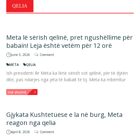
QELIA
Meta lë sërish qelinë, pret ngushëllime për
babain! Leja është vetëm për 12 orë
June 3, 2026
Comment
META
QELIA
Ish-presidenti Ilir Meta ka lënë sërish sot qelinë, për të dytën
ditë, pas ndarjes nga jeta të babait të tij. Meta ka mbërritur
më shumë...
Gjykata Kushtetuese e la në burg, Meta
reagon nga qelia
April 8, 2026
Comment