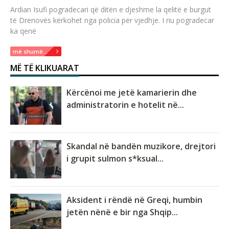
Ardian Isufi pogradecari që ditën e djeshme la qelitë e burgut
të Drenovës kërkohet nga policia për vjedhje. I riu pogradecar
ka qenë
më shumë...
MË TË KLIKUARAT
Kërcënoi me jetë kamarierin dhe
administratorin e hotelit në...
Skandal në bandën muzikore, drejtori
i grupit sulmon s*ksual...
Aksident i rëndë në Greqi, humbin
jetën nënë e bir nga Shqip...