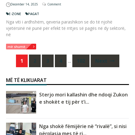
December 14, 2025
Comment
E-ZONE
PAGAT
Nga viti i ardhshëm, qeveria parashikon se do të njohë
vjetërsinë në punë për efekt të rritjes së pagës në dy sektorë,
në
më shumë...
Posts
1
2
3
4
…
102
Next
navigation
MË TË KLIKUARAT
Sterjo mori kallashin dhe ndoqi Zukon
e shokët e tij për t’i...
Nga shokë fëmijërie në “rivalë”, si nisi
përplasja mes të ri...