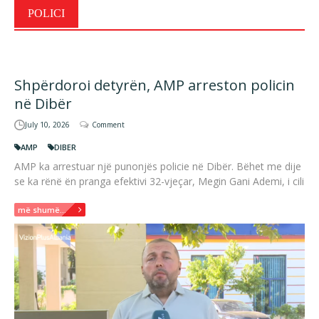
POLICI
Shpërdoroi detyrën, AMP arreston policin
në Dibër
July 10, 2026
Comment
AMP
DIBER
AMP ka arrestuar një punonjës policie në Dibër. Bëhet me dije
se ka rënë ën pranga efektivi 32-vjeçar, Megin Gani Ademi, i cili
më shumë...