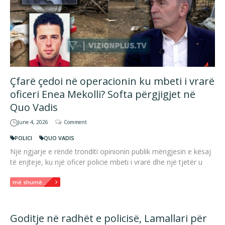
Çfarë çedoi në operacionin ku mbeti i vrarë
oficeri Enea Mekolli? Softa përgjigjet në
Quo Vadis
June 4, 2026
Comment
POLICI
QUO VADIS
Një ngjarje e rëndë tronditi opinionin publik mëngjesin e kësaj
të enjteje, ku një oficer policie mbeti i vrarë dhe një tjetër u
më shumë...
Goditje në radhët e policisë, Lamallari për