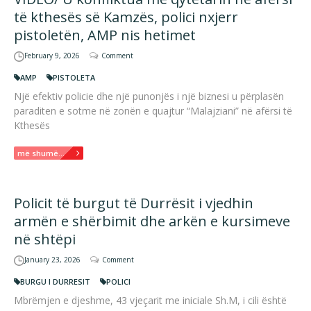
të kthesës së Kamzës, polici nxjerr
pistoletën, AMP nis hetimet
February 9, 2026
Comment
AMP
PISTOLETA
Një efektiv policie dhe një punonjës i një biznesi u përplasën
paraditen e sotme në zonën e quajtur “Malajziani” në afërsi të
Kthesës
më shumë...
Policit të burgut të Durrësit i vjedhin
armën e shërbimit dhe arkën e kursimeve
në shtëpi
January 23, 2026
Comment
BURGU I DURRESIT
POLICI
Mbrëmjen e djeshme, 43 vjeçarit me iniciale Sh.M, i cili është