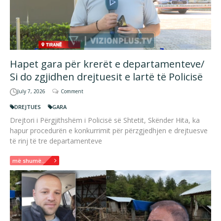
Hapet gara për krerët e departamenteve/
Si do zgjidhen drejtuesit e lartë të Policisë
July 7, 2026
Comment
DREJTUES
GARA
Drejtori i Përgjithshëm i Policisë së Shtetit, Skënder Hita, ka
hapur procedurën e konkurrimit për përzgjedhjen e drejtuesve
të rinj të tre departamenteve
më shumë...