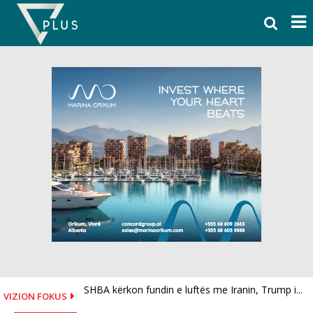
Skip
to
content
SHBA kërkon fundin e luftës me Iranin, Trump i...
Historia e kalit të verbër që fiton medalje ari,...
VIZION FOKUS