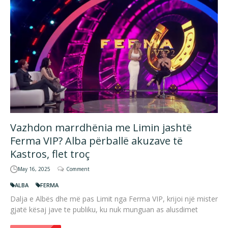
Vazhdon marrdhënia me Limin jashtë
Ferma VIP? Alba përballë akuzave të
Kastros, flet troç
May 16, 2025
Comment
ALBA
FERMA
Dalja e Albës dhe më pas Limit nga Ferma VIP, krijoi një mister
gjatë kësaj jave te publiku, ku nuk munguan as alusdimet