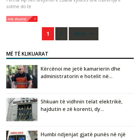
sotme do të
më shumë...
Posts
1
2
Next
navigation
MË TË KLIKUARAT
Kërcënoi me jetë kamarierin dhe
administratorin e hotelit në...
Shkuan të vidhnin telat elektrikë,
hajdutin e zë korenti, dy...
Humbi ndjenjat gjatë punës në një