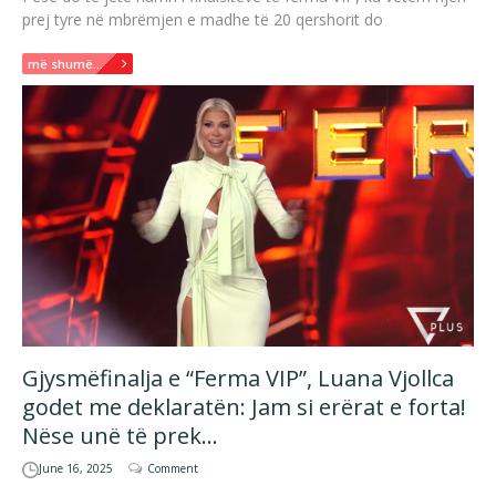
prej tyre në mbrëmjen e madhe të 20 qershorit do
më shumë...
Gjysmëfinalja e “Ferma VIP”, Luana Vjollca
godet me deklaratën: Jam si erërat e forta!
Nëse unë të prek…
June 16, 2025
Comment