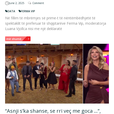
June 2, 2025
Comment
DATA
FERMA VIP
Në fillim të mbrëmjes së prime-t të nëntëmbëdhjetë të
spektaklit të preferuar të shqiptarëve Ferma Vip, moderatorja
Luana Vjollca nisi me një deklaratë
më shumë...
“Asnji s’ka shanse, se rri veç me goca …”,