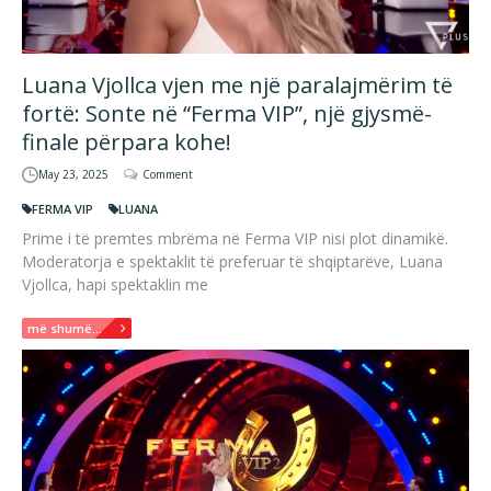
Luana Vjollca vjen me një paralajmërim të
fortë: Sonte në “Ferma VIP”, një gjysmë-
finale përpara kohe!
May 23, 2025
Comment
FERMA VIP
LUANA
Prime i të premtes mbrëma në Ferma VIP nisi plot dinamikë.
Moderatorja e spektaklit të preferuar të shqiptarëve, Luana
Vjollca, hapi spektaklin me
më shumë...