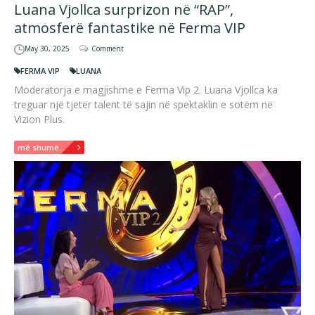
Luana Vjollca surprizon në “RAP”,
atmosferë fantastike në Ferma VIP
May 30, 2025
Comment
FERMA VIP
LUANA
Moderatorja e magjishme e Ferma Vip 2. Luana Vjollca ka
treguar një tjetër talent të sajin në spektaklin e sotëm në
Vizion Plus.
më shumë...