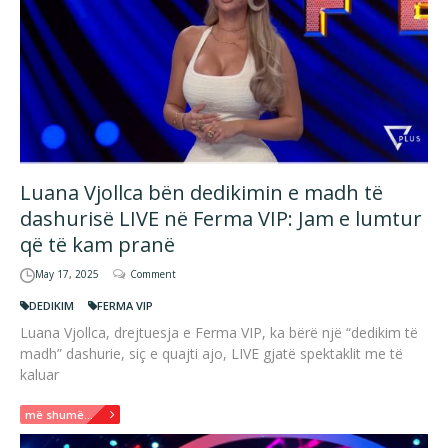
Luana Vjollca bën dedikimin e madh të
dashurisë LIVE në Ferma VIP: Jam e lumtur
që të kam pranë
May 17, 2025
Comment
DEDIKIM
FERMA VIP
Luana Vjollca, drejtuesja e Ferma VIP, ka bërë një “dedikim të
madh” dashurie, siç e quajti ajo, LIVE gjatë spektaklit me të
kaluar
më shumë...