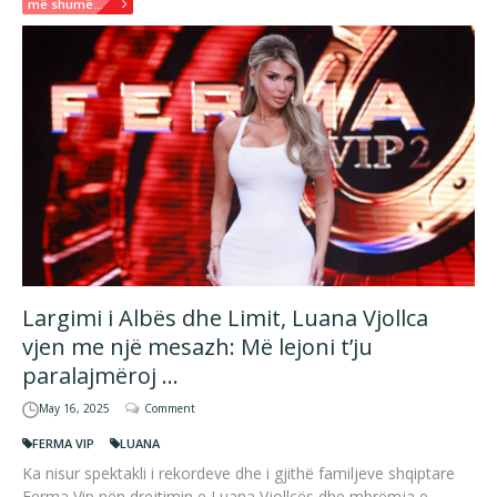
më shumë...
Largimi i Albës dhe Limit, Luana Vjollca
vjen me një mesazh: Më lejoni t’ju
paralajmëroj …
May 16, 2025
Comment
FERMA VIP
LUANA
Ka nisur spektakli i rekordeve dhe i gjithë familjeve shqiptare
Ferma Vip nën drejtimin e Luana Vjollcës dhe mbrëmja e