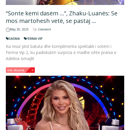
“Sonte kemi dasëm …”, Zhaku-Luanës: Se
mos martohesh vetë, se pastaj …
May 30, 2025
Comment
DASMA
FERMA VIP
Ka nisur plot batuta dhe komplimenta spektakli i sotëm i
Ferma Vip 2, ku padiskutim surpriza e madhe ishte prania e
Adelina Ismajlit
më shumë...