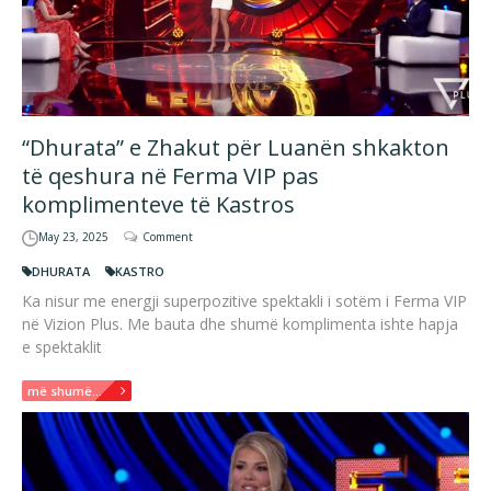
“Dhurata” e Zhakut për Luanën shkakton
të qeshura në Ferma VIP pas
komplimenteve të Kastros
May 23, 2025
Comment
DHURATA
KASTRO
Ka nisur me energji superpozitive spektakli i sotëm i Ferma VIP
në Vizion Plus. Me bauta dhe shumë komplimenta ishte hapja
e spektaklit
më shumë...