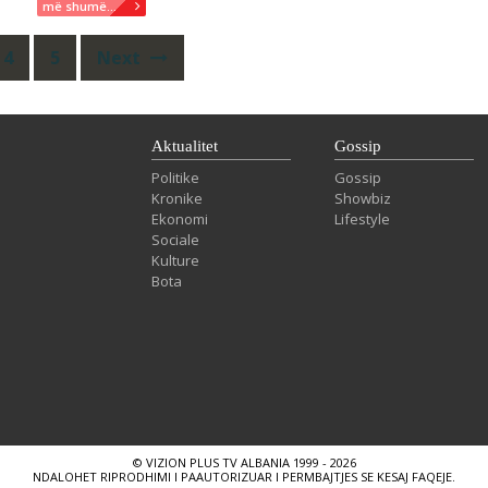
më shumë...
4
5
Next
Aktualitet
Gossip
Politike
Gossip
Kronike
Showbiz
Ekonomi
Lifestyle
Sociale
Kulture
Bota
© VIZION PLUS TV ALBANIA 1999 - 2026
NDALOHET RIPRODHIMI I PAAUTORIZUAR I PERMBAJTJES SE KESAJ FAQEJE.