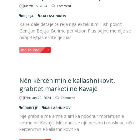
March 15, 2024
Comment
BEJTJA
KALLASHNIKOV
Kanë dalë detaje të reja nga ekzekutimi i ish-policit
Gentjan Bejtja. Burime për Vizion Plus bëjnë me dije se
ndaj Bejtjas është qëlluar
më shumë...
Nën kërcënimin e kallashnikovit,
grabitet marketi në Kavajë
February 29, 2024
Comment
GRABITJE
KALLASHNIKOV
Një grabitje me armë zjarri ka ndodhur mbrëmjen e
sotme në Kavajë. Mësohet se një person i maskuar, nën
kërcënimin e kallashnikovit ka