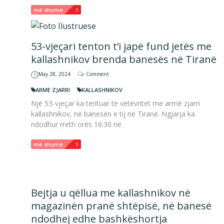
më shumë...
53-vjeçari tenton t’i japë fund jetës me
kallashnikov brenda banesës në Tiranë
May 28, 2024
Comment
ARME ZJARRI
KALLASHNIKOV
Një 53-vjeçar ka tentuar të vetëvritet me armë zjarri
kallashnikov, në banesën e tij në Tiranë. Ngjarja ka
ndodhur rreth orës 16:30 në
më shumë...
Bejtja u qëllua me kallashnikov në
magazinën pranë shtëpisë, në banesë
ndodhej edhe bashkëshortja