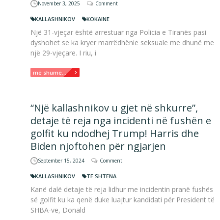
November 3, 2025
Comment
KALLASHNIKOV
KOKAINE
Një 31-vjeçar është arrestuar nga Policia e Tiranës pasi
dyshohet se ka kryer marrëdhënie seksuale me dhunë me
një 29-vjeçare. I riu, i
më shumë...
“Një kallashnikov u gjet në shkurre”,
detaje të reja nga incidenti në fushën e
golfit ku ndodhej Trump! Harris dhe
Biden njoftohen për ngjarjen
September 15, 2024
Comment
KALLASHNIKOV
TE SHTENA
Kanë dalë detaje të reja lidhur me incidentin pranë fushës
së golfit ku ka qenë duke luajtur kandidati për President të
SHBA-ve, Donald