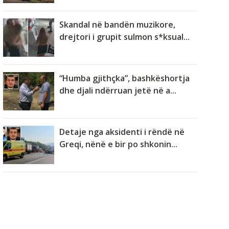
Skandal në bandën muzikore,
drejtori i grupit sulmon s*ksual...
“Humba gjithçka”, bashkëshortja
dhe djali ndërruan jetë në a...
Detaje nga aksidenti i rëndë në
Greqi, nënë e bir po shkonin...