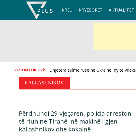
Skip
KREU
KRYESORET
AKTUALITET
to
content
VIZION FOKUS
Dhjetëra sulme ruse në Ukrainë, dy të vdekur
KALLASHNIKOV
Përdhunoi 29-vjeçaren, policia arreston
të riun në Tiranë, në makinë i gjen
kallashnikov dhe kokainë