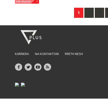
më shumë...
Posts
1
2
3
navigation
KARRIERA
NA KONTAKTONI
RRETH NESH