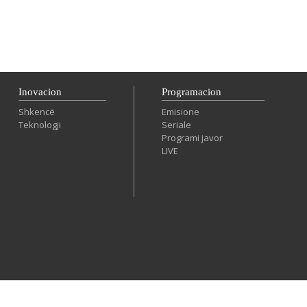
Inovacion
Programacion
Shkencë
Emisione
Teknologji
Seriale
Programi javor
LIVE