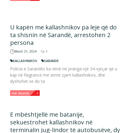
U kapën me kallashnikov pa leje që do
ta shisnin në Sarandë, arrestohen 2
persona
March 31, 2024
1
KALLASHNIKOV
SARANDE
Policia e Sarandës ka vënë në pranga një 34-vjeçar që u
kap në flagrancë me armë zjarri kallashnikov, dhe
dyshohet se do ta
më shumë...
E mbështjellë me batanije,
sekuestrohet kallashnikov në
terminalin jug-lindor të autobusëve, dy