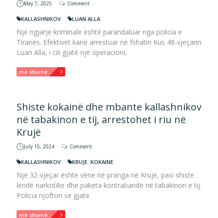
May 7, 2025
Comment
KALLASHNIKOV
LUAN ALLA
Një ngjarje kriminale është parandaluar nga policia e
Tiranës. Efektivët kanë arrestuar në fshatin Kus 48-vjeçarin
Luan Alla, i cili gjatë një operacioni,
më shumë...
Shiste kokainë dhe mbante kallashnikov
në tabakinon e tij, arrestohet i riu në
Krujë
July 15, 2024
Comment
KALLASHNIKOV
KRUJE. KOKAINE
Një 32-vjeçar është vënë në pranga në Krujë, pasi shiste
lëndë narkotike dhe paketa kontrabandë në tabakinon e tij.
Policia njofton se gjatë
më shumë...