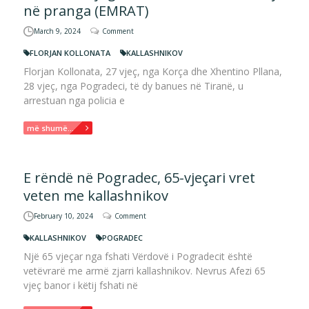
në pranga (EMRAT)
March 9, 2024
Comment
FLORJAN KOLLONATA
KALLASHNIKOV
Florjan Kollonata, 27 vjeç, nga Korça dhe Xhentino Pllana,
28 vjeç, nga Pogradeci, të dy banues në Tiranë, u
arrestuan nga policia e
më shumë...
E rëndë në Pogradec, 65-vjeçari vret
veten me kallashnikov
February 10, 2024
Comment
KALLASHNIKOV
POGRADEC
Një 65 vjeçar nga fshati Vërdovë i Pogradecit është
vetëvrarë me armë zjarri kallashnikov. Nevrus Afezi 65
vjeç banor i këtij fshati në