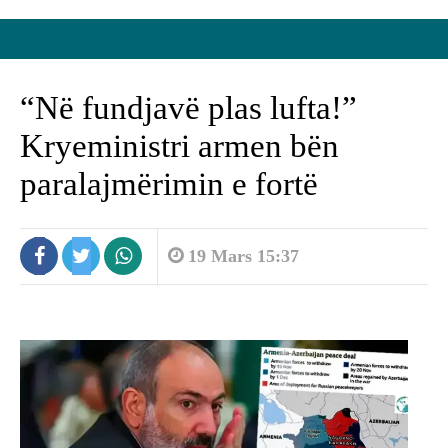
“Në fundjavë plas lufta!”
Kryeministri armen bën
paralajmërimin e fortë
19 Mars 15:37