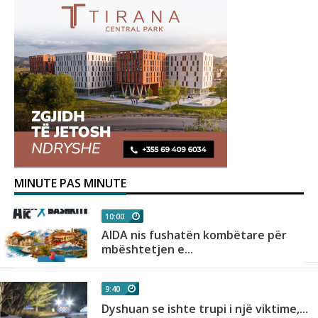
MINUTE PAS MINUTE
10:00
AIDA nis fushatën kombëtare për
mbështetjen e...
9:40
Dyshuan se ishte trupi i një viktime,...