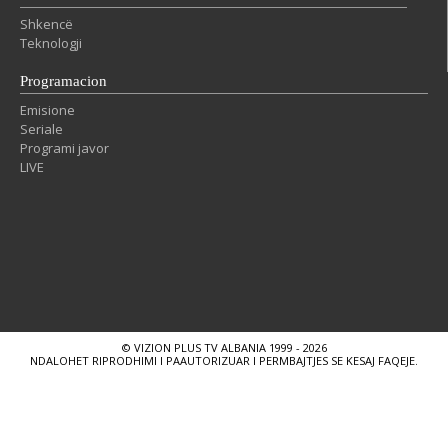
Shkencë
Teknologji
Programacion
Emisione
Seriale
Programi javor
LIVE
© VIZION PLUS TV ALBANIA 1999 - 2026
NDALOHET RIPRODHIMI I PAAUTORIZUAR I PERMBAJTJES SE KESAJ FAQEJE.