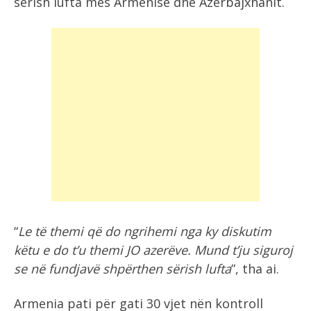
sërish lufta mes Armenisë dhe Azerbajxhanit.
“
Le të themi që do ngrihemi nga ky diskutim
këtu e do t’u themi JO azerëve. Mund t’ju siguroj
se në fundjavë shpërthen sërish lufta
”, tha ai.
Armenia pati për gati 30 vjet nën kontroll