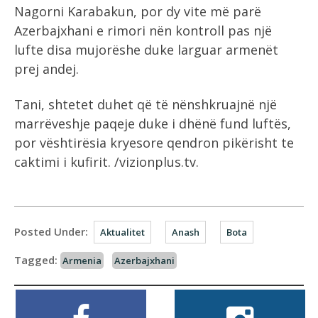
Nagorni Karabakun, por dy vite më parë
Azerbajxhani e rimori nën kontroll pas një
lufte disa mujorëshe duke larguar armenët
prej andej.
Tani, shtetet duhet që të nënshkruajnë një
marrëveshje paqeje duke i dhënë fund luftës,
por vështirësia kryesore qendron pikërisht te
caktimi i kufirit. /vizionplus.tv.
Posted Under:
Aktualitet
Anash
Bota
Tagged:
Armenia
Azerbajxhani