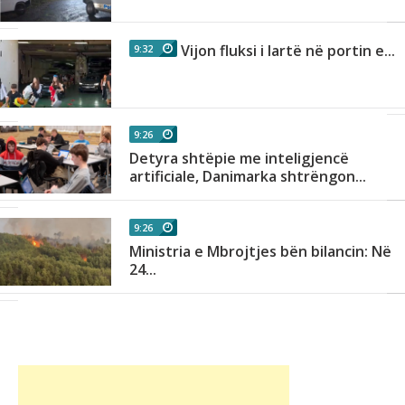
Vijon fluksi i lartë në portin e...
9:32
9:26
Detyra shtëpie me inteligjencë
.
artificiale, Danimarka shtrëngon...
9:26
Ministria e Mbrojtjes bën bilancin: Në
n
24...