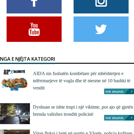
NGA E NJËJTA KATEGORI
AIDA nis fushatën kombëtare për mbështetjen e
ndërrmarjeve të vogla dhe të mesme në 10 bashki të
vendit
më shumë...
Dyshuan se ishte trupi i një viktime, por ajo që gjetën
brenda valixhes tronditi policinë
më shumë...
Vijon fluksi i lartë në portin e Vlorës, policia kufitare