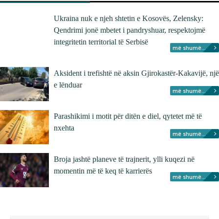
Ukraina nuk e njeh shtetin e Kosovës, Zelensky:
Qendrimi jonë mbetet i pandryshuar, respektojmë
integritetin territorial të Serbisë
më shumë...
Aksident i trefishtë në aksin Gjirokastër-Kakavijë, një
e lënduar
më shumë...
Parashikimi i motit për ditën e diel, qytetet më të
nxehta
më shumë...
Broja jashtë planeve të trajnerit, ylli kuqezi në
momentin më të keq të karrierës
më shumë...