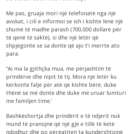
Më pas, gruaja mori një telefonatë nga një
avokat, i cili e informoi se ish i kishte lënë një
shumë të madhe parash (700,000 dollarë për
të qenë të saktë), si dhe një letër që
shpjegonte se sa donte që ajo t’i merrte ato
para.
“Ai ma la gjithçka mua, me përjashtim të
prindërve dhe nipit të tij. Mora një letër ku
kërkonte falje për atë që kishte bërë, duke
thënë se më donte dhe duke më uruar lumturi
me familjen time.’
Bashkëshortja dhe prindërit e të ndjerit nuk
mund të pranojnë që një gjë e tillë të ketë
ndodhur dhe po përgatiten ta kundërshtojnë