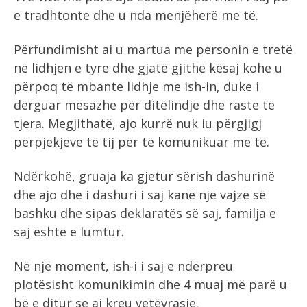
e tradhtonte dhe u nda menjëherë me të.
Përfundimisht ai u martua me personin e tretë
në lidhjen e tyre dhe gjatë gjithë kësaj kohe u
përpoq të mbante lidhje me ish-in, duke i
dërguar mesazhe për ditëlindje dhe raste të
tjera. Megjithatë, ajo kurrë nuk iu përgjigj
përpjekjeve të tij për të komunikuar me të.
Ndërkohë, gruaja ka gjetur sërish dashurinë
dhe ajo dhe i dashuri i saj kanë një vajzë së
bashku dhe sipas deklaratës së saj, familja e
saj është e lumtur.
Në një moment, ish-i i saj e ndërpreu
plotësisht komunikimin dhe 4 muaj më parë u
bë e ditur se ai kreu vetëvrasje.