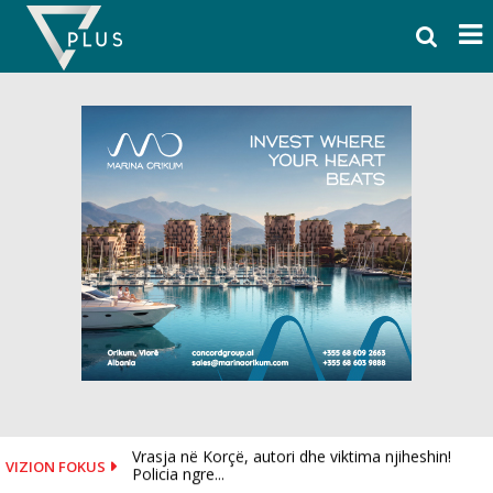
Skip
to
content
Vrasja në Korçë, autori dhe viktima njiheshin!
VIZION FOKUS
Policia ngre...