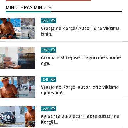
MINUTE PAS MINUTE
6:17
Vrasja në Korçë/ Autori dhe viktima
ishin...
5:55
së
Aroma e shtëpisë tregon më shumë
nga...
5:49
Vrasja në Korçë, autori dhe viktima
njiheshin!...
5:29
Ky është 20-vjeçari i ekzekutuar në
Korçë!...