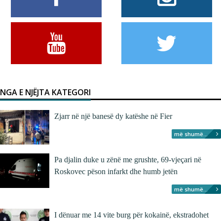
NGA E NJËJTA KATEGORI
Zjarr në një banesë dy katëshe në Fier
më shumë...
Pa djalin duke u zënë me grushte, 69-vjeçari në
Roskovec pëson infarkt dhe humb jetën
më shumë...
I dënuar me 14 vite burg për kokainë, ekstradohet