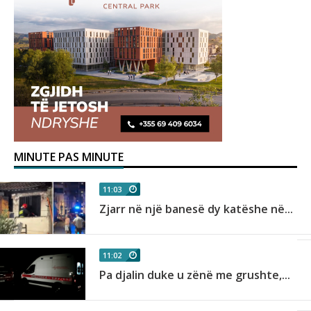
MINUTE PAS MINUTE
11:03
Zjarr në një banesë dy katëshe në...
11:02
Pa djalin duke u zënë me grushte,...