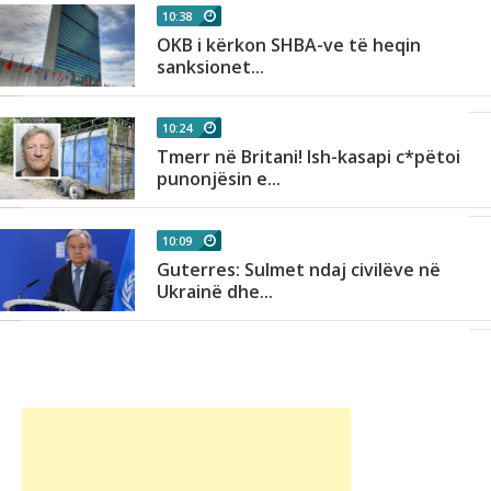
10:38
OKB i kërkon SHBA-ve të heqin
sanksionet...
10:24
Tmerr në Britani! Ish-kasapi c*pëtoi
punonjësin e...
10:09
Guterres: Sulmet ndaj civilëve në
Ukrainë dhe...