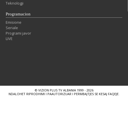
Teknologji
Programacion
Emisione
Seriale
Programi javor
LIVE
© VIZION PLUS TV ALBANIA 1999 - 2026
NDALOHET RIPRODHIMI I PAAUTORIZUAR I PERMBAJTJES SE KESAJ FAQEJE.