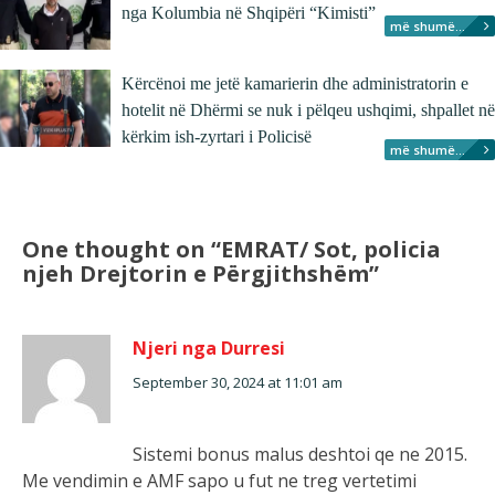
nga Kolumbia në Shqipëri “Kimisti”
më shumë...
Kërcënoi me jetë kamarierin dhe administratorin e
hotelit në Dhërmi se nuk i pëlqeu ushqimi, shpallet në
kërkim ish-zyrtari i Policisë
më shumë...
One thought on “
EMRAT/ Sot, policia
njeh Drejtorin e Përgjithshëm
”
Njeri nga Durresi
September 30, 2024 at 11:01 am
Sistemi bonus malus deshtoi qe ne 2015.
Me vendimin e AMF sapo u fut ne treg vertetimi