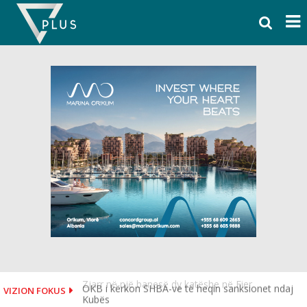
Skip
to
content
OKB i kërkon SHBA-ve të heqin sanksionet ndaj
VIZION FOKUS
Kubës