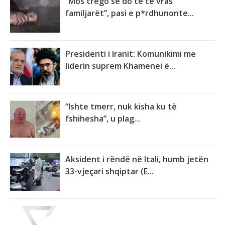
“Mos trego se do të të vras
familjarët”, pasi e p*rdhunonte...
Presidenti i Iranit: Komunikimi me
liderin suprem Khamenei ë...
“Ishte tmerr, nuk kisha ku të
fshihesha”, u plag...
Aksident i rëndë në Itali, humb jetën
33-vjeçari shqiptar (E...