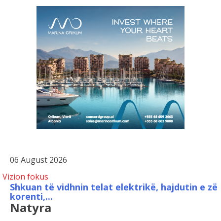
06 August 2026
Vizion fokus
Shkuan të vidhnin telat elektrikë, hajdutin e zë
korenti,...
Natyra