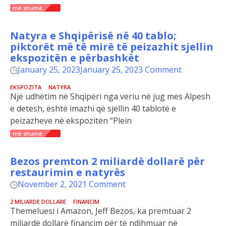
më shumë...
Natyra e Shqipërisë në 40 tablo;
piktorët më të mirë të peizazhit sjellin
ekspozitën e përbashkët
January 25, 2023
January 25, 2023
Comment
EKSPOZITA
NATYRA
Një udhëtim në Shqipëri nga veriu në jug mes Alpesh
e detesh, është imazhi që sjellin 40 tablotë e
peizazheve në ekspozitën “Plein
më shumë...
Bezos premton 2 miliardë dollarë për
restaurimin e natyrës
November 2, 2021
Comment
2 MILIARDE DOLLARE
FINANCIM
Themeluesi i Amazon, Jeff Bezos, ka premtuar 2
miliardë dollarë financim për të ndihmuar në