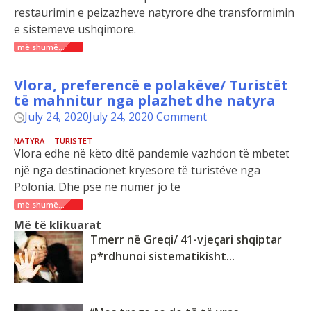
restaurimin e peizazheve natyrore dhe transformimin
e sistemeve ushqimore.
më shumë...
Vlora, preferencë e polakëve/ Turistët
të mahnitur nga plazhet dhe natyra
July 24, 2020
July 24, 2020
Comment
NATYRA
TURISTET
Vlora edhe në këto ditë pandemie vazhdon të mbetet
një nga destinacionet kryesore të turistëve nga
Polonia. Dhe pse në numër jo të
më shumë...
Më të klikuarat
Tmerr në Greqi/ 41-vjeçari shqiptar
p*rdhunoi sistematikisht...