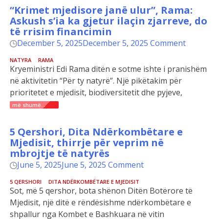
“Krimet mjedisore janë ulur”, Rama:
Askush s’ia ka gjetur ilaçin zjarreve, do
të rrisim financimin
December 5, 2025
December 5, 2025
Comment
NATYRA
RAMA
Kryeministri Edi Rama ditën e sotme ishte i pranishëm
në aktivitetin “Për ty natyrë”. Një pikëtakim për
prioritetet e mjedisit, biodiversitetit dhe pyjeve,
më shumë...
5 Qershori, Dita Ndërkombëtare e
Mjedisit, thirrje për veprim në
mbrojtje të natyrës
June 5, 2025
June 5, 2025
Comment
5 QERSHORI
DITA NDËRKOMBËTARE E MJEDISIT
Sot, më 5 qershor, bota shënon Ditën Botërore të
Mjedisit, një ditë e rëndësishme ndërkombëtare e
shpallur nga Kombet e Bashkuara në vitin