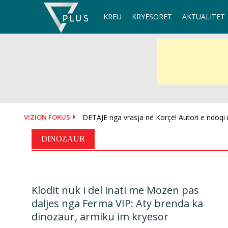
Skip
KREU
KRYESORET
AKTUALITET
to
content
VIZION FOKUS
DETAJE nga vrasja në Korçë! Autori e ndoqi n
EMRI/ Tronditet Korça, vritet me kallashniko
DINOZAUR
Klodit nuk i del inati me Mozën pas
daljes nga Ferma VIP: Aty brenda ka
dinozaur, armiku im kryesor