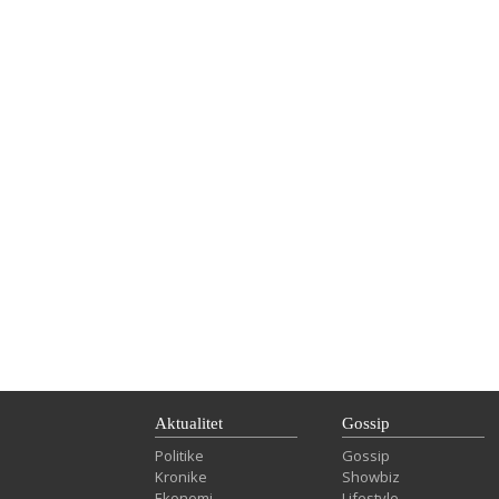
Aktualitet
Gossip
Politike
Gossip
Kronike
Showbiz
Ekonomi
Lifestyle