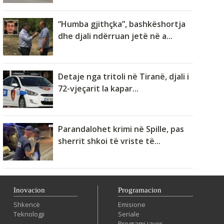
“Humba gjithçka”, bashkëshortja
dhe djali ndërruan jetë në a...
Detaje nga tritoli në Tiranë, djali i
72-vjeçarit la kapar...
Parandalohet krimi në Spille, pas
sherrit shkoi të vriste të...
Inovacion
Programacion
Shkencë
Emisione
Teknologji
Seriale
Programi javor