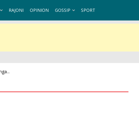
RAJONI
OPINION
GOSSIP
SPORT
ga...
v 20-vjeçari