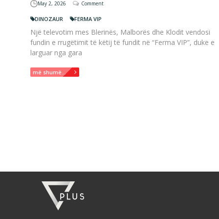
May 2, 2026
Comment
DINOZAUR
FERMA VIP
Një televotim mes Blerinës, Malborës dhe Klodit vendosi
fundin e rrugëtimit të këtij të fundit në “Ferma VIP”, duke e
larguar nga gara
më shumë...