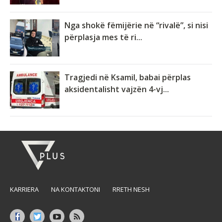
Nga shokë fëmijërie në “rivalë”, si nisi
përplasja mes të ri...
Tragjedi në Ksamil, babai përplas
aksidentalisht vajzën 4-vj...
KARRIERA
NA KONTAKTONI
RRETH NESH