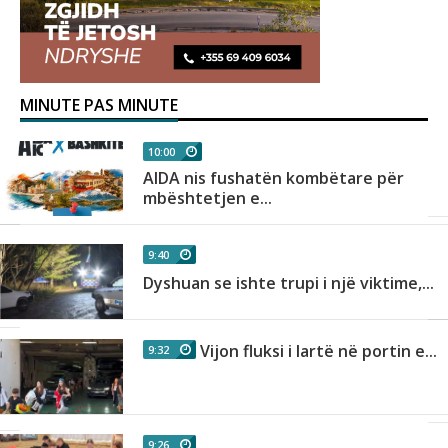
MINUTE PAS MINUTE
10:00
AIDA nis fushatën kombëtare për
mbështetjen e...
9:40
Dyshuan se ishte trupi i një viktime,...
Vijon fluksi i lartë në portin e...
9:32
9:26