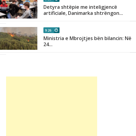
Detyra shtëpie me inteligjencë
.
artificiale, Danimarka shtrëngon...
9:26
Ministria e Mbrojtjes bën bilancin: Në
n
24...