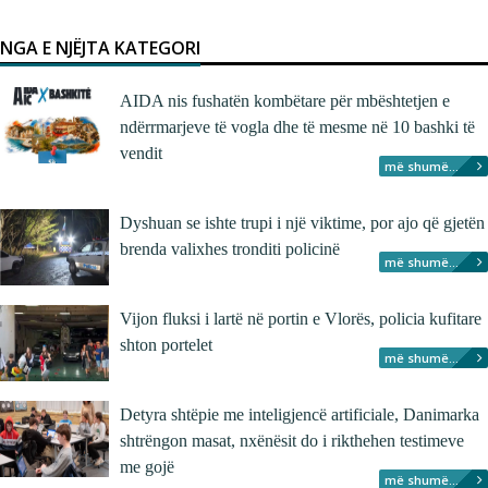
NGA E NJËJTA KATEGORI
AIDA nis fushatën kombëtare për mbështetjen e
ndërrmarjeve të vogla dhe të mesme në 10 bashki të
vendit
më shumë...
Dyshuan se ishte trupi i një viktime, por ajo që gjetën
brenda valixhes tronditi policinë
më shumë...
Vijon fluksi i lartë në portin e Vlorës, policia kufitare
shton portelet
më shumë...
Detyra shtëpie me inteligjencë artificiale, Danimarka
shtrëngon masat, nxënësit do i rikthehen testimeve
me gojë
më shumë...