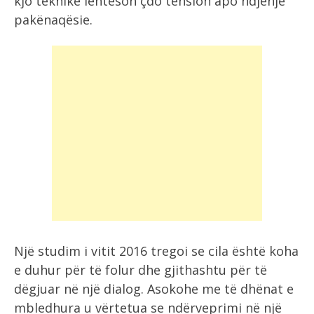
kjo teknikë lehtëson çdo tension apo ndjenjë
pakënaqësie.
Një studim i vitit 2016 tregoi se cila është koha
e duhur për të folur dhe gjithashtu për të
dëgjuar në një dialog. Asokohe me të dhënat e
mbledhura u vërtetua se ndërveprimi në një