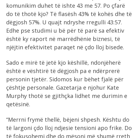
komunikim duhet të ishte 43 me 57. Po çfarë
do të thotë kjo? Të flasësh 43% të kohës dhe të
dëgjosh 57%. U quajt ndryshe rregulli 43:57.
Edhe pse studimi u bë për të parë sa efektiv
është ky raport në marrëdhënie biznesi, të
njëjtin efektivitet paraqet në çdo lloj bisede.
Sado e mirë të jetë kjo këshillë, ndonjëherë
është e vështirë të dëgjosh pa e ndërprerë
personin tjetër. Sidomos kur bëhet fjalë për
çështje personale. Gazetarja e njohur Kate
Murphy thotë se gjithçka lidhet me durimin e
qetësinë.
“Merrni frymë thellë, bëjeni shpesh. Kështu do
të largoni çdo lloj ndjesie tensioni apo frike. Do
të fokusohemi dhe do mësoni më shumë rreth