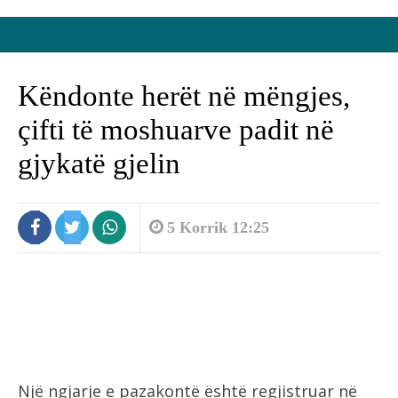
Këndonte herët në mëngjes,
çifti të moshuarve padit në
gjykatë gjelin
5 Korrik 12:25
Një ngjarje e pazakontë është regjistruar në