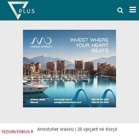
Skip
to
content
Arrestohet vrasësi i 20 vjeçarit në Korçë
VIZION FOKUS