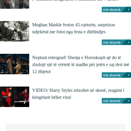
më shumë...
Meghan Markle feston 45-vjetorin, surprizon
ndjekësit me fotot nga festa e ditëlindjes
më shumë...
Neptuni retrograd! Shenja e Horoskopit që do të
zbulojë një të vërtetë të madhe për jetën e saj deri më
12 dhjetor
më shumë...
VIDEO/ Harry Styles rrëzohet në skenë, reagimi i
këngëtarit bëhet viral
më shumë...