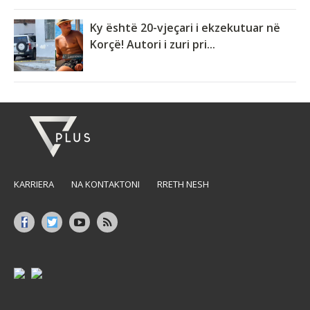
Ky është 20-vjeçari i ekzekutuar në
Korçë! Autori i zuri pri...
KARRIERA
NA KONTAKTONI
RRETH NESH