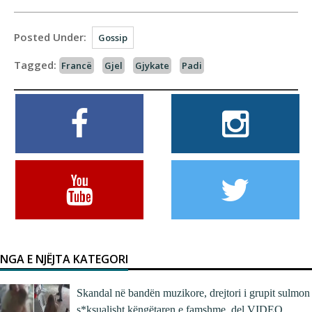
Posted Under:
Gossip
Tagged:
Francë
Gjel
Gjykate
Padi
NGA E NJËJTA KATEGORI
Skandal në bandën muzikore, drejtori i grupit sulmon
s*ksualisht këngëtaren e famshme, del VIDEO