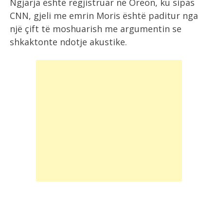
Ngjarja është regjistruar në Oreon, ku sipas
CNN, gjeli me emrin Moris është paditur nga
një çift të moshuarish me argumentin se
shkaktonte ndotje akustike.