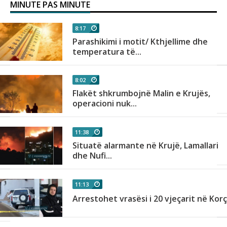
MINUTE PAS MINUTE
8:17
Parashikimi i motit/ Kthjellime dhe
temperatura të...
8:02
Flakët shkrumbojnë Malin e Krujës,
operacioni nuk...
11:38
Situatë alarmante në Krujë, Lamallari
dhe Nufi...
11:13
Arrestohet vrasësi i 20 vjeçarit në Kor