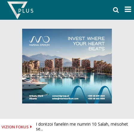
Skip
to
content
I dorëzoi fanelën me numrin 10 Salah, mësohet
VIZION FOKUS
se...