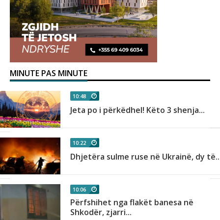
MINUTE PAS MINUTE
10:48
Jeta po i përkëdhel! Këto 3 shenja...
10:22
Dhjetëra sulme ruse në Ukrainë, dy të..
10:06
Përfshihet nga flakët banesa në
Shkodër, zjarri...