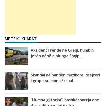
MË TË KLIKUARAT
Aksident i rëndë në Greqi, humbin
jetën nënë e bir nga Shqip...
Skandal në bandën muzikore, drejtori
i grupit sulmon s*ksual...
“Humba gjithçka”, bashkëshortja dhe
djali ndërruan jetë në a...