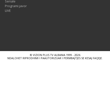
Seriale
Programi javor
LIVE
© VIZION PLUS TV ALBANIA 1999 - 2026
NDALOHET RIPRODHIMI I PAAUTORIZUAR I PERMBAJTJES SE KESAJ FAQEJE.