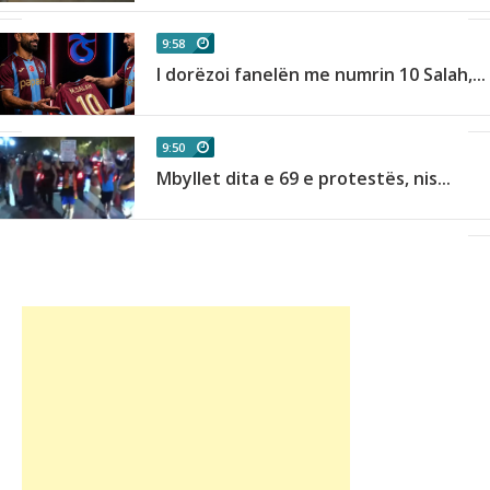
9:58
I dorëzoi fanelën me numrin 10 Salah,...
9:50
Mbyllet dita e 69 e protestës, nis...