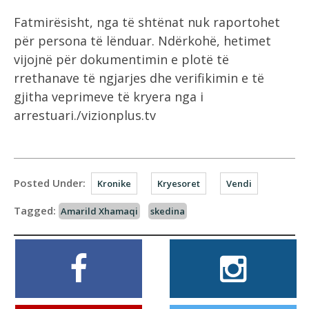
Fatmirësisht, nga të shtënat nuk raportohet
për persona të lënduar. Ndërkohë, hetimet
vijojnë për dokumentimin e plotë të
rrethanave të ngjarjes dhe verifikimin e të
gjitha veprimeve të kryera nga i
arrestuari./vizionplus.tv
Posted Under:
Kronike
Kryesoret
Vendi
Tagged:
Amarild Xhamaqi
skedina