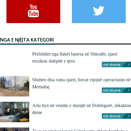
NGA E NJËJTA KATEGORI
Përfshihet nga flakët banesa në Shkodër, zjarri
rrezikon shtëpitë e tjera
më shumë...
Shuhen disa vatra zjarri, forcat vijojnë operacionin në
Memaliaj
më shumë...
Ariu hyn në vendin e shenjtë në Dobërgorë, shkakton
dëme
më shumë...