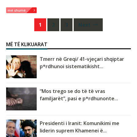
më shumë...
Posts
1
2
3
Next
navigation
MË TË KLIKUARAT
Tmerr në Greqi/ 41-vjeçari shqiptar
p*rdhunoi sistematikisht...
“Mos trego se do të të vras
familjarët”, pasi e p*rdhunonte...
Presidenti i Iranit: Komunikimi me
liderin suprem Khamenei ë...