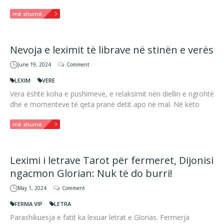
më shumë...
Nevoja e leximit të librave në stinën e verës
June 19, 2024
Comment
LEXIM
VERE
Vera është koha e pushimeve, e relaksimit nën diellin e ngrohtë
dhe e momenteve të qeta pranë detit apo në mal. Në këto
më shumë...
Leximi i letrave Tarot për fermeret, Dijonisi
ngacmon Glorian: Nuk të do burri!
May 1, 2024
Comment
FERMA VIP
LETRA
Parashikuesja e fatit ka lexuar letrat e Glorias. Fermerja