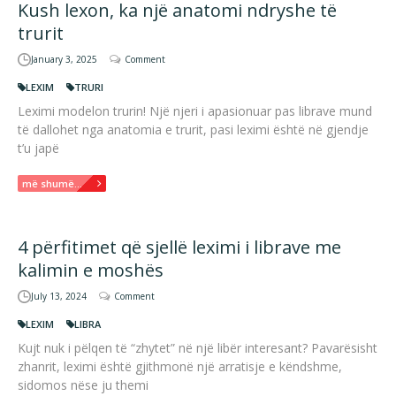
Kush lexon, ka një anatomi ndryshe të
trurit
January 3, 2025
Comment
LEXIM
TRURI
Leximi modelon trurin! Një njeri i apasionuar pas librave mund
të dallohet nga anatomia e trurit, pasi leximi është në gjendje
t’u japë
më shumë...
4 përfitimet që sjellë leximi i librave me
kalimin e moshës
July 13, 2024
Comment
LEXIM
LIBRA
Kujt nuk i pëlqen të “zhytet” në një libër interesant? Pavarësisht
zhanrit, leximi është gjithmonë një arratisje e këndshme,
sidomos nëse ju themi