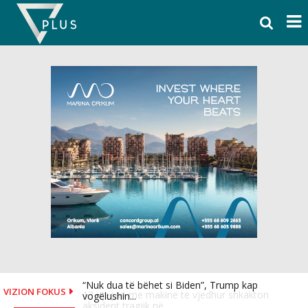
Skip
to
content
“Nuk dua të bëhet si Biden”, Trump kap
13-vjeçari me makinë të vjedhur shkakton
VIZION FOKUS
vogëlushin...
aksident tragjik në...