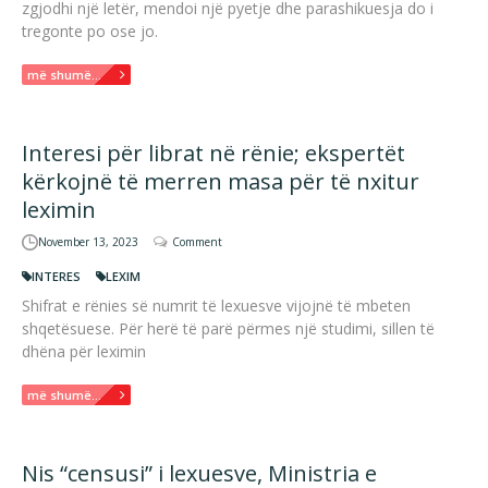
zgjodhi një letër, mendoi një pyetje dhe parashikuesja do i
tregonte po ose jo.
më shumë...
Interesi për librat në rënie; ekspertët
kërkojnë të merren masa për të nxitur
leximin
November 13, 2023
Comment
INTERES
LEXIM
Shifrat e rënies së numrit të lexuesve vijojnë të mbeten
shqetësuese. Për herë të parë përmes një studimi, sillen të
dhëna për leximin
më shumë...
Nis “censusi” i lexuesve, Ministria e