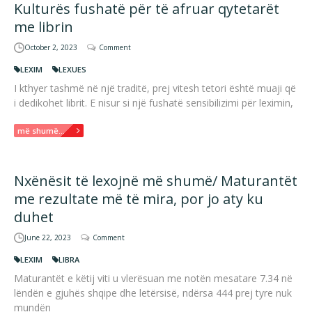
Kulturës fushatë për të afruar qytetarët
me librin
October 2, 2023
Comment
LEXIM
LEXUES
I kthyer tashmë në një traditë, prej vitesh tetori është muaji që
i dedikohet librit. E nisur si një fushatë sensibilizimi për leximin,
më shumë...
Nxënësit të lexojnë më shumë/ Maturantët
me rezultate më të mira, por jo aty ku
duhet
June 22, 2023
Comment
LEXIM
LIBRA
Maturantët e këtij viti u vlerësuan me notën mesatare 7.34 në
lëndën e gjuhës shqipe dhe letërsisë, ndërsa 444 prej tyre nuk
mundën