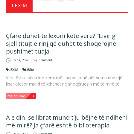
LEXIM
Çfarë duhet të lexoni këtë verë? “Living”
sjell titujt e rinj që duhet të shoqërojnë
pushimet tuaja
July 14, 2026
Comment
LEXIM
LIBRA
Vera është stina kur kemi më shumë kohë për veten dhe një
libër cilësor mund të kthehet në shoqëruesin më të mirë të
më shumë...
A e dini se librat mund t’ju bëjnë të ndiheni
më mirë? Ja çfarë është biblioterapia
July 10, 2026
Comment