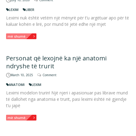
LEXIM
LIBER
Leximi nuk është vetëm një mënyrë për t’u argëtuar apo për të
kaluar kohën e lirë, por mund të jetë edhe një mjet
më shumë...
Personat që lexojnë ka një anatomi
ndryshe të trurit
March 10, 2025
Comment
ANATOMI
LEXIM
Leximi modelon trurin! Një njeri i apasionuar pas librave mund
të dallohet nga anatomia e trurit, pasi leximi është në gjendje
t’u japë
më shumë...