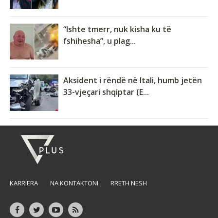
“Ishte tmerr, nuk kisha ku të
fshihesha”, u plag...
Aksident i rëndë në Itali, humb jetën
33-vjeçari shqiptar (E...
KARRIERA
NA KONTAKTONI
RRETH NESH