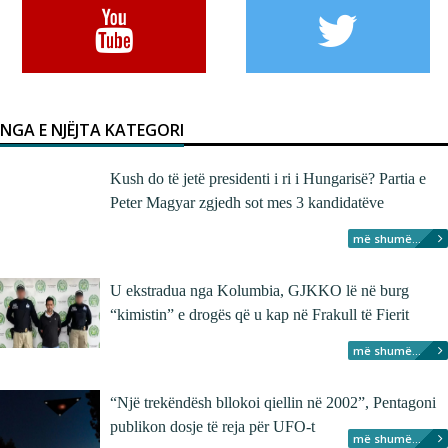
NGA E NJËJTA KATEGORI
Kush do të jetë presidenti i ri i Hungarisë? Partia e
Peter Magyar zgjedh sot mes 3 kandidatëve
më shumë...
U ekstradua nga Kolumbia, GJKKO lë në burg
“kimistin” e drogës që u kap në Frakull të Fierit
më shumë...
“Një trekëndësh bllokoi qiellin në 2002”, Pentagoni
publikon dosje të reja për UFO-t
më shumë...