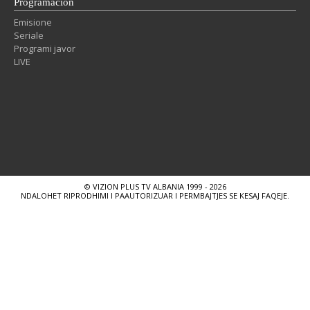
Programacion
Emisione
Seriale
Programi javor
LIVE
© VIZION PLUS TV ALBANIA 1999 - 2026
NDALOHET RIPRODHIMI I PAAUTORIZUAR I PERMBAJTJES SE KESAJ FAQEJE.