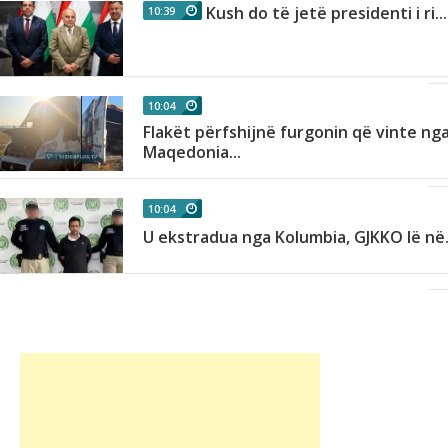
Kush do të jetë presidenti i ri...
10:39
10:04
Flakët përfshijnë furgonin që vinte ng
.
Maqedonia...
10:04
U ekstradua nga Kolumbia, GJKKO lë në.