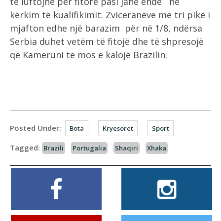
të luftojnë për fitore pasi janë ende në
kërkim të kualifikimit. Zviceranëve me tri pikë i
mjafton edhe një barazim për në 1/8, ndërsa
Serbia duhet vetëm të fitojë dhe të shpresojë
që Kameruni të mos e kalojë Brazilin.
Posted Under:
Bota
Kryesoret
Sport
Tagged:
Brazili
Portugalia
Shaqiri
Xhaka