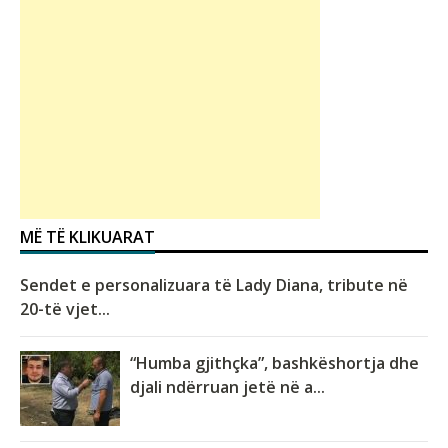
MË TË KLIKUARAT
Sendet e personalizuara të Lady Diana, tribute në
20-të vjet...
“Humba gjithçka”, bashkëshortja dhe
djali ndërruan jetë në a...