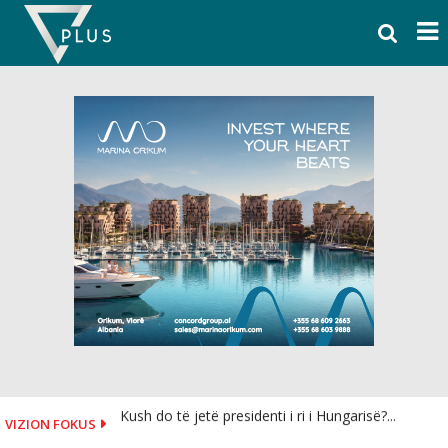
Skip
to
content
Kush do të jetë presidenti i ri i Hungarisë?...
VIZION FOKUS