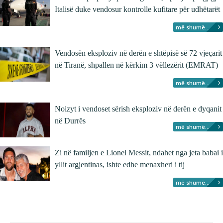
Italisë duke vendosur kontrolle kufitare për udhëtarët
më shumë...
Vendosën eksploziv në derën e shtëpisë së 72 vjeçarit
në Tiranë, shpallen në kërkim 3 vëllezërit (EMRAT)
më shumë...
Noizyt i vendoset sërish eksploziv në derën e dyqanit
në Durrës
më shumë...
Zi në familjen e Lionel Messit, ndahet nga jeta babai i
yllit argjentinas, ishte edhe menaxheri i tij
më shumë...