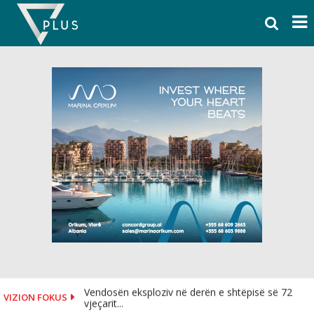
Skip
to
content
Vendosën eksploziv në derën e shtëpisë së 72
VIZION FOKUS
vjeçarit...