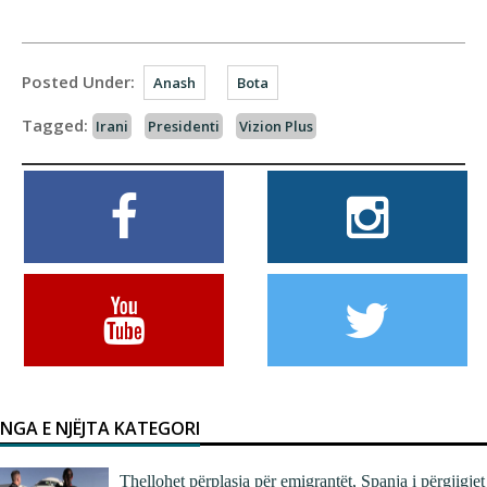
Posted Under:
Anash
Bota
Tagged:
Irani
Presidenti
Vizion Plus
NGA E NJËJTA KATEGORI
Thellohet përplasja për emigrantët, Spanja i përgjigjet