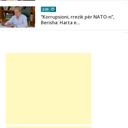
2:09
a
“Korrupsioni, rrezik për NATO-n”,
Berisha: Harta e...