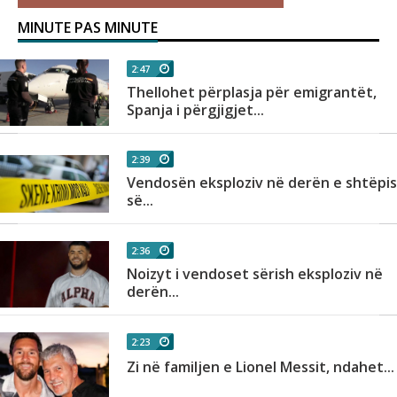
MINUTE PAS MINUTE
2:47
Thellohet përplasja për emigrantët,
Spanja i përgjigjet...
2:39
Vendosën eksploziv në derën e shtëpi
së...
2:36
Noizyt i vendoset sërish eksploziv në
derën...
2:23
Zi në familjen e Lionel Messit, ndahet...