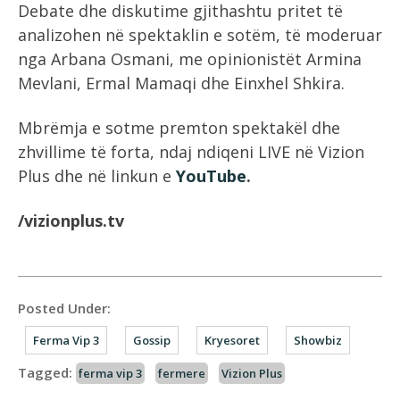
Debate dhe diskutime gjithashtu pritet të
analizohen në spektaklin e sotëm, të moderuar
nga Arbana Osmani, me opinionistët Armina
Mevlani, Ermal Mamaqi dhe Einxhel Shkira.
Mbrëmja e sotme premton spektakël dhe
zhvillime të forta, ndaj ndiqeni LIVE në Vizion
Plus dhe në linkun e
YouTube
.
/vizionplus.tv
Posted Under:
Ferma Vip 3
Gossip
Kryesoret
Showbiz
Tagged:
ferma vip 3
fermere
Vizion Plus