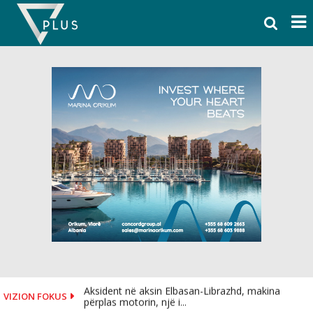
Skip
to
content
Aksident në aksin Elbasan-Librazhd, makina
VIZION FOKUS
përplas motorin, një i...