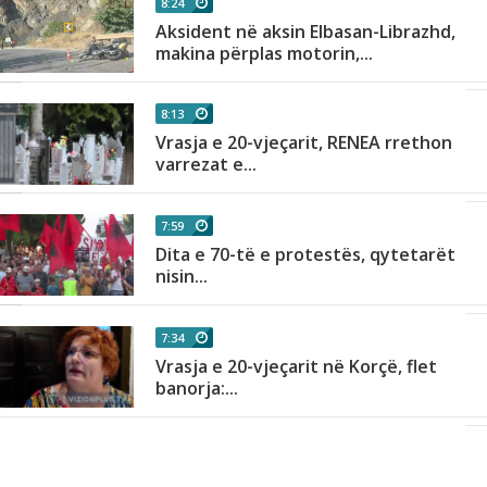
8:24
Aksident në aksin Elbasan-Librazhd,
.
makina përplas motorin,...
8:13
Vrasja e 20-vjeçarit, RENEA rrethon
varrezat e...
7:59
Dita e 70-të e protestës, qytetarët
nisin...
7:34
Vrasja e 20-vjeçarit në Korçë, flet
banorja:...