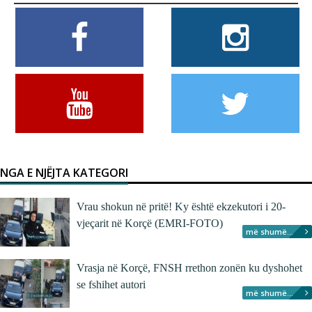
NGA E NJËJTA KATEGORI
Vrau shokun në pritë! Ky është ekzekutori i 20-
vjeçarit në Korçë (EMRI-FOTO)
më shumë...
Vrasja në Korçë, FNSH rrethon zonën ku dyshohet
se fshihet autori
më shumë...