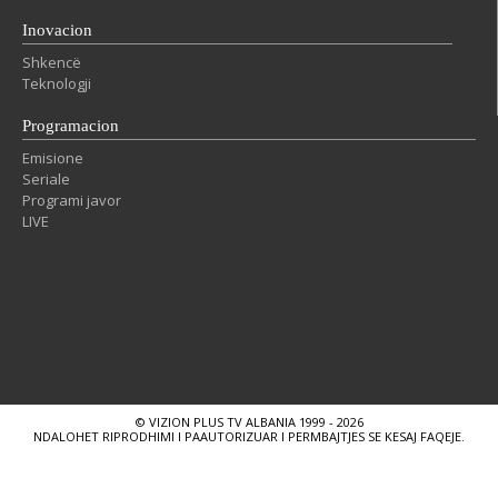
Inovacion
Shkencë
Teknologji
Programacion
Emisione
Seriale
Programi javor
LIVE
© VIZION PLUS TV ALBANIA 1999 - 2026
NDALOHET RIPRODHIMI I PAAUTORIZUAR I PERMBAJTJES SE KESAJ FAQEJE.