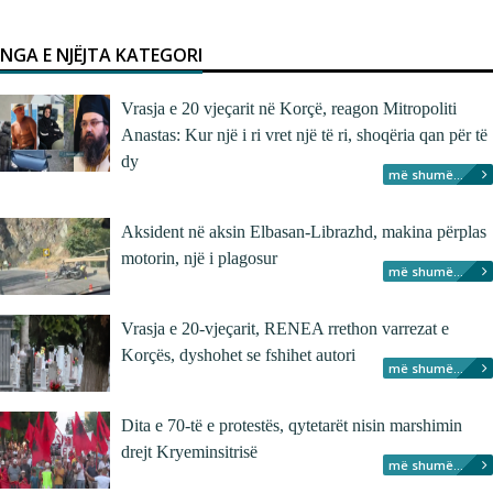
NGA E NJËJTA KATEGORI
Vrasja e 20 vjeçarit në Korçë, reagon Mitropoliti
Anastas: Kur një i ri vret një të ri, shoqëria qan për të
dy
më shumë...
Aksident në aksin Elbasan-Librazhd, makina përplas
motorin, një i plagosur
më shumë...
Vrasja e 20-vjeçarit, RENEA rrethon varrezat e
Korçës, dyshohet se fshihet autori
më shumë...
Dita e 70-të e protestës, qytetarët nisin marshimin
drejt Kryeminsitrisë
më shumë...