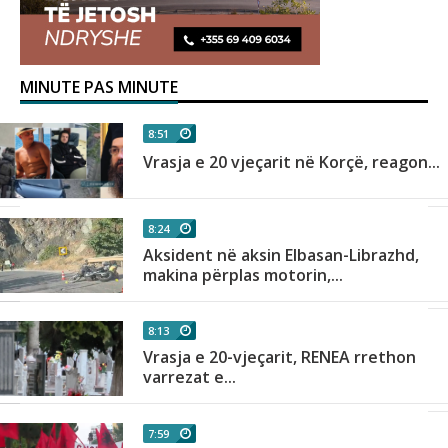
MINUTE PAS MINUTE
8:51
Vrasja e 20 vjeçarit në Korçë, reagon...
8:24
Aksident në aksin Elbasan-Librazhd,
.
makina përplas motorin,...
8:13
Vrasja e 20-vjeçarit, RENEA rrethon
varrezat e...
7:59