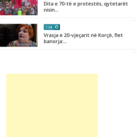
Dita e 70-të e protestës, qytetarët
nisin...
7:34
Vrasja e 20-vjeçarit në Korçë, flet
banorja:...