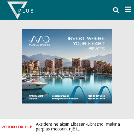
Skip
to
content
Aksident në aksin Elbasan-Librazhd, makina
VIZION FOKUS
përplas motorin, një i...