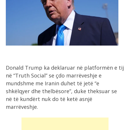
Donald Trump ka deklaruar në platformën e tij
në “Truth Social” se çdo marrëveshje e
mundshme me Iranin duhet të jetë “e
shkëlqyer dhe thelbësore”, duke theksuar se
në të kundërt nuk do të ketë asnjë
marrëveshje.