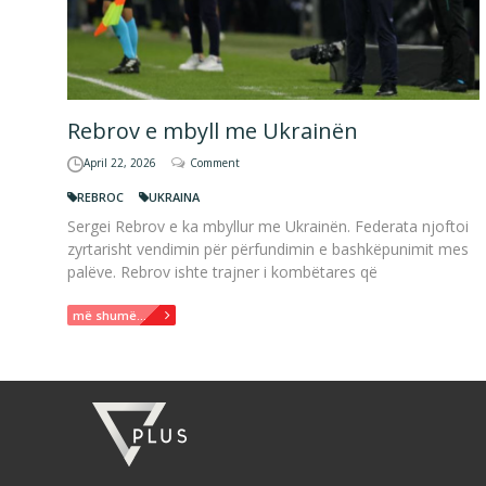
Rebrov e mbyll me Ukrainën
April 22, 2026
Comment
REBROC
UKRAINA
Sergei Rebrov e ka mbyllur me Ukrainën. Federata njoftoi
zyrtarisht vendimin për përfundimin e bashkëpunimit mes
palëve. Rebrov ishte trajner i kombëtares që
më shumë...