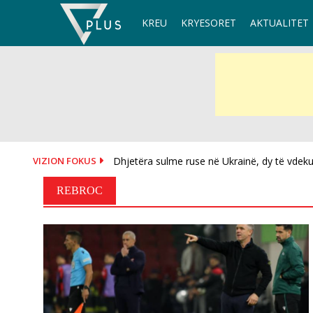
Skip
KREU
KRYESORET
AKTUALITET
to
content
VIZION FOKUS
Dhjetëra sulme ruse në Ukrainë, dy të vdekur
REBROC