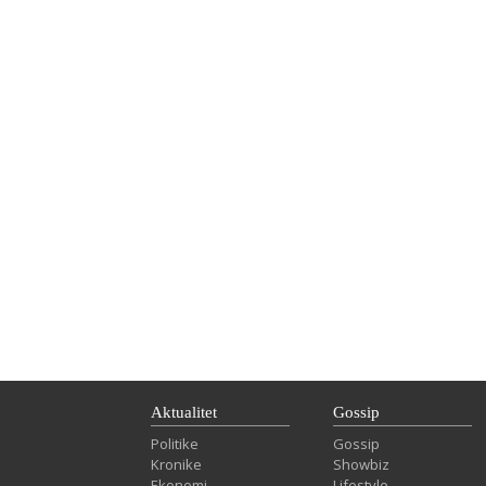
Aktualitet
Gossip
Politike
Gossip
Kronike
Showbiz
Ekonomi
Lifestyle