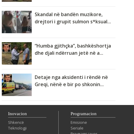
Skandal në bandën muzikore,
drejtori i grupit sulmon s*ksual...
“Humba gjithçka”, bashkëshortja
dhe djali ndërruan jetë në a...
Detaje nga aksidenti i rëndë në
Greqi, nënë e bir po shkonin...
Inovacion
Programacion
Shkencë
Emisione
Teknologji
Seriale
Programi javor