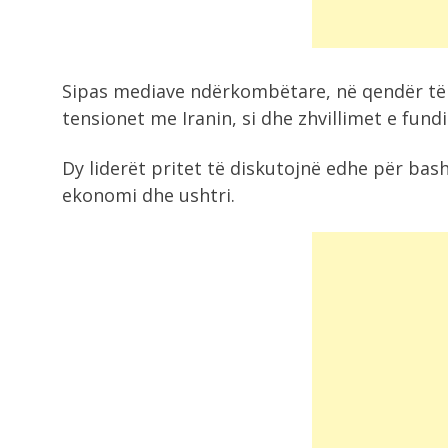
Laç, një...
8:23
Sipas mediave ndërkombëtare, në qendër të d
Termometri prek 40°C në Tiranë,
tensionet me Iranin, si dhe zhvillimet e fun
“përvëlohen” Elbasani...
Dy liderët pritet të diskutojnë edhe për ba
8:20
ekonomi dhe ushtri.
Prej 5 ditësh nën pushtimin e
flakëve,...
8:02
Horoskopi për ditën e sotme, 8
Gusht...
10:48
Jeta po i përkëdhel! Këto 3 shenja..