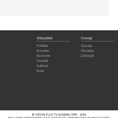
Aktualitet
Gossip
Politike
Gossip
Kronike
Showbiz
Ekonomi
Lifestyle
Sociale
Kulture
Bota
© VIZION PLUS TV ALBANIA 1999 - 2026
NDALOHET RIPRODHIMI I PAAUTORIZUAR I PERMBAJTJES SE KESAJ FAQEJE.