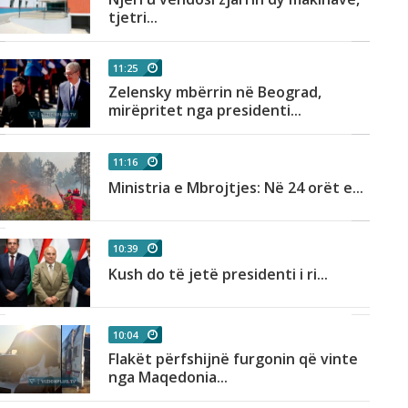
tjetri...
11:25
Zelensky mbërrin në Beograd,
mirëpritet nga presidenti...
11:16
Ministria e Mbrojtjes: Në 24 orët e...
10:39
Kush do të jetë presidenti i ri...
10:04
Flakët përfshijnë furgonin që vinte
nga Maqedonia...