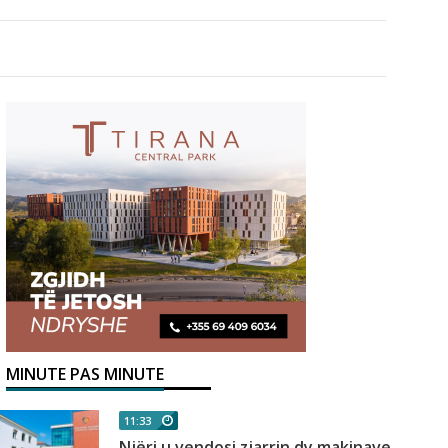
MINUTE PAS MINUTE
11:33
Njëri u vendosi zjarrin dy makinave,