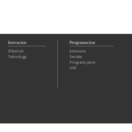
Inovacion
Programacion
Shkencë
Emisione
Teknologji
Seriale
Programi javor
LIVE