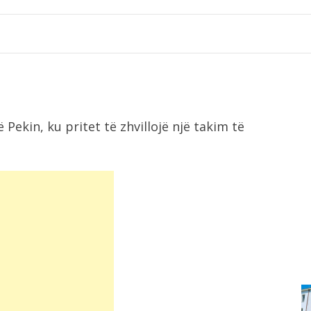
Pekin, ku pritet të zhvillojë një takim të
.
10:22
-
Dhjetëra sulme ruse në Ukrainë, dy