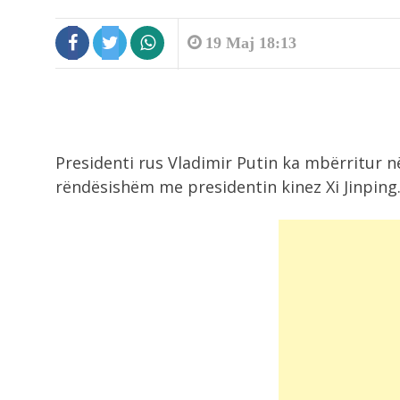
19 Maj 18:13
Presidenti rus Vladimir Putin ka mbërritur në 
rëndësishëm me presidentin kinez Xi Jinping
8:45
Aksident i trefishtë në aksin Lezhë