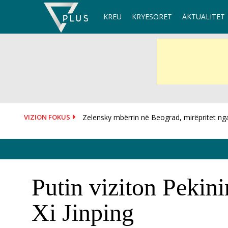
Skip
KREU
KRYESORET
AKTUALITET
to
content
VIZION FOKUS
Zelensky mbërrin në Beograd, mirëpritet nga p
Kush do të jetë presidenti i ri i Hungarisë?...
Putin viziton Pekini
Xi Jinping