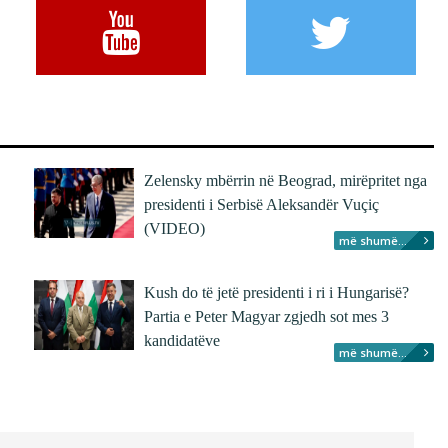
Zelensky mbërrin në Beograd, mirëpritet nga
presidenti i Serbisë Aleksandër Vuçiç
(VIDEO)
më shumë...
Kush do të jetë presidenti i ri i Hungarisë?
Partia e Peter Magyar zgjedh sot mes 3
kandidatëve
më shumë...