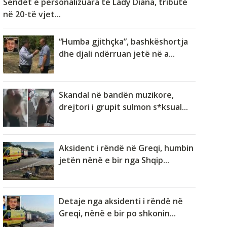
Sendet e personalizuara të Lady Diana, tribute
në 20-të vjet...
“Humba gjithçka”, bashkëshortja
dhe djali ndërruan jetë në a...
Skandal në bandën muzikore,
drejtori i grupit sulmon s*ksual...
Aksident i rëndë në Greqi, humbin
jetën nënë e bir nga Shqip...
Detaje nga aksidenti i rëndë në
Greqi, nënë e bir po shkonin...