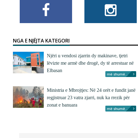
NGA E NJËJTA KATEGORI
Njëri u vendosi zjarrin dy makinave, tjetri
lëvizte me armë dhe drogë, dy të arrestuar në
Elbasan
më shumë...
Ministria e Mbrojtjes: Në 24 orët e fundit janë
regjistruar 23 vatra zjarri, nuk ka rrezik për
zonat e banuara
më shumë...