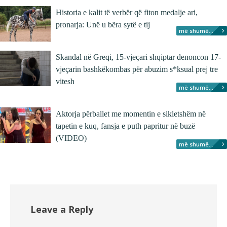
Historia e kalit të verbër që fiton medalje ari,
pronarja: Unë u bëra sytë e tij
më shumë...
Skandal në Greqi, 15-vjeçari shqiptar denoncon 17-
vjeçarin bashkëkombas për abuzim s*ksual prej tre
vitesh
më shumë...
Aktorja përballet me momentin e sikletshëm në
tapetin e kuq, fansja e puth papritur në buzë
(VIDEO)
më shumë...
Leave a Reply