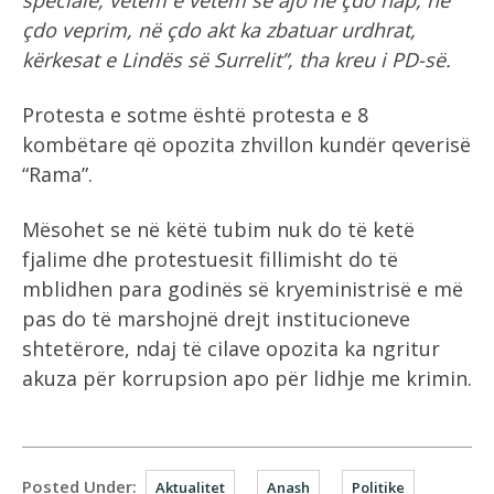
speciale, vetëm e vetëm se ajo në çdo hap, në
çdo veprim, në çdo akt ka zbatuar urdhrat,
kërkesat e Lindës së Surrelit”, tha kreu i PD-së.
Protesta e sotme është protesta e 8
kombëtare që opozita zhvillon kundër qeverisë
“Rama”.
Mësohet se në këtë tubim nuk do të ketë
fjalime dhe protestuesit fillimisht do të
mblidhen para godinës së kryeministrisë e më
pas do të marshojnë drejt institucioneve
shtetërore, ndaj të cilave opozita ka ngritur
akuza për korrupsion apo për lidhje me krimin.
Posted Under:
Aktualitet
Anash
Politike