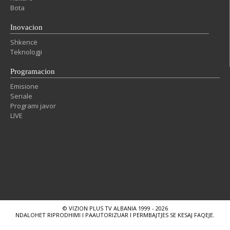
Bota
Inovacion
Shkencë
Teknologji
Programacion
Emisione
Seriale
Programi javor
LIVE
© VIZION PLUS TV ALBANIA 1999 - 2026
NDALOHET RIPRODHIMI I PAAUTORIZUAR I PERMBAJTJES SE KESAJ FAQEJE.