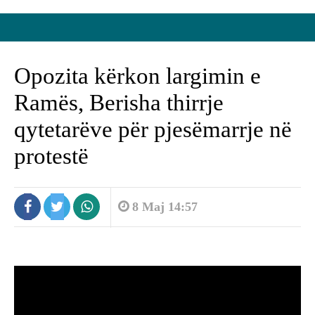
Opozita kërkon largimin e
Ramës, Berisha thirrje
qytetarëve për pjesëmarrje në
protestë
8 Maj 14:57