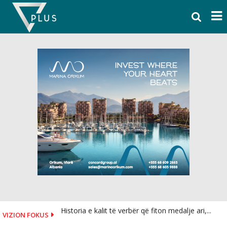
Skip
to
content
Historia e kalit të verbër që fiton medalje ari,...
VIZION FOKUS