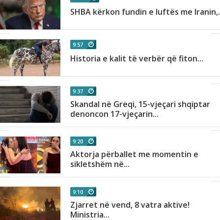
SHBA kërkon fundin e luftës me Iranin,.
9:57
Historia e kalit të verbër që fiton...
9:37
Skandal në Greqi, 15-vjeçari shqiptar
denoncon 17-vjeçarin...
9:20
Aktorja përballet me momentin e
sikletshëm në...
9:10
Zjarret në vend, 8 vatra aktive!
Ministria...