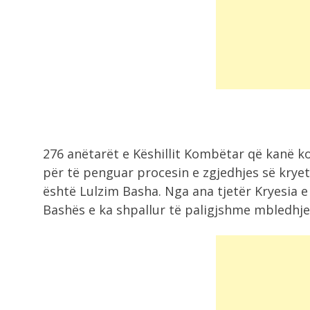
10:05
E pazakontë/ Këshilltarja merr pje
në mbledhje...
9:49
Vatra e zjarrit në Malin e Dardhës..
276 anëtarët e Këshillit Kombëtar që kanë 
për të penguar procesin e zgjedhjes së kryeta
është Lulzim Basha. Nga ana tjetër Kryesia 
Bashës e ka shpallur të paligjshme mbledhjen