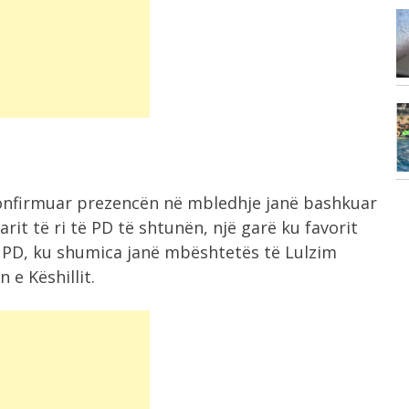
8:46
së
Zjarri në Lofkend mbetet jashtë
kontrollit, rifillon...
8:32
.
Horoskopi sot! Yjet ju udhëzojnë:
Kush do...
konfirmuar prezencën në mbledhje janë bashkuar
rit të ri të PD të shtunën, një garë ku favorit
e PD, ku shumica janë mbështetës të Lulzim
 e Këshillit.