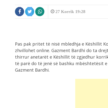
27 Korrik 19:28
10:52
Pas pak pritet të nisë mbledhja e Këshillit 
Aksident në autostradën Fier-
Lushnjë, Audi “fluturon” nga...
zhvillohet online. Gazment Bardhi do ta drej
thirrur anetarët e Këshillit të zgjedhur korri
të parë do të jenë së bashku mbështetësit e
10:28
Gazment Bardhi.
Tragjedia e familjes britanike!
Ndërtuan shtëpinë e...
10:19
“Vrau në Belgjikë në ’97 vajzën që...