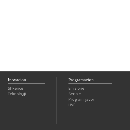
Inovacion
Programacion
Shkencë
Emisione
Teknologji
Seriale
Programi javor
LIVE