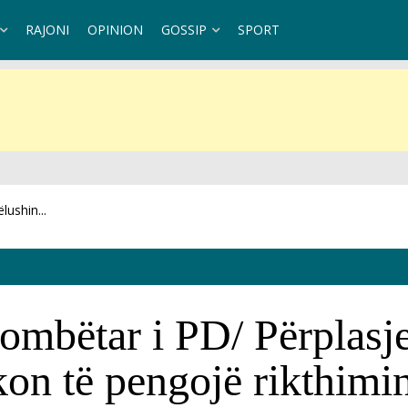
RAJONI
OPINION
GOSSIP
SPORT
ushin...
ombëtar i PD/ Përplasje 
kon të pengojë rikthimi