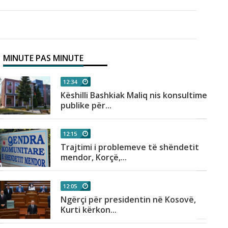
MINUTE PAS MINUTE
12:34
Këshilli Bashkiak Maliq nis konsultimet
publike për...
12:15
Trajtimi i problemeve të shëndetit
mendor, Korçë,...
12:05
Ngërçi për presidentin në Kosovë,
Kurti kërkon...