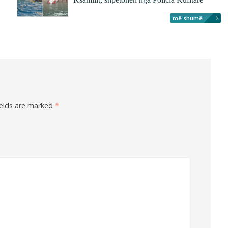
më shumë...
ields are marked
*