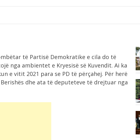
9:38
Kombëtar të Partisë Demokratike e cila do të
Tragjedi në Kretë, 40 vjeçarja bie
nga...
tojë nga ambientet e Kryesisë së Kuvendit. Ai ka
kun e vitit 2021 para se PD të përçahej. Për herë
 Berishës dhe ata të deputeteve të drejtuar nga
9:34
Senati i jep “dritën jeshile”,
konfirmohet ambasadori...
9:27
Sa e dëmton “El Nino” ekonominë
botërore