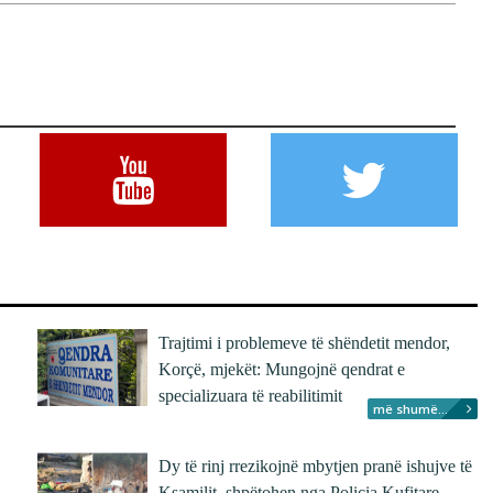
Trajtimi i problemeve të shëndetit mendor,
Korçë, mjekët: Mungojnë qendrat e
specializuara të reabilitimit
më shumë...
Dy të rinj rrezikojnë mbytjen pranë ishujve të
Ksamilit, shpëtohen nga Policia Kufitare