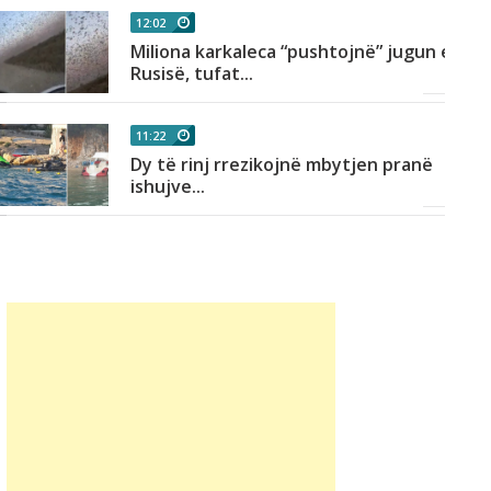
12:02
Miliona karkaleca “pushtojnë” jugun e
Rusisë, tufat...
11:22
Dy të rinj rrezikojnë mbytjen pranë
ishujve...