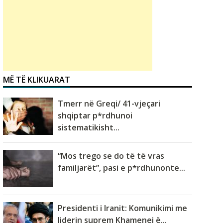
MË TË KLIKUARAT
Tmerr në Greqi/ 41-vjeçari
shqiptar p*rdhunoi
sistematikisht...
“Mos trego se do të të vras
familjarët”, pasi e p*rdhunonte...
Presidenti i Iranit: Komunikimi me
liderin suprem Khamenei ë...