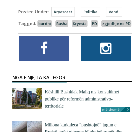
Posted Under:
Kryesoret
Politike
Vendi
Tagged:
bardhi
Basha
Kryesia
PD
zgjedhje ne PD
NGA E NJËJTA KATEGORI
Këshilli Bashkiak Maliq nis konsultimet
publike për reformën administrativo-
territoriale
më shumë...
Miliona karkaleca “pushtojnë” jugun e
Rusisë, tufat gjigante bllokojnë rrugët dhe