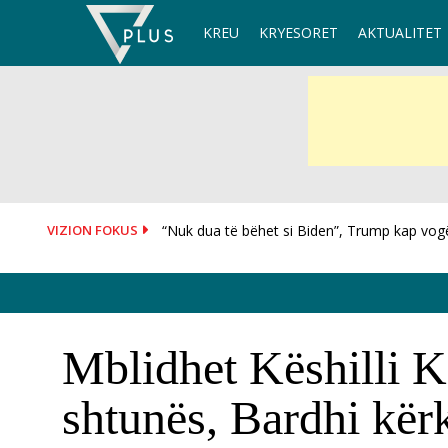
Skip
KREU
KRYESORET
AKTUALITET
to
content
VIZION FOKUS
“Nuk dua të bëhet si Biden”, Trump kap vogël
Mblidhet Këshilli K
shtunës, Bardhi kër