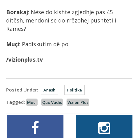
Borakaj
: Nëse do kishte zgjedhje pas 45
ditësh, mendoni se do rrëzohej pushteti i
Ramës?
Muçi
: Padiskutim që po.
/vizionplus.tv
Posted Under:
Anash
Politike
Tagged:
Muci
Quo Vadis
Vizion Plus