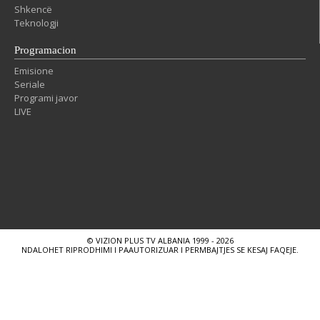
Shkencë
Teknologji
Programacion
Emisione
Seriale
Programi javor
LIVE
© VIZION PLUS TV ALBANIA 1999 - 2026
NDALOHET RIPRODHIMI I PAAUTORIZUAR I PERMBAJTJES SE KESAJ FAQEJE.