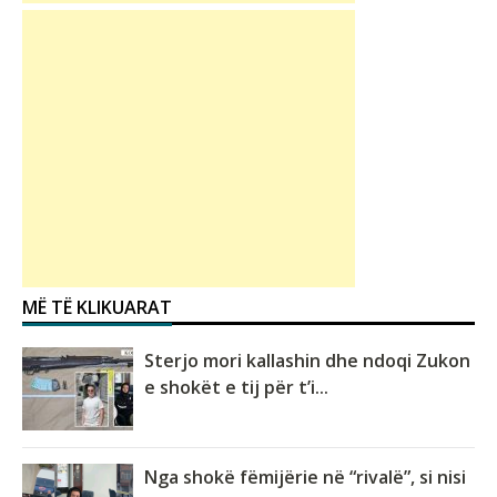
MË TË KLIKUARAT
Sterjo mori kallashin dhe ndoqi Zukon
e shokët e tij për t’i...
Nga shokë fëmijërie në “rivalë”, si nisi