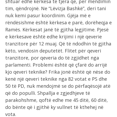
shtuar edhe kërkesa të tjera që, për mendimin
tim, qëndrojnë. Ne “Lëvizja Bashkë”, deri tani
nuk kemi pasur koordinim. Gjëja më e
rëndësishme është kërkesa e parë, dorëheqja e
Ramës. Kërkesat janë të gjitha legjitime. Pjesë
e kërkesave është edhe krijimi i një qeverie
tranzitore për 12 muaj. Që të ndodhin të gjitha
këto, vendosin deputetët. Flitet për qeveri
tranzitore, por qeveria do të zgjidhet nga
parlamenti. Problemi është që çfarë do arrijë
kjo qeveri teknike? Frika jonë është që nëse do
kenë një qeveri teknike nga 82 votat e PS dhe
50 të PD, nuk mendojmë se do përfaqësojë atë
që do populli. Shpallja e zgjedhjeve të
parakohshme, qoftë edhe me 45 ditë, 60 ditë,
do bënte që i gjithë ky vullnet të kthehej në
vota.