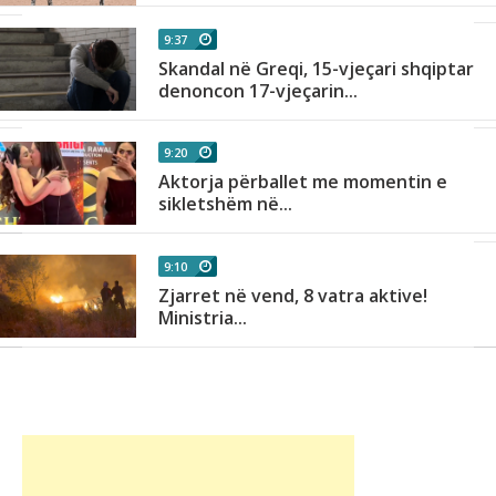
9:37
Skandal në Greqi, 15-vjeçari shqiptar
denoncon 17-vjeçarin...
9:20
Aktorja përballet me momentin e
sikletshëm në...
9:10
Zjarret në vend, 8 vatra aktive!
Ministria...