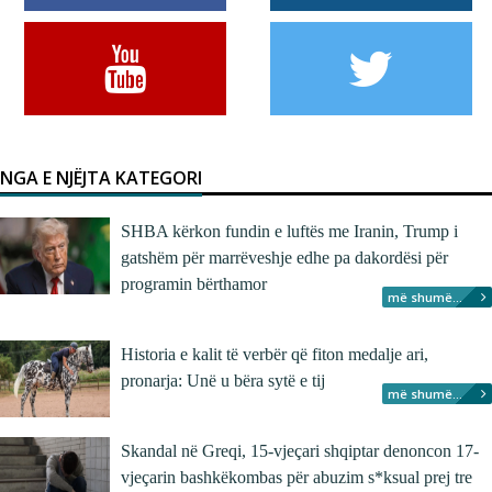
NGA E NJËJTA KATEGORI
SHBA kërkon fundin e luftës me Iranin, Trump i
gatshëm për marrëveshje edhe pa dakordësi për
programin bërthamor
më shumë...
Historia e kalit të verbër që fiton medalje ari,
pronarja: Unë u bëra sytë e tij
më shumë...
Skandal në Greqi, 15-vjeçari shqiptar denoncon 17-
vjeçarin bashkëkombas për abuzim s*ksual prej tre