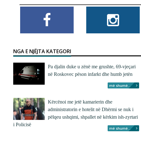
NGA E NJËJTA KATEGORI
Pa djalin duke u zënë me grushte, 69-vjeçari
në Roskovec pëson infarkt dhe humb jetën
më shumë...
Kërcënoi me jetë kamarierin dhe
administratorin e hotelit në Dhërmi se nuk i
pëlqeu ushqimi, shpallet në kërkim ish-zyrtari
i Policisë
më shumë...