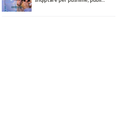
shqiptare për pushime, publi...