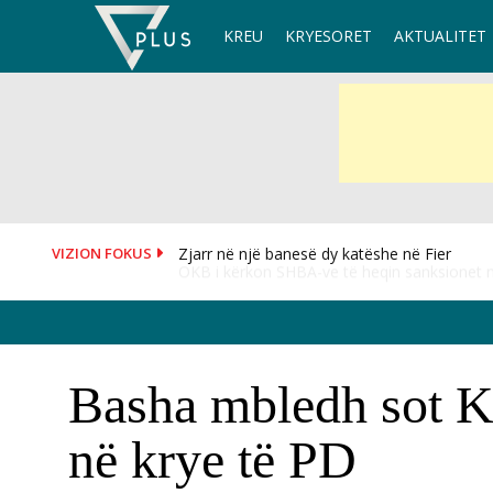
Skip
KREU
KRYESORET
AKTUALITET
to
content
VIZION FOKUS
OKB i kërkon SHBA-ve të heqin sanksionet 
Basha mbledh sot Kr
në krye të PD