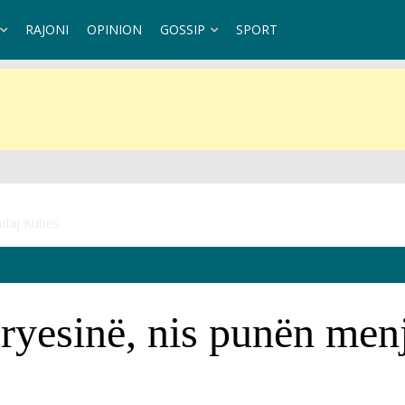
RAJONI
OPINION
GOSSIP
SPORT
ndaj Kubës
yesinë, nis punën menj