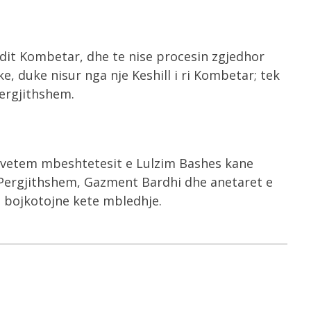
ndit Kombetar, dhe te nise procesin zgjedhor
e, duke nisur nga nje Keshill i ri Kombetar; tek
Pergjithshem.
i vetem mbeshtetesit e Lulzim Bashes kane
i Pergjithshem, Gazment Bardhi dhe anetaret e
ta bojkotojne kete mbledhje.