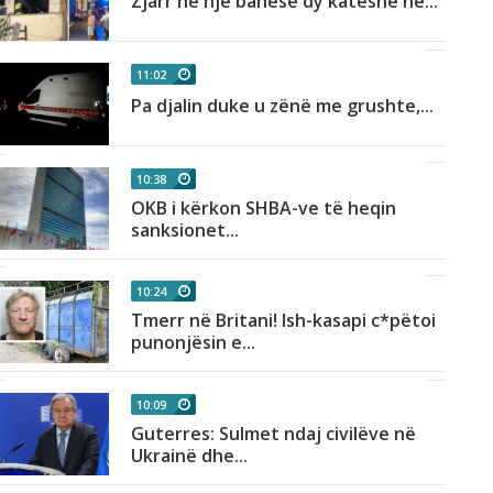
Zjarr në një banesë dy katëshe në...
11:02
Pa djalin duke u zënë me grushte,...
10:38
OKB i kërkon SHBA-ve të heqin
sanksionet...
10:24
Tmerr në Britani! Ish-kasapi c*pëtoi
punonjësin e...
10:09
Guterres: Sulmet ndaj civilëve në
Ukrainë dhe...