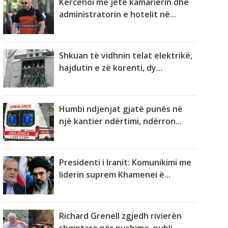
Kërcënoi me jetë kamarierin dhe
administratorin e hotelit në...
Shkuan të vidhnin telat elektrikë,
hajdutin e zë korenti, dy...
Humbi ndjenjat gjatë punës në
një kantier ndërtimi, ndërron...
Presidenti i Iranit: Komunikimi me
liderin suprem Khamenei ë...
Richard Grenell zgjedh rivierën