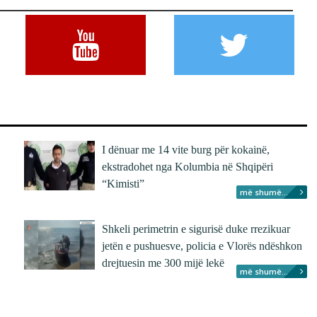
I dënuar me 14 vite burg për kokainë,
ekstradohet nga Kolumbia në Shqipëri
“Kimisti”
më shumë...
Shkeli perimetrin e sigurisë duke rrezikuar
jetën e pushuesve, policia e Vlorës ndëshkon
drejtuesin me 300 mijë lekë
më shumë...