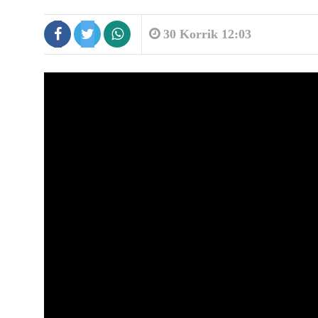
30 Korrik 12:03
9:19
Shkeli perimetrin e sigurisë duke