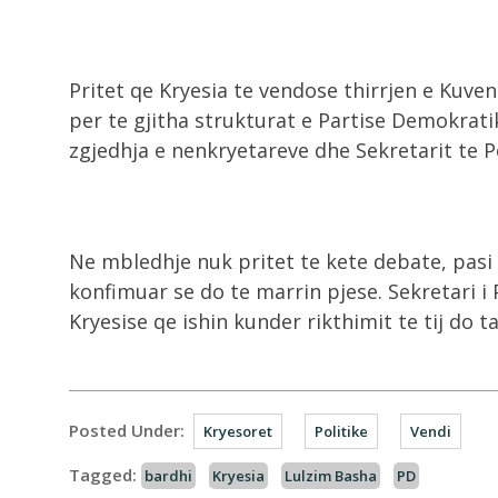
Pritet qe Kryesia te vendose thirrjen e Kuve
per te gjitha strukturat e Partise Demokratik
zgjedhja e nenkryetareve dhe Sekretarit te 
Ne mbledhje nuk pritet te kete debate, pas
konfimuar se do te marrin pjese. Sekretari 
Kryesise qe ishin kunder rikthimit te tij do 
Posted Under:
Kryesoret
Politike
Vendi
Tagged:
bardhi
Kryesia
Lulzim Basha
PD