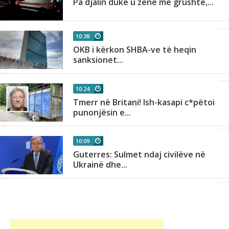
Pa djalin duke u zënë me grushte,...
10:38
OKB i kërkon SHBA-ve të heqin
sanksionet...
10:24
Tmerr në Britani! Ish-kasapi c*pëtoi
punonjësin e...
10:09
Guterres: Sulmet ndaj civilëve në
Ukrainë dhe...