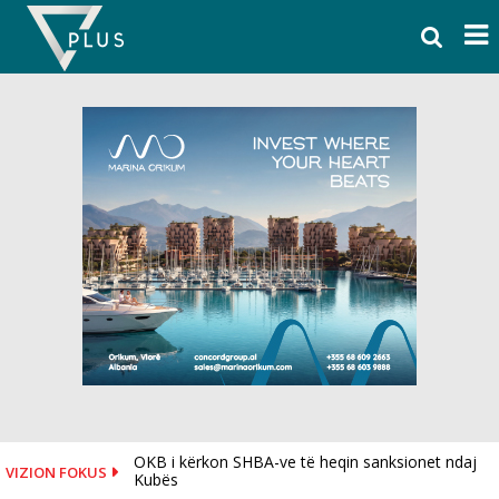
Skip
to
content
OKB i kërkon SHBA-ve të heqin sanksionet ndaj
VIZION FOKUS
Kubës