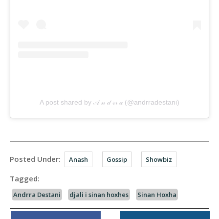
A post shared by 𝒜 𝓃 𝒹 𝓇𝓇 𝒶 (@andrradestani)
Posted Under:
Anash
Gossip
Showbiz
Tagged:
Andrra Destani
djali i sinan hoxhes
Sinan Hoxha