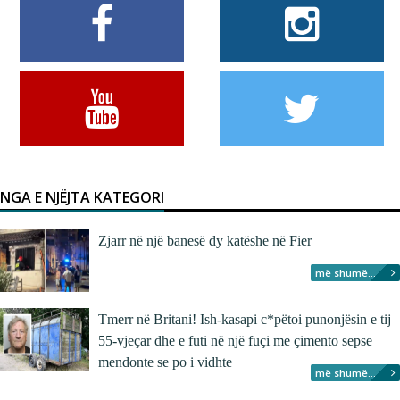
NGA E NJËJTA KATEGORI
Zjarr në një banesë dy katëshe në Fier
më shumë...
Tmerr në Britani! Ish-kasapi c*pëtoi punonjësin e tij
55-vjeçar dhe e futi në një fuçi me çimento sepse
mendonte se po i vidhte
më shumë...