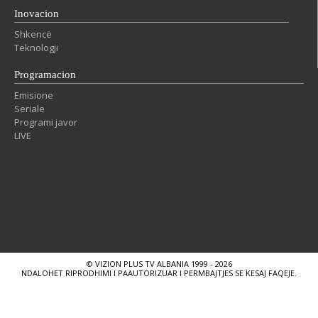
Inovacion
Shkencë
Teknologji
Programacion
Emisione
Seriale
Programi javor
LIVE
© VIZION PLUS TV ALBANIA 1999 - 2026
NDALOHET RIPRODHIMI I PAAUTORIZUAR I PERMBAJTJES SE KESAJ FAQEJE.