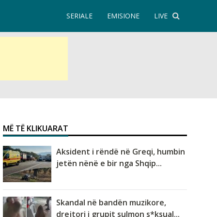
SERIALE
EMISIONE
LIVE
MË TË KLIKUARAT
Aksident i rëndë në Greqi, humbin
jetën nënë e bir nga Shqip...
Skandal në bandën muzikore,
drejtori i grupit sulmon s*ksual...