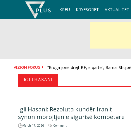
Skip
KREU
KRYESORET
AKTUALITET
to
content
VIZION FOKUS
“Rruga jonë drejt BE, e qartë”, Rama: Shqipër
Reali, dy goditje në pak orë! Blen Diomande 
IGLI HASANI
Igli Hasani: Rezoluta kundër Iranit
synon mbrojtjen e sigurisë kombëtare
March 17, 2026
Comment