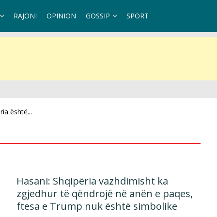
RAJONI
OPINION
GOSSIP
SPORT
ia është...
dhe...
Hasani: Shqipëria vazhdimisht ka
zgjedhur të qëndrojë në anën e paqes,
ftesa e Trump nuk është simbolike