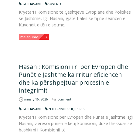
IGLI HASANI
KUVEND
Kryetari i Komisionit të Çështjeve Evropiane dhe Politikës
së Jashtme, Igli Hasani, gjatë fjalës së tij në seancën e
Kuvendit ditën e sotme,
më shumë...
Hasani: Komisioni i ri për Evropën dhe
Punët e Jashtme ka rritur eficiencën
dhe ka përshpejtuar procesin e
integrimit
January 16, 2026
Comment
IGLI HASANI
INTEGRIMI I SHQIPERISE
Kryetari i Komisionit për Evropën dhe Punët e Jashtme, Igli
Hasani, vlerësoi punën e këtij komisioni, duke theksuar se
bashkimi i Komisionit të