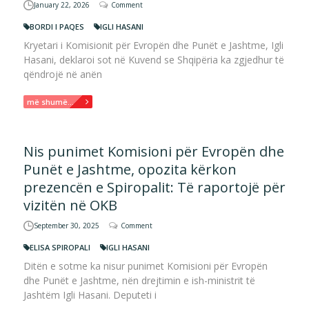
January 22, 2026
Comment
BORDI I PAQES
IGLI HASANI
Kryetari i Komisionit për Evropën dhe Punët e Jashtme, Igli
Hasani, deklaroi sot në Kuvend se Shqipëria ka zgjedhur të
qëndrojë në anën
më shumë...
Nis punimet Komisioni për Evropën dhe
Punët e Jashtme, opozita kërkon
prezencën e Spiropalit: Të raportojë për
vizitën në OKB
September 30, 2025
Comment
ELISA SPIROPALI
IGLI HASANI
Ditën e sotme ka nisur punimet Komisioni për Evropën
dhe Punët e Jashtme, nën drejtimin e ish-ministrit të
Jashtëm Igli Hasani. Deputeti i