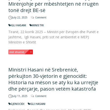
Mirënjohje për mbështetjen në rrugën
tonë drejt BE-së
July 22, 2025
Comment
IGLI HASANI
MINISTRI
Tiranë, 22 korrik 2025 – Ministri për Evropën dhe Punët e
Jashtme, Igli Hasani, priti sot në ambientet e MEPJ
Ministrin e Shtetit
më shumë...
Ministri Hasani në Srebrenicë,
përkujton 30-vjetorin e gjenocidit:
Historia na mëson se aty ku ka urrejtje
dhe përçarje, pason vetëm katastrofa
July 11, 2025
Comment
GJENOCIDI
IGLI HASANI