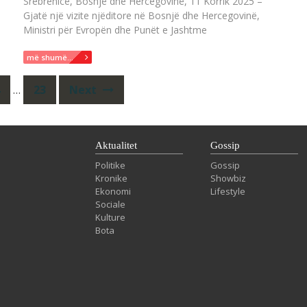
Srebrenicë, Bosnjë dhe Hercegovinë, 11 Korrik 2025 –
Gjatë një vizite njëditore në Bosnjë dhe Hercegovinë,
Ministri për Evropën dhe Punët e Jashtme
më shumë...
…
23
Next
Aktualitet
Gossip
Politike
Gossip
Kronike
Showbiz
Ekonomi
Lifestyle
Sociale
Kulture
Bota