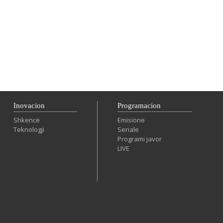
Inovacion
Programacion
Shkencë
Emisione
Teknologji
Seriale
Programi javor
LIVE