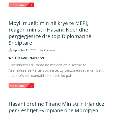
më shumë...
Mbyll rrugëtimin në krye të MEPJ,
reagon ministri Hasani: Nder dhe
përgjegjësi të drejtoja Diplomacinë
Shqiptare
September 11, 2025
Comment
IGLI HASANI
REAGON
Kryeministri Edi Rama në mbledhjen e sotme të
Asamblesë së Partis Socialiste, zyrtarizoi emrat e kanibetit
qeverisës së mandatit të katërt, ku pati
më shumë...
Hasani pret në Tiranë Ministrin irlandez
për Çështjet Evropiane dhe Mbrojtjen: