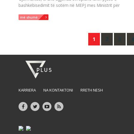
bashkëbisedimit të sotëm në MEPJ mes Ministrit për
më shumë...
Posts
1
2
3
4
navigation
KARRIERA
NA KONTAKTONI
RRETH NESH