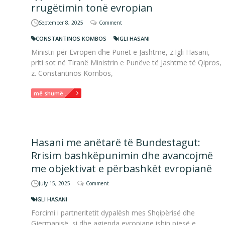
rrugëtimin tonë evropian
September 8, 2025
Comment
CONSTANTINOS KOMBOS
IGLI HASANI
Ministri për Evropën dhe Punët e Jashtme, z.Igli Hasani,
priti sot në Tiranë Ministrin e Punëve të Jashtme të Qipros,
z. Constantinos Kombos,
më shumë...
Hasani me anëtarë të Bundestagut:
Rrisim bashkëpunimin dhe avancojmë
me objektivat e përbashkët evropianë
July 15, 2025
Comment
IGLI HASANI
Forcimi i partneritetit dypalësh mes Shqipërisë dhe
Gjermanisë, si dhe agjenda evropiane ishin pjesë e