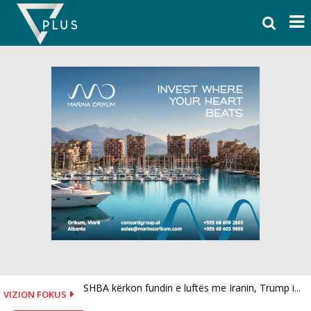
Skip
to
content
SHBA kërkon fundin e luftës me Iranin, Trump i...
Historia e kalit të verbër që fiton medalje ari,...
VIZION FOKUS