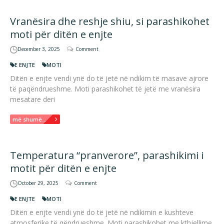
Vranësira dhe reshje shiu, si parashikohet
moti për ditën e enjte
December 3, 2025
Comment
E ENJTE
MOTI
Ditën e enjte vendi ynë do të jetë në ndikim të masave ajrore
të paqëndrueshme. Moti parashikohet të jetë me vranësira
mesatare deri
më shumë...
Temperatura “pranverore”, parashikimi i
motit për ditën e enjte
October 29, 2025
Comment
E ENJTE
MOTI
Ditën e enjte vendi ynë do të jetë në ndikimin e kushteve
atmosferike të qëndrueshme. Moti parashikohet me kthjellime