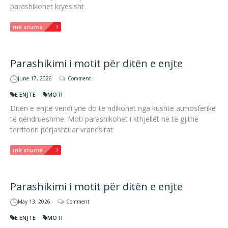
parashikohet kryesisht
më shumë...
Parashikimi i motit për ditën e enjte
June 17, 2026
Comment
E ENJTE
MOTI
Ditën e enjte vendi ynë do të ndikohet nga kushte atmosferike
të qëndrueshme. Moti parashikohet i kthjellët në të gjithë
territorin përjashtuar vranësirat
më shumë...
Parashikimi i motit për ditën e enjte
May 13, 2026
Comment
E ENJTE
MOTI