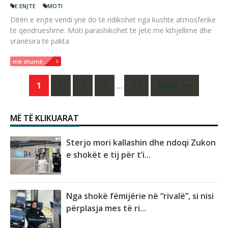
E ENJTE
MOTI
Ditën e enjte vendi ynë do të ndikohet nga kushte atmosferike
të qëndrueshme. Moti parashikohet të jetë me kthjellime dhe
vranësira të pakta
më shumë...
Posts
1
2
3
4
…
13
Next
navigation
MË TË KLIKUARAT
Sterjo mori kallashin dhe ndoqi Zukon
e shokët e tij për t’i...
Nga shokë fëmijërie në “rivalë”, si nisi
përplasja mes të ri...