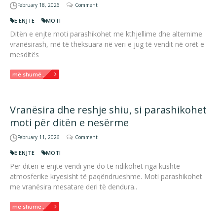
February 18, 2026
Comment
E ENJTE
MOTI
Ditën e enjte moti parashikohet me kthjellime dhe alternime
vranësirash, më të theksuara në veri e jug të vendit në orët e
mesditës
më shumë...
Vranësira dhe reshje shiu, si parashikohet
moti për ditën e nesërme
February 11, 2026
Comment
E ENJTE
MOTI
Për ditën e enjte vendi ynë do të ndikohet nga kushte
atmosferike kryesisht të paqëndrueshme. Moti parashikohet
me vranësira mesatare deri të dendura..
më shumë...