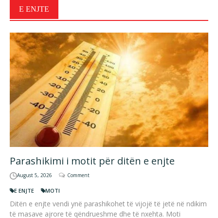
E ENJTE
Parashikimi i motit për ditën e enjte
August 5, 2026
Comment
E ENJTE
MOTI
Ditën e enjte vendi ynë parashikohet të vijojë të jetë në ndikim
të masave ajrore të qëndrueshme dhe të nxehta. Moti