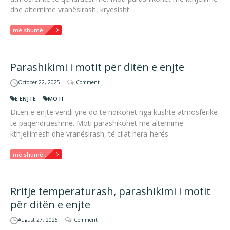
dhe alternime vranësirash, kryesisht
më shumë...
Parashikimi i motit për ditën e enjte
October 22, 2025
Comment
E ENJTE
MOTI
Ditën e enjte vendi ynë do të ndikohet nga kushte atmosferike
të paqëndrueshme. Moti parashikohet me alternime
kthjellimesh dhe vranësirash, të cilat hera-herës
më shumë...
Rritje temperaturash, parashikimi i motit
për ditën e enjte
August 27, 2025
Comment