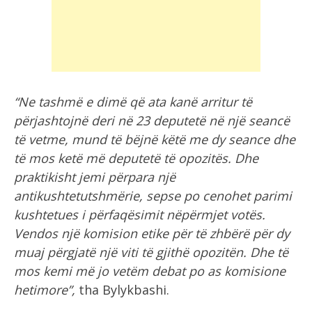
“Ne tashmë e dimë që ata kanë arritur të
përjashtojnë deri në 23 deputetë në një seancë
të vetme, mund të bëjnë këtë me dy seance dhe
të mos ketë më deputetë të opozitës. Dhe
praktikisht jemi përpara një
antikushtetutshmërie, sepse po cenohet parimi
kushtetues i përfaqësimit nëpërmjet votës.
Vendos një komision etike për të zhbërë për dy
muaj përgjatë një viti të gjithë opozitën. Dhe të
mos kemi më jo vetëm debat po as komisione
hetimore”,
tha Bylykbashi.