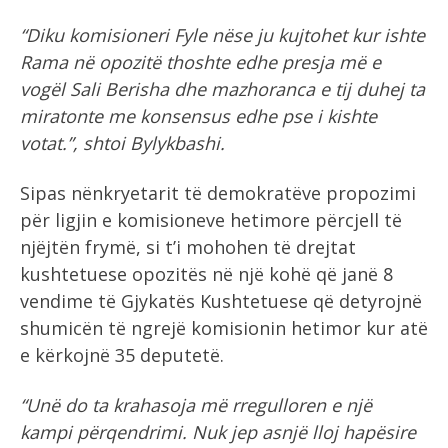
“Diku komisioneri Fyle nëse ju kujtohet kur ishte
Rama në opozitë thoshte edhe presja më e
vogël Sali Berisha dhe mazhoranca e tij duhej ta
miratonte me konsensus edhe pse i kishte
votat.”, shtoi Bylykbashi.
Sipas nënkryetarit të demokratëve propozimi
për ligjin e komisioneve hetimore përcjell të
njëjtën frymë, si t’i mohohen të drejtat
kushtetuese opozitës në një kohë që janë 8
vendime të Gjykatës Kushtetuese që detyrojnë
shumicën të ngrejë komisionin hetimor kur atë
e kërkojnë 35 deputetë.
“Unë do ta krahasoja më rregulloren e një
kampi përqendrimi. Nuk jep asnjë lloj hapësire