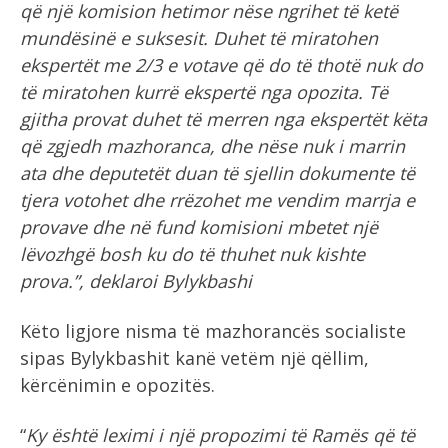
që një komision hetimor nëse ngrihet të ketë
mundësinë e suksesit. Duhet të miratohen
ekspertët me 2/3 e votave që do të thotë nuk do
të miratohen kurrë ekspertë nga opozita. Të
gjitha provat duhet të merren nga ekspertët këta
që zgjedh mazhoranca, dhe nëse nuk i marrin
ata dhe deputetët duan të sjellin dokumente të
tjera votohet dhe rrëzohet me vendim marrja e
provave dhe në fund komisioni mbetet një
lëvozhgë bosh ku do të thuhet nuk kishte
prova.”, deklaroi Bylykbashi
Këto ligjore nisma të mazhorancës socialiste
sipas Bylykbashit kanë vetëm një qëllim,
kërcënimin e opozitës.
“
Ky është leximi i një propozimi të Ramës që të