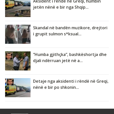
Aksident i rëndë në Greqi, humbin
jetën nënë e bir nga Shqip...
Skandal në bandën muzikore, drejtori
i grupit sulmon s*ksual...
“Humba gjithçka”, bashkëshortja dhe
djali ndërruan jetë në a...
Detaje nga aksidenti i rëndë në Greqi,
nënë e bir po shkonin...