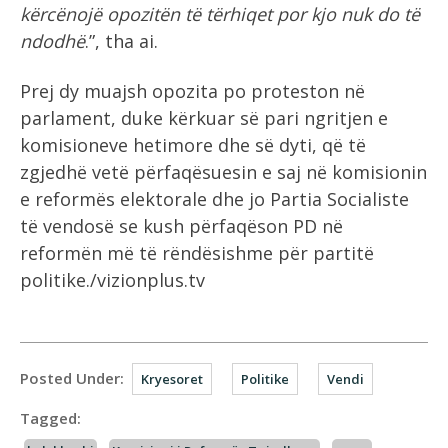
kërcënojë opozitën të tërhiqet por kjo nuk do të
ndodhë
.”, tha ai.
Prej dy muajsh opozita po proteston në
parlament, duke kërkuar së pari ngritjen e
komisioneve hetimore dhe së dyti, që të
zgjedhë vetë përfaqësuesin e saj në komisionin
e reformës elektorale dhe jo Partia Socialiste
të vendosë se kush përfaqëson PD në
reformën më të rëndësishme për partitë
politike./vizionplus.tv
Posted Under:
Kryesoret
Politike
Vendi
Tagged: