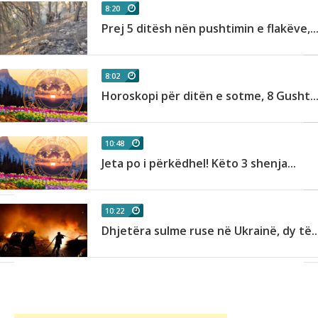
8:20
Prej 5 ditësh nën pushtimin e flakëve,..
8:02
.
Horoskopi për ditën e sotme, 8 Gusht..
10:48
Jeta po i përkëdhel! Këto 3 shenja...
10:22
Dhjetëra sulme ruse në Ukrainë, dy të..