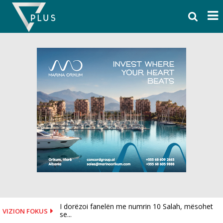
Skip
to
content
I dorëzoi fanelën me numrin 10 Salah, mësohet
VIZION FOKUS
se...