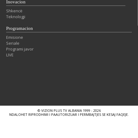
Inovacion
Shkencë
Teknologji
Programacion
Emisione
Seriale
Programi javor
LIVE
© VIZION PLUS TV ALBANIA 1999 - 2026
NDALOHET RIPRODHIMI I PAAUTORIZUAR I PERMBAJTJES SE KESAJ FAQEJE.