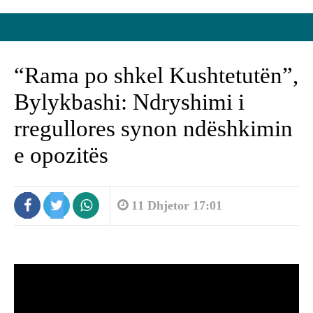
“Rama po shkel Kushtetutën”,
Bylykbashi: Ndryshimi i
rregullores synon ndëshkimin
e opozitës
11 Dhjetor 17:01