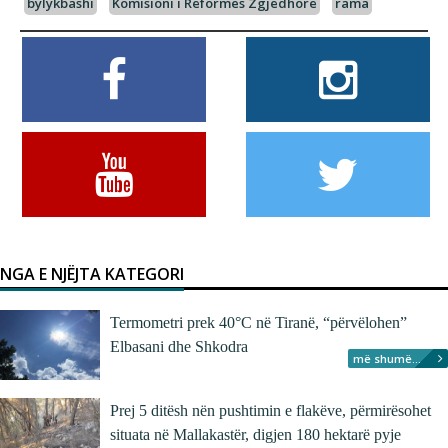
bylykbashi
Komisioni i Reformës Zgjedhore
rama
NGA E NJËJTA KATEGORI
Termometri prek 40°C në Tiranë, “përvëlohen”
Elbasani dhe Shkodra
më shumë...
Prej 5 ditësh nën pushtimin e flakëve, përmirësohet
situata në Mallakastër, digjen 180 hektarë pyje