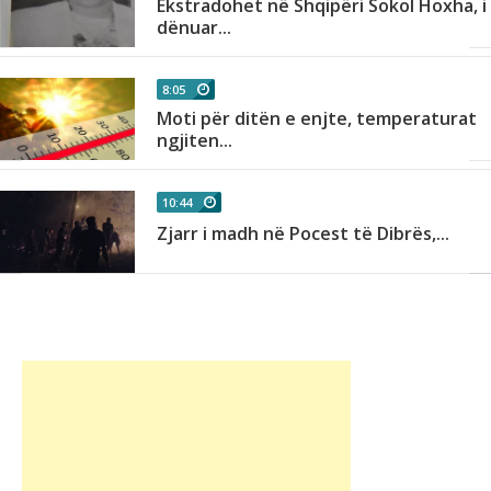
Ekstradohet në Shqipëri Sokol Hoxha, i
dënuar...
8:05
Moti për ditën e enjte, temperaturat
ngjiten...
10:44
n
Zjarr i madh në Pocest të Dibrës,...