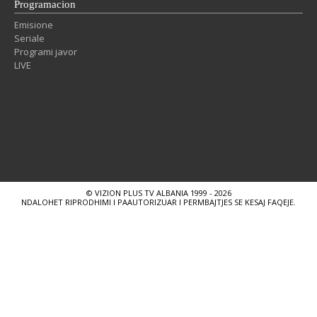
Programacion
Emisione
Seriale
Programi javor
LIVE
© VIZION PLUS TV ALBANIA 1999 - 2026
NDALOHET RIPRODHIMI I PAAUTORIZUAR I PERMBAJTJES SE KESAJ FAQEJE.