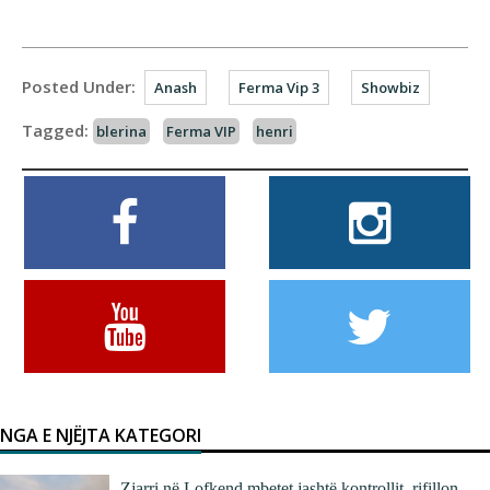
Posted Under:
Anash
Ferma Vip 3
Showbiz
Tagged:
blerina
Ferma VIP
henri
NGA E NJËJTA KATEGORI
Zjarri në Lofkend mbetet jashtë kontrollit, rifillon