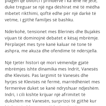
plagën që divorci i prindërve i ka lënë në jetë,
duke treguar se një nga dëshirat më të mëdha
mbetet rikthimi, qoftë edhe për një darkë të
vetme, i gjithë familjes së bashku.
Ndërkohë, tensionet mes Blerinës dhe Bujakës
vijuan të dominojnë debatet e kësaj mbrëmje.
Përplasjet mes tyre kanë kaluar në tone të
ashpra, me akuza dhe ofendime të ndërsjella.
Një tjetër histori që mori vëmendje gjatë
mbrëmjes ishte dinamika mes Indrit, Vanesës
dhe Klevisës. Pas largimit të Vanesës dhe
hyrjes së Klevisës në fermë, marrëdhëniet mes
fermerëve duket se kanë ndryshuar ndjeshëm.
Indri, i cili kishte krijuar një afrimitet të
dukshëm me Vanesën, surprizoi të gjithë kur