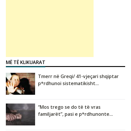
MË TË KLIKUARAT
Tmerr në Greqi/ 41-vjeçari shqiptar
p*rdhunoi sistematikisht...
“Mos trego se do të të vras
familjarët”, pasi e p*rdhunonte...