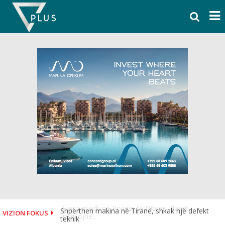
Skip
to
content
Shpërthen makina në Tiranë, shkak një defekt
VIZION FOKUS
teknik