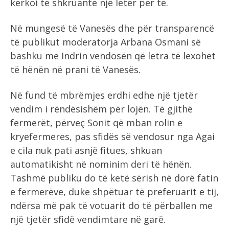
kërkoi të shkruante një letër për të.
Në mungesë të Vanesës dhe për transparencë
të publikut moderatorja Arbana Osmani së
bashku me Indrin vendosën që letra të lexohet
të hënën në prani të Vanesës.
Në fund të mbrëmjes erdhi edhe një tjetër
vendim i rëndësishëm për lojën. Të gjithë
fermerët, përveç Sonit që mban rolin e
kryefermeres, pas sfidës së vendosur nga Agai
e cila nuk pati asnjë fitues, shkuan
automatikisht në nominim deri të hënën.
Tashmë publiku do të ketë sërish në dorë fatin
e fermerëve, duke shpëtuar të preferuarit e tij,
ndërsa më pak të votuarit do të përballen me
një tjetër sfidë vendimtare në garë.