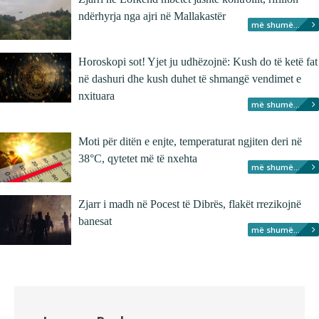
ndërhyrja nga ajri në Mallakastër
më shumë...
Horoskopi sot! Yjet ju udhëzojnë: Kush do të ketë fat
në dashuri dhe kush duhet të shmangë vendimet e
nxituara
më shumë...
Moti për ditën e enjte, temperaturat ngjiten deri në
38°C, qytetet më të nxehta
më shumë...
Zjarr i madh në Pocest të Dibrës, flakët rrezikojnë
banesat
më shumë...