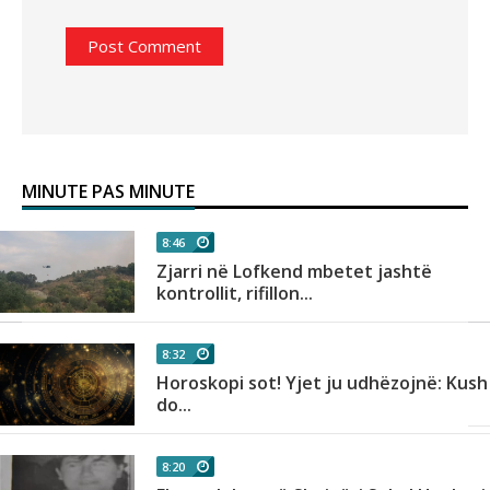
MINUTE PAS MINUTE
8:46
Zjarri në Lofkend mbetet jashtë
kontrollit, rifillon...
8:32
Horoskopi sot! Yjet ju udhëzojnë: Kush
do...
8:20