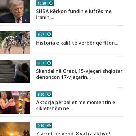
10:28
SHBA kërkon fundin e luftës me
Iranin,...
9:57
Historia e kalit të verbër që fiton...
9:37
Skandal në Greqi, 15-vjeçari shqiptar
denoncon 17-vjeçarin...
9:20
Aktorja përballet me momentin e
sikletshëm në...
9:10
Zjarret në vend, 8 vatra aktive!