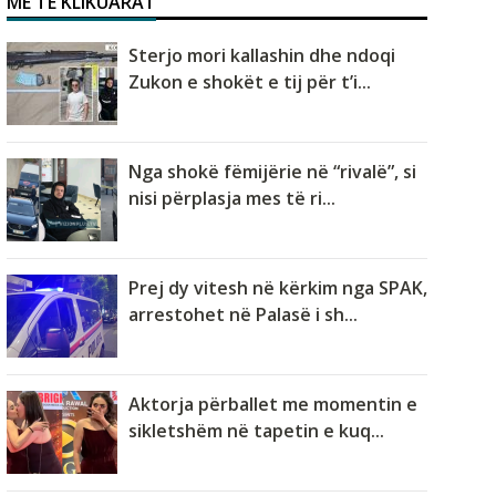
MË TË KLIKUARAT
Sterjo mori kallashin dhe ndoqi
Zukon e shokët e tij për t’i...
Nga shokë fëmijërie në “rivalë”, si
nisi përplasja mes të ri...
Prej dy vitesh në kërkim nga SPAK,
arrestohet në Palasë i sh...
Aktorja përballet me momentin e
sikletshëm në tapetin e kuq...