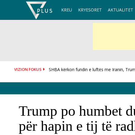
Skip
KREU
KRYESORET
AKTUALITET
to
content
VIZION FOKUS
Historia e kalit të verbër që fiton medalje ari,.
Trump po humbet dur
për hapin e tij të ra