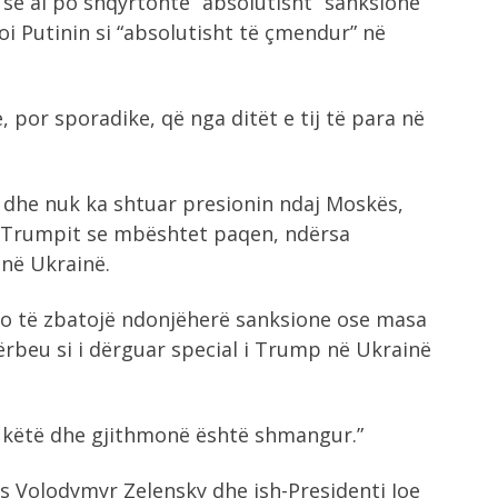
 se ai po shqyrtonte “absolutisht” sanksione
i Putinin si “absolutisht të çmendur” në
 por sporadike, që nga ditët e tij të para në
 dhe nuk ka shtuar presionin ndaj Moskës,
ht Trumpit se mbështet paqen, ndërsa
 në Ukrainë.
o të zbatojë ndonjëherë sanksione ose masa
shërbeu si i dërguar special i Trump në Ukrainë
 këtë dhe gjithmonë është shmangur.”
as Volodymyr Zelensky dhe ish-Presidenti Joe