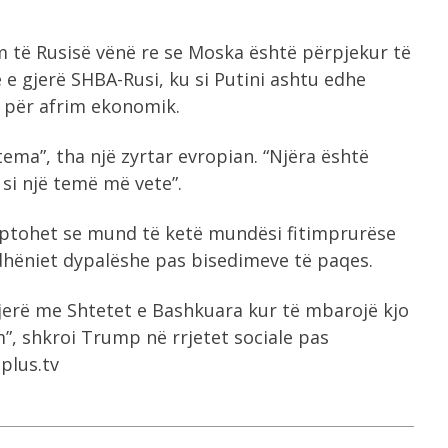
 të Rusisë vënë re se Moska është përpjekur të
e gjerë SHBA-Rusi, ku si Putini ashtu edhe
 për afrim ekonomik.
tema”, tha një zyrtar evropian. “Njëra është
si një temë më vete”.
uptohet se mund të ketë mundësi fitimprurëse
dhëniet dypalëshe pas bisedimeve të paqes.
 gjerë me Shtetet e Bashkuara kur të mbarojë kjo
”, shkroi Trump në rrjetet sociale pas
nplus.tv