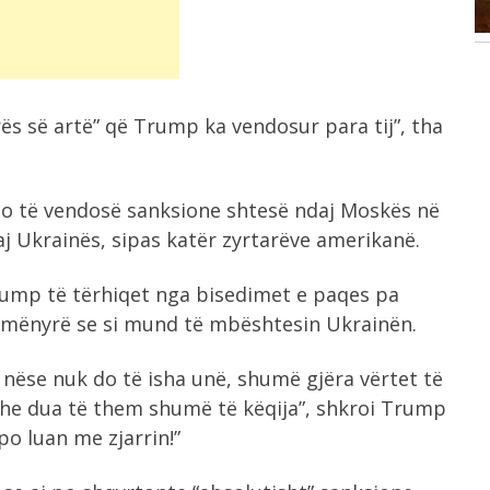
nuk...
rës së artë” që Trump ka vendosur para tij”, tha
o të vendosë sanksione shtesë ndaj Moskës në
aj Ukrainës, sipas katër zyrtarëve amerikanë.
rump të tërhiqet nga bisedimet e paqes pa
ë mënyrë se si mund të mbështesin Ukrainën.
 nëse nuk do të isha unë, shumë gjëra vërtet të
 dhe dua të them shumë të këqija”, shkroi Trump
po luan me zjarrin!”