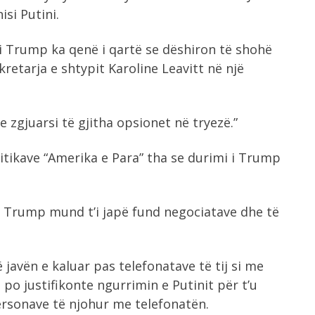
isi Putini.
nti Trump ka qenë i qartë se dëshiron të shohë
retarja e shtypit Karoline Leavitt në një
 zgjuarsi të gjitha opsionet në tryezë.”
olitikave “Amerika e Para” tha se durimi i Trump
e Trump mund t’i japë fund negociatave dhe të
avën e kaluar pas telefonatave të tij si me
po justifikonte ngurrimin e Putinit për t’u
ersonave të njohur me telefonatën.