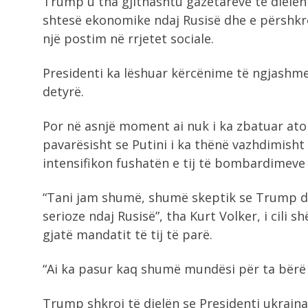
Trump u tha gjithashtu gazetarëve të dielën
shtesë ekonomike ndaj Rusisë dhe e përshkro
një postim në rrjetet sociale.
Presidenti ka lëshuar kërcënime të ngjashme,
detyrë.
Por në asnjë moment ai nuk i ka zbatuar ato
pavarësisht se Putini i ka thënë vazhdimis
intensifikon fushatën e tij të bombardimeve
“Tani jam shumë, shumë skeptik se Trump d
serioze ndaj Rusisë”, tha Kurt Volker, i cili 
gjatë mandatit të tij të parë.
“Ai ka pasur kaq shumë mundësi për ta bërë
Trump shkroi të dielën se Presidenti ukrain