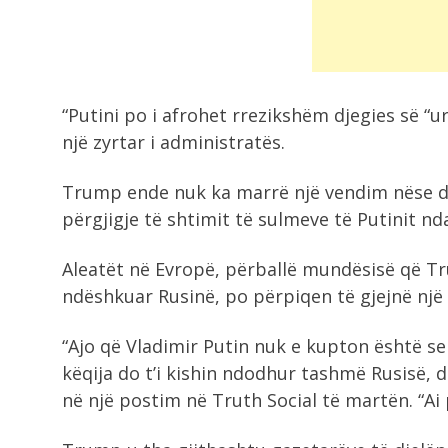
pas...
“Putini po i afrohet rrezikshëm djegies së “u
një zyrtar i administratës.
Trump ende nuk ka marrë një vendim nëse d
përgjigje të shtimit të sulmeve të Putinit nd
Aleatët në Evropë, përballë mundësisë që T
ndëshkuar Rusinë, po përpiqen të gjejnë nj
“Ajo që Vladimir Putin nuk e kupton është se
këqija do t’i kishin ndodhur tashmë Rusisë,
në një postim në Truth Social të martën. “Ai 