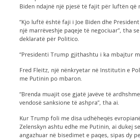
Biden ndajnë një pjesë të fajit për luftën që n
“Kjo luftë është faji i Joe Biden dhe Preside
një marrëveshje paqeje të negociuar”, tha sek
deklaratë për Politico.
“Presidenti Trump gjithashtu i ka mbajtur me
Fred Fleitz, një nënkryetar në Institutin e P
me Putinin po mbaron.
“Brenda muajit ose gjatë javëve të ardhshm
vendosë sanksione të ashpra”, tha ai.
Kur Trump foli me disa udhëheqës evropianë j
Zelenskyn ashtu edhe me Putinin, ai dukej se 
angazhuar në bisedimet e paqes, sipas dy p