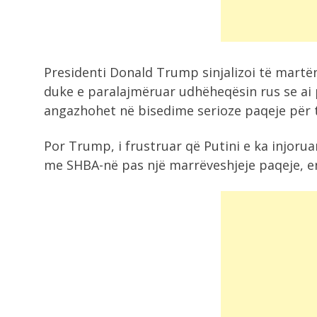
6:33
Makth për vajzat e mitura në Ceuta,
Presidenti Donald Trump sinjalizoi të martën
6:00
duke e paralajmëruar udhëheqësin rus se ai 
Tmerri i flakëve në Krujë, Rama
publikon...
angazhohet në bisedime serioze paqeje për t
Por Trump, i frustruar që Putini e ka injorua
5:35
me SHBA-në pas një marrëveshjeje paqeje, e
Thashethemet për dasmën e
Cristiano Ronaldos, mijëra...
4:45
Tajfuni “Dolphin” godet Kinën,
evakuohen mbi 400...
4:40
Aksident tragjik në Peru, 13 viktim