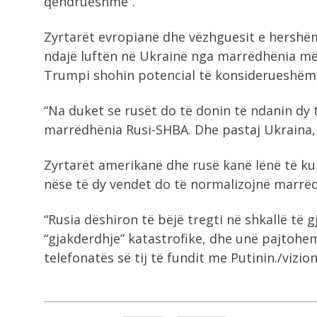
qëndrueshme”.
Zyrtarët evropianë dhe vëzhguesit e hershëm
ndajë luftën në Ukrainë nga marrëdhënia më 
Trumpi shohin potencial të konsiderueshëm
“Na duket se rusët do të donin të ndanin dy 
marrëdhënia Rusi-SHBA. Dhe pastaj Ukraina, 
Zyrtarët amerikanë dhe rusë kanë lënë të k
nëse të dy vendet do të normalizojnë marrë
“Rusia dëshiron të bëjë tregti në shkallë të
“gjakderdhje” katastrofike, dhe unë pajtohem
telefonatës së tij të fundit me Putinin./vizio