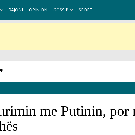
RAJONI
OPINION
GOSSIP
SPORT
..
imin me Putinin, por n
dhës