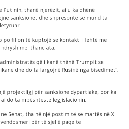
 Putinin, thanë njerëzit, ai u ka dhënë
lqejnë sanksionet dhe shpresonte se mund ta
detyruar.
o fillon të kuptojë se kontakti i lehtë me
ë ndryshime, thanë ata.
ë administratës që i kanë thënë Trumpit se
kane dhe do ta largojnë Rusinë nga bisedimet”,
ë projektligj për sanksione dypartiake, por ka
 ai do ta mbështeste legjislacionin.
 në Senat, tha në një postim të së martës në X
 vendosmëri për të sjellë paqe të