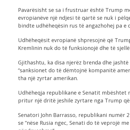
Pavarësisht se sa i frustruar është Trump me
evropianëve një ndjesi të qartë se nuk i pë
bindte udhëheqësin rus të angazhohej pa e 
Udhëheqësit evropianë shpresojnë që Trump p
Kremlinin nuk do të funksionojë dhe të sjell
Gjithashtu, ka disa njerëz brenda dhe jasht
“sanksionet do të dëmtojnë kompanitë ameri
tha një zyrtar amerikan.
Udhëheqja republikane e Senatit mbështet nj
pritur një dritë jeshile zyrtare nga Trump që
Senatori John Barrasso, republikani numër 2
se “nëse Rusia ngec, Senati do të veprojë me