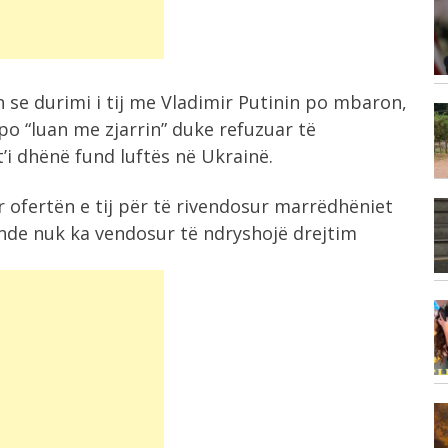
3:36
A flini me kondicionerin ndezur?
...
Studimet tregojnë...
 se durimi i tij me Vladimir Putinin po mbaron,
3:17
po “luan me zjarrin” duke refuzuar të
Edhe Greqia në luftë me flakët, zona...
’i dhënë fund luftës në Ukrainë.
r ofertën e tij për të rivendosur marrëdhëniet
3:15
nde nuk ka vendosur të ndryshojë drejtim
Themelohet “NATO” e Lindjes së
Mesme, Turqi-Pakistan-Arabia...
3:11
Programe të reja te “Gjuhët e
huaja”,...
1:55
a
Lamallari e Hita inspektim në Krujë,