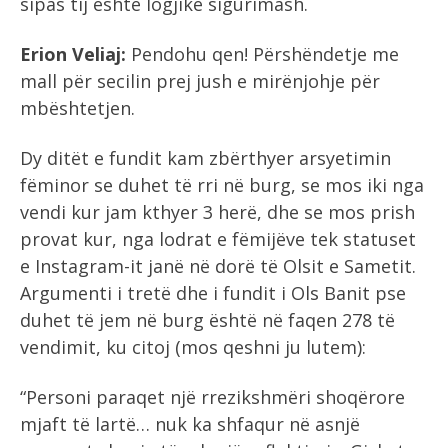
sipas tij është logjikë sigurimash.
Erion Veliaj:
Pendohu qen! Përshëndetje me
mall për secilin prej jush e mirënjohje për
mbështetjen.
Dy ditët e fundit kam zbërthyer arsyetimin
fëminor se duhet të rri në burg, se mos iki nga
vendi kur jam kthyer 3 herë, dhe se mos prish
provat kur, nga lodrat e fëmijëve tek statuset
e Instagram-it janë në dorë të Olsit e Sametit.
Argumenti i tretë dhe i fundit i Ols Banit pse
duhet të jem në burg është në faqen 278 të
vendimit, ku citoj (mos qeshni ju lutem):
“Personi paraqet një rrezikshmëri shoqërore
mjaft të lartë… nuk ka shfaqur në asnjë