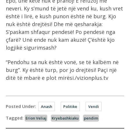
Epo, unë këtë nuk e pranoj! E refuzoj me
neveri. Ky s’mund të jetë një vend ku, kush vret
është i lirë, e kush punon është në burg. Kjo
nuk është drejtësi! Dhe më qesharakja:
S’paskam shfaqur pendesë! Po pendesë nga
çfarë? Unë ende nuk kam akuzë! Ç’është kjo
logjikë sigurimsash?
“Pendohu sa nuk është vonë, se të kalbëm në
burg”. Ky është turp, por jo drejtësi! Paçi një
ditë të mbarë e plot mirësi./vizionplus.tv
Posted Under:
Anash
Politike
Vendi
Tagged:
Erion Veliaj
Kryebashkiaku
pendim