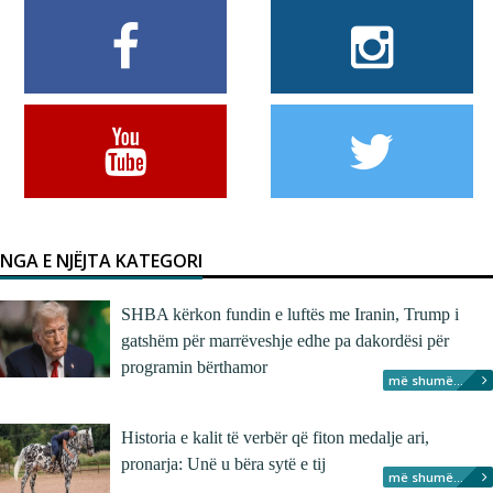
NGA E NJËJTA KATEGORI
SHBA kërkon fundin e luftës me Iranin, Trump i
gatshëm për marrëveshje edhe pa dakordësi për
programin bërthamor
më shumë...
Historia e kalit të verbër që fiton medalje ari,
pronarja: Unë u bëra sytë e tij
më shumë...