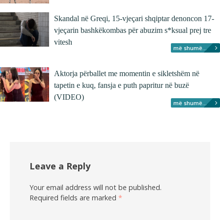
Skandal në Greqi, 15-vjeçari shqiptar denoncon 17-
vjeçarin bashkëkombas për abuzim s*ksual prej tre
vitesh
më shumë...
Aktorja përballet me momentin e sikletshëm në
tapetin e kuq, fansja e puth papritur në buzë
(VIDEO)
më shumë...
Leave a Reply
Your email address will not be published.
Required fields are marked
*