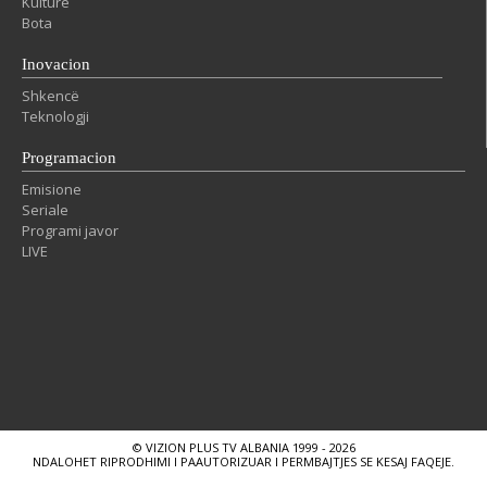
Kulture
Bota
Inovacion
Shkencë
Teknologji
Programacion
Emisione
Seriale
Programi javor
LIVE
© VIZION PLUS TV ALBANIA 1999 - 2026
NDALOHET RIPRODHIMI I PAAUTORIZUAR I PERMBAJTJES SE KESAJ FAQEJE.