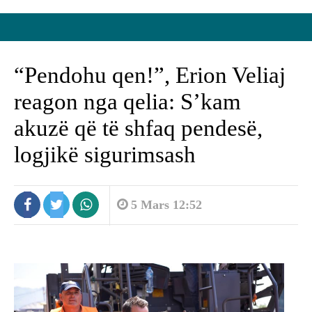
“Pendohu qen!”, Erion Veliaj
reagon nga qelia: S’kam
akuzë që të shfaq pendesë,
logjikë sigurimsash
5 Mars 12:52