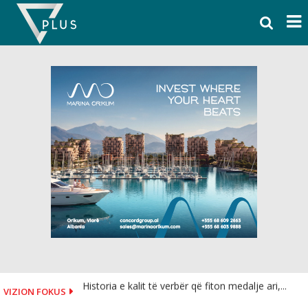
Skip
to
content
Historia e kalit të verbër që fiton medalje ari,...
VIZION FOKUS