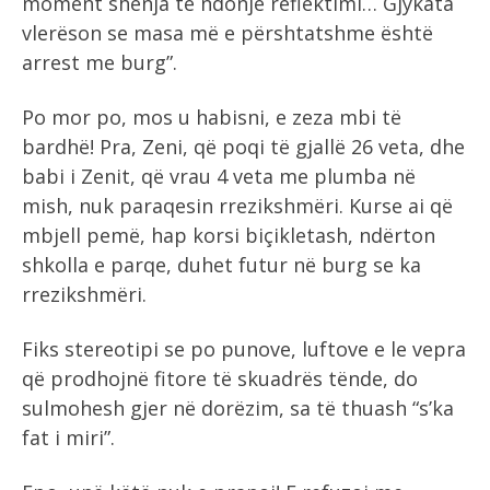
moment shenja të ndonjë reflektimi… Gjykata
vlerëson se masa më e përshtatshme është
arrest me burg”.
Po mor po, mos u habisni, e zeza mbi të
bardhë! Pra, Zeni, që poqi të gjallë 26 veta, dhe
babi i Zenit, që vrau 4 veta me plumba në
mish, nuk paraqesin rrezikshmëri. Kurse ai që
mbjell pemë, hap korsi biçikletash, ndërton
shkolla e parqe, duhet futur në burg se ka
rrezikshmëri.
Fiks stereotipi se po punove, luftove e le vepra
që prodhojnë fitore të skuadrës tënde, do
sulmohesh gjer në dorëzim, sa të thuash “s’ka
fat i miri”.