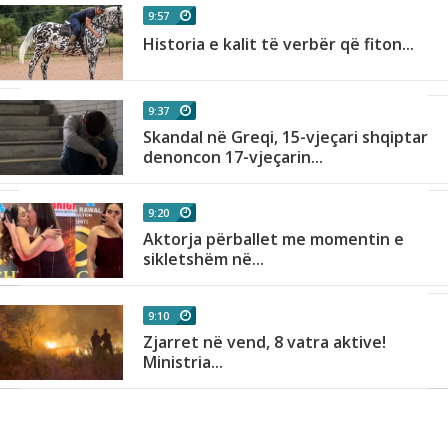
9:57
Historia e kalit të verbër që fiton...
9:37
Skandal në Greqi, 15-vjeçari shqiptar
denoncon 17-vjeçarin...
9:20
Aktorja përballet me momentin e
sikletshëm në...
9:10
Zjarret në vend, 8 vatra aktive!
Ministria...