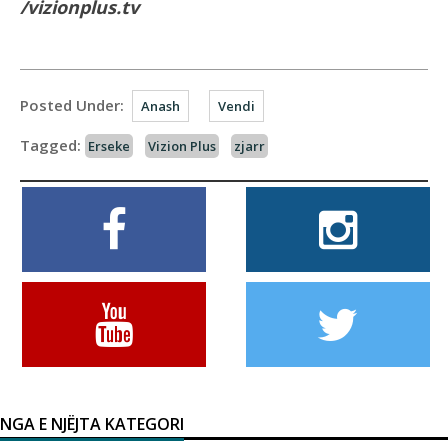
/vizionplus.tv
Posted Under:
Anash
Vendi
Tagged:
Erseke
Vizion Plus
zjarr
NGA E NJËJTA KATEGORI