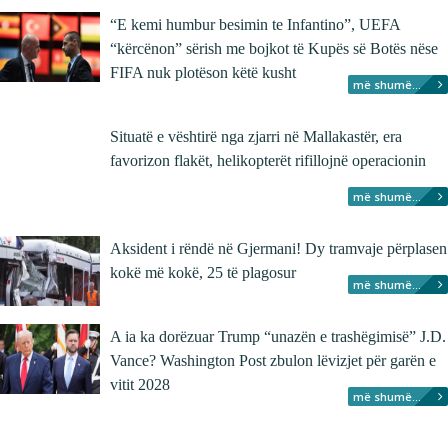
“E kemi humbur besimin te Infantino”, UEFA
“kërcënon” sërish me bojkot të Kupës së Botës nëse
FIFA nuk plotëson këtë kusht
më shumë...
Situatë e vështirë nga zjarri në Mallakastër, era
favorizon flakët, helikopterët rifillojnë operacionin
më shumë...
Aksident i rëndë në Gjermani! Dy tramvaje përplasen
kokë më kokë, 25 të plagosur
më shumë...
A ia ka dorëzuar Trump “unazën e trashëgimisë” J.D.
Vance? Washington Post zbulon lëvizjet për garën e
vitit 2028
më shumë...