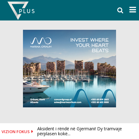
Skip
to
content
Aksident i rëndë në Gjermani! Dy tramvaje
VIZION FOKUS
përplasen kokë...