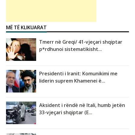
MË TË KLIKUARAT
Tmerr në Greqi/ 41-vjeçari shqiptar
p*rdhunoi sistematikisht...
Presidenti i Iranit: Komunikimi me
liderin suprem Khamenei ë...
Aksident i rëndë në Itali, humb jetën
33-vjeçari shqiptar (E...