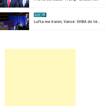
6:27
Lufta me Iranin, Vance: SHBA do të...