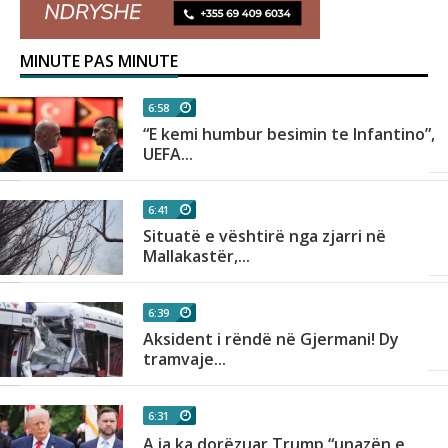
MINUTE PAS MINUTE
6:58
“E kemi humbur besimin te Infantino”,
UEFA...
6:41
Situatë e vështirë nga zjarri në
Mallakastër,...
6:39
Aksident i rëndë në Gjermani! Dy
tramvaje...
6:31
,
A ia ka dorëzuar Trump “unazën e...