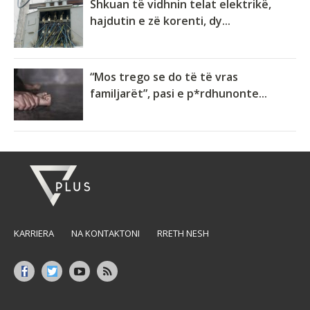
Shkuan të vidhnin telat elektrikë,
hajdutin e zë korenti, dy...
“Mos trego se do të të vras
familjarët”, pasi e p*rdhunonte...
KARRIERA
NA KONTAKTONI
RRETH NESH