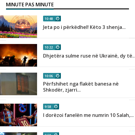
MINUTE PAS MINUTE
10:48
Jeta po i përkëdhel! Këto 3 shenja...
10:22
Dhjetëra sulme ruse në Ukrainë, dy të..
10:06
Përfshihet nga flakët banesa në
Shkodër, zjarri...
9:58
I dorëzoi fanelën me numrin 10 Salah,...