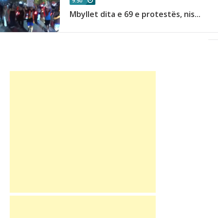
9:50
Mbyllet dita e 69 e protestës, nis...