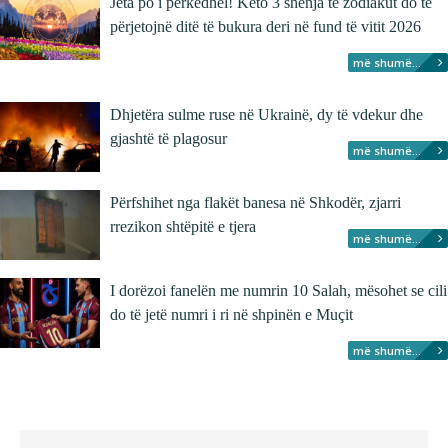
Jeta po i përkëdhel! Këto 3 shenja të zodiakut do të
përjetojnë ditë të bukura deri në fund të vitit 2026
më shumë...
Dhjetëra sulme ruse në Ukrainë, dy të vdekur dhe
gjashtë të plagosur
më shumë...
Përfshihet nga flakët banesa në Shkodër, zjarri
rrezikon shtëpitë e tjera
më shumë...
I dorëzoi fanelën me numrin 10 Salah, mësohet se cili
do të jetë numri i ri në shpinën e Muçit
më shumë...