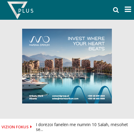
Skip
to
content
I dorëzoi fanelën me numrin 10 Salah, mësohet
VIZION FOKUS
se...