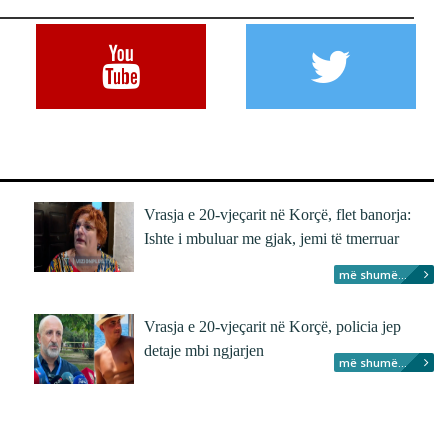
Vrasja e 20-vjeçarit në Korçë, flet banorja:
Ishte i mbuluar me gjak, jemi të tmerruar
më shumë...
Vrasja e 20-vjeçarit në Korçë, policia jep
detaje mbi ngjarjen
më shumë...