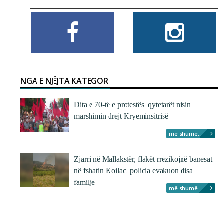
NGA E NJËJTA KATEGORI
Dita e 70-të e protestës, qytetarët nisin
marshimin drejt Kryeminsitrisë
më shumë...
Zjarri në Mallakstër, flakët rrezikojnë banesat
në fshatin Koilac, policia evakuon disa
familje
më shumë...