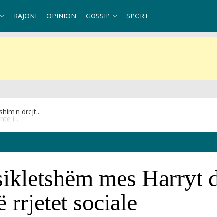
RAJONI
OPINION
GOSSIP
SPORT
te i...
ikletshëm mes Harryt 
 rrjetet sociale