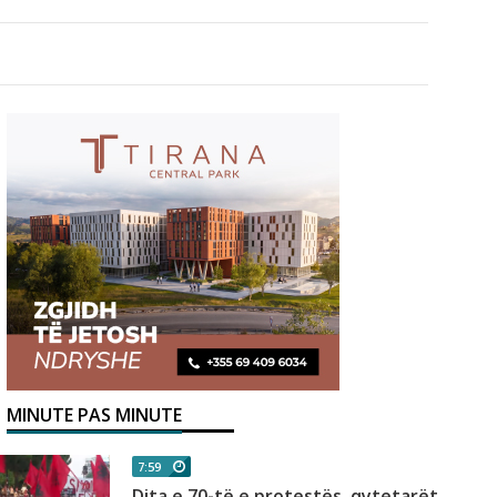
MINUTE PAS MINUTE
7:59
Dita e 70-të e protestës, qytetarët