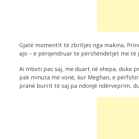
DETAJE nga vrasja në Korçë! Autori e
5:06
EMRI/ Tronditet Korça, vritet me
kallashnikov 20-vjeçari
Gjatë momentit të zbritjes nga makina, Princ
ajo – e përqendruar te përshëndetjet me të p
4:55
Kërcet kallashnikovi në Korçë, një i
vrarë
Ai mbeti pas saj, me duart në xhepa, duke p
pak minuta më vonë, kur Meghan, e përfshir
pranë burrit të saj pa ndonjë ndërveprim, du
4:50
Ukraina nuk e njeh shtetin e
Kosovës,...
4:36
Aksident i trefishtë në aksin
Gjirokastër-Kakavijë, një...