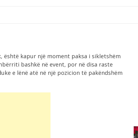
, është kapur një moment paksa i sikletshëm
bërriti bashkë në event, por në disa raste
duke e lënë atë në një pozicion të pakëndshëm
4:31
“Siguria rrugore mbetet prioritet”,