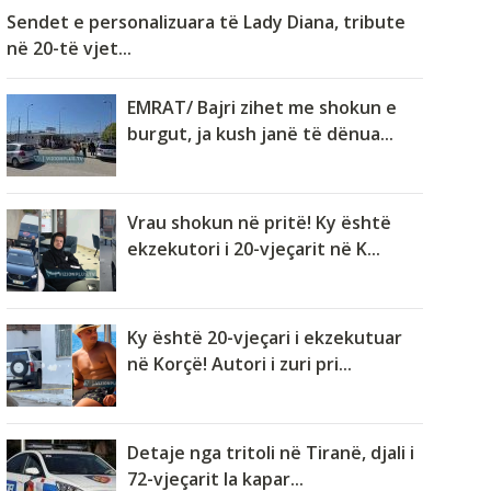
Sendet e personalizuara të Lady Diana, tribute
në 20-të vjet...
EMRAT/ Bajri zihet me shokun e
burgut, ja kush janë të dënua...
Vrau shokun në pritë! Ky është
ekzekutori i 20-vjeçarit në K...
Ky është 20-vjeçari i ekzekutuar
në Korçë! Autori i zuri pri...
Detaje nga tritoli në Tiranë, djali i
72-vjeçarit la kapar...