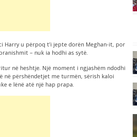
...
Rama: Së shpejti...
4:28
Parashikimi i motit për ditën e diel,...
i Harry u përpoq t’i jepte dorën Meghan-it, por
ranishmit – nuk ia hodhi as sytë.
4:02
Broja jashtë planeve të trajnerit, ylli
kuqezi...
ritur në heshtje. Një moment i ngjashëm ndodhi
ë në përshëndetjet me turmën, sërish kaloi
ke e lënë atë një hap prapa.
3:44
“Bombë” nga Anglia për Infantinon,
Telegraph: I...
3:28
Zelensky viziton Beogradin, Vuçiç:
Mbështesim rrugën europiane...