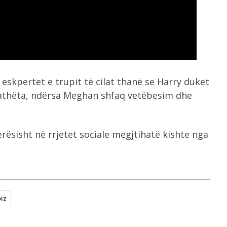
 eskpertet e trupit të cilat thanë se Harry duket
ngathëta, ndërsa Meghan shfaq vetëbesim dhe
ësisht në rrjetet sociale megjtihatë kishte nga
iz