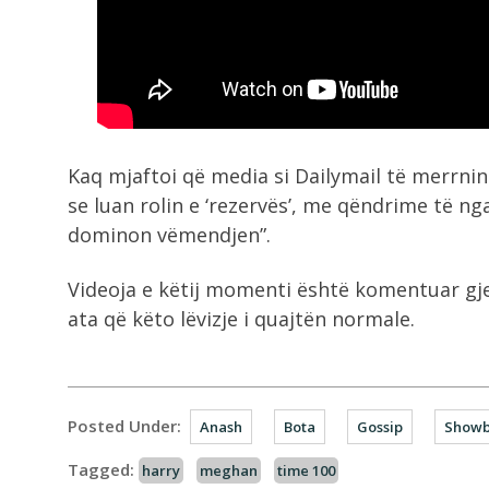
Kaq mjaftoi që media si Dailymail të merrnin
se luan rolin e ‘rezervës’, me qëndrime të 
dominon vëmendjen”.
Videoja e këtij momenti është komentuar gjer
ata që këto lëvizje i quajtën normale.
Posted Under:
Anash
Bota
Gossip
Showb
Tagged:
harry
meghan
time 100