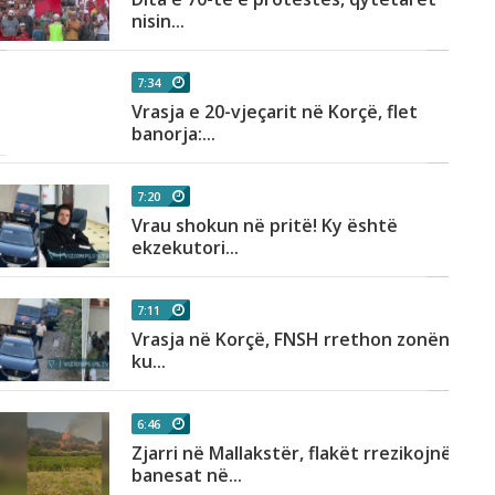
nisin...
7:34
Vrasja e 20-vjeçarit në Korçë, flet
banorja:...
7:20
Vrau shokun në pritë! Ky është
ekzekutori...
7:11
Vrasja në Korçë, FNSH rrethon zonën
ku...
6:46
Zjarri në Mallakstër, flakët rrezikojnë
banesat në...